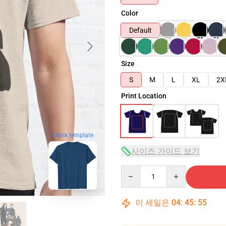
Color
Default
Size
S
M
L
XL
2X
Print Location
blank template
사이즈 가이드 보기
Quantity
이 세일은
04
:
45
:
54