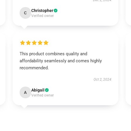
Dec 2, 2024
Christopher
C
Verified owner
This product combines quality and
affordability seamlessly and comes highly
recommended.
Oct 2, 2024
Abigail
A
Verified owner