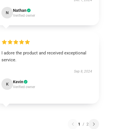
Dec 1, 2024
Nathan
N
Verified owner
I adore the product and received exceptional
service.
Sep 8, 2024
Kevin
K
Verified owner
1
/
2