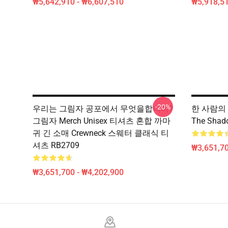
₩5,642,910 - ₩6,607,510
₩5,918,51
-20%
우리는 그림자 공포에서 무엇을합니까?
한 사람의 알
그림자 Merch Unisex 티셔츠 혼합 까마
The Sha
귀 긴 소매 Crewneck 스웨터 클래식 티
셔츠 RB2709
₩3,651,70
₩3,651,700 - ₩4,202,900
Footer