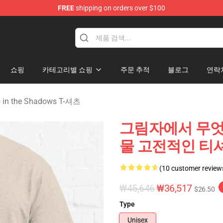
FREE
shipping on orders over $100
Do in the Shadows Merchandise Store
쇼핑
카테고리별 쇼핑
주문 추적
블로그
연락
 in the Shadows T-셔츠
그림자에서 무엇을
물 고전적인 티셔
(10 customer review
₩45,646
₩36,517
$26.50
Type
Unisex