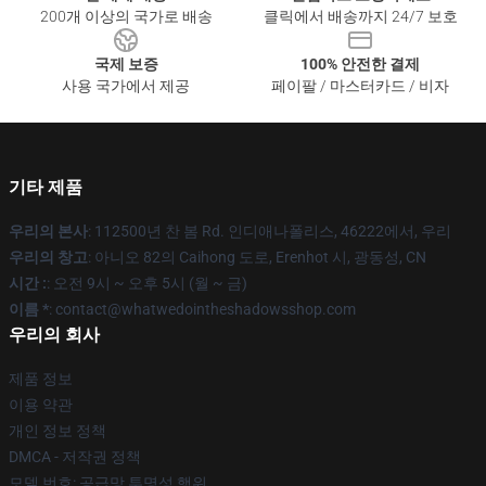
200개 이상의 국가로 배송
클릭에서 배송까지 24/7 보호
국제 보증
100% 안전한 결제
사용 국가에서 제공
페이팔 / 마스터카드 / 비자
기타 제품
우리의 본사
: 112500년 찬 봄 Rd. 인디애나폴리스, 46222에서, 우리
우리의 창고
: 아니오 82의 Caihong 도로, Erenhot 시, 광동성, CN
시간 :
: 오전 9시 ~ 오후 5시 (월 ~ 금)
이름 *
: contact@whatwedointheshadowsshop.com
우리의 회사
제품 정보
이용 약관
개인 정보 정책
DMCA - 저작권 정책
모델 번호: 공급망 투명성 행위