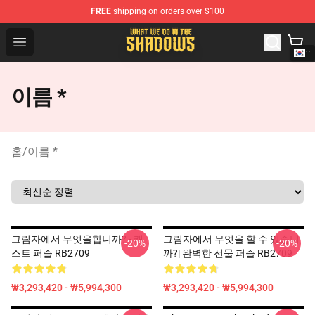
FREE
shipping on orders over $100
What We Do in the Shadows Shop - Official What We Do 
Open menu
이름 *
홈
/
이름 *
그림자에서 무엇을합니까? - 캐
그림자에서 무엇을 할 수 있습니
-20%
-20%
스트 퍼즐 RB2709
까?| 완벽한 선물 퍼즐 RB2709
₩3,293,420 - ₩5,994,300
₩3,293,420 - ₩5,994,300