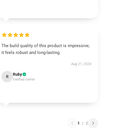
The build quality of this product is impressive;
it feels robust and long-lasting.
Aug 21, 2024
Ruby
R
Verified owner
1
/
2