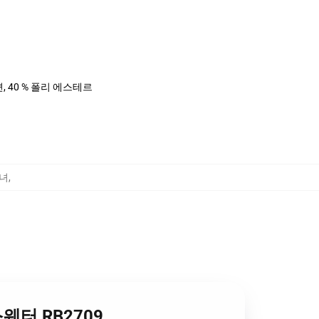
면, 40 % 폴리 에스테르
소녀
,
웨터 RB2709