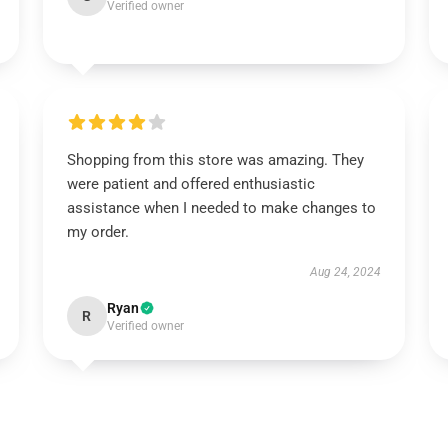
Verified owner
Shopping from this store was amazing. They
were patient and offered enthusiastic
assistance when I needed to make changes to
my order.
Aug 24, 2024
Ryan
R
Verified owner