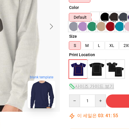
Color
Default
Size
S
M
L
XL
2X
Print Location
blank template
사이즈 가이드 보기
Quantity
이 세일은
03
:
41
:
54