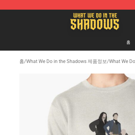
What We Do in the Shadows Shop - Official What We 
홈
홈
/
What We Do in the Shadows 제품정보
/
What We Do