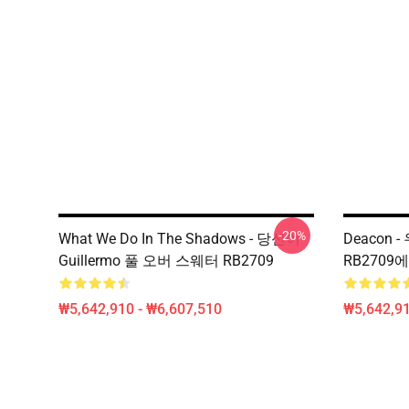
-20%
What We Do In The Shadows - 당신이
Deacon
Guillermo 풀 오버 스웨터 RB2709
RB270
₩5,642,910 - ₩6,607,510
₩5,642,91