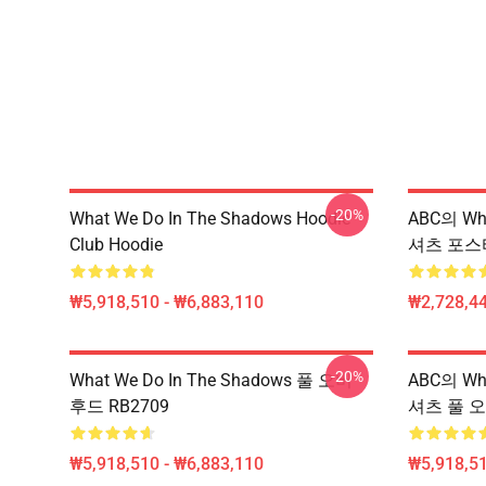
-20%
What We Do In The Shadows Hoodie
ABC의 Wha
Club Hoodie
셔츠 포스터
₩5,918,510 - ₩6,883,110
₩2,728,44
-20%
What We Do In The Shadows 풀 오버
ABC의 Wha
후드 RB2709
셔츠 풀 오
₩5,918,510 - ₩6,883,110
₩5,918,51