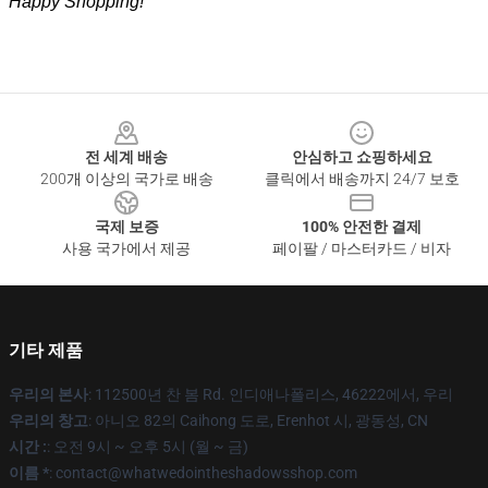
Happy Shopping!
Footer
전 세계 배송
안심하고 쇼핑하세요
200개 이상의 국가로 배송
클릭에서 배송까지 24/7 보호
국제 보증
100% 안전한 결제
사용 국가에서 제공
페이팔 / 마스터카드 / 비자
기타 제품
우리의 본사
: 112500년 찬 봄 Rd. 인디애나폴리스, 46222에서, 우리
우리의 창고
: 아니오 82의 Caihong 도로, Erenhot 시, 광동성, CN
시간 :
: 오전 9시 ~ 오후 5시 (월 ~ 금)
이름 *
: contact@whatwedointheshadowsshop.com