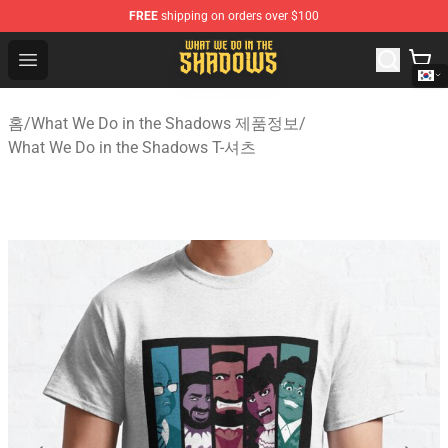
FREE
shipping on orders over $100
What We Do in the Shadows Shop - Official What We Do 
Open menu
홈
/
What We Do in the Shadows 제품정보
/
What We Do in the Shadows T-셔츠