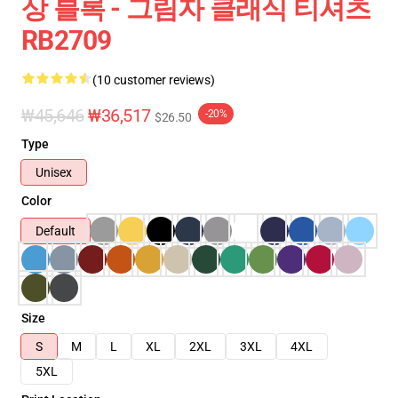
상 블록 - 그림자 클래식 티셔츠
RB2709
(10 customer reviews)
₩45,646
₩36,517
-20%
$26.50
Type
Unisex
Color
Default
Size
S
M
L
XL
2XL
3XL
4XL
5XL