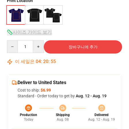
Print Location
사이즈 가이드 보기
Quantity
장바구니에 추가
이 세일은
04
:
20
:
54
Deliver to United States
Cost to ship:
$6.99
Standard - Order today to get by
Aug. 12 - Aug. 19
Production
Shipping
Delivered
Today
Aug. 08
Aug. 12 - Aug. 19