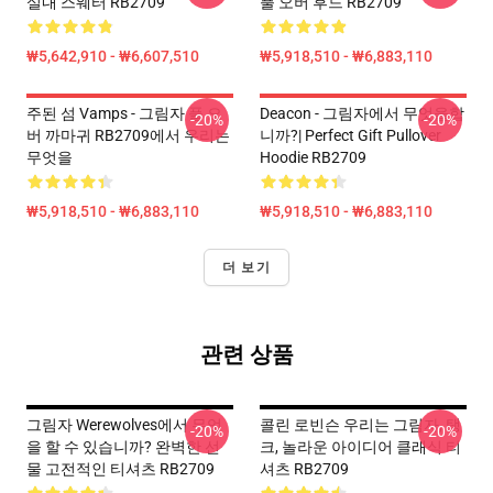
실내 스웨터 RB2709
풀 오버 후드 RB2709
₩5,642,910 - ₩6,607,510
₩5,918,510 - ₩6,883,110
주된 섬 Vamps - 그림자 풀 오
Deacon - 그림자에서 무엇을합
-20%
-20%
버 까마귀 RB2709에서 우리는
니까?| Perfect Gift Pullover
무엇을
Hoodie RB2709
₩5,918,510 - ₩6,883,110
₩5,918,510 - ₩6,883,110
더 보기
관련 상품
그림자 Werewolves에서 무엇
콜린 로빈슨 우리는 그림자, 탱
-20%
-20%
을 할 수 있습니까? 완벽한 선
크, 놀라운 아이디어 클래식 티
물 고전적인 티셔츠 RB2709
셔츠 RB2709