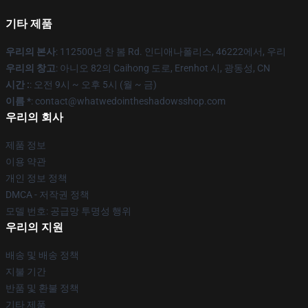
기타 제품
우리의 본사
: 112500년 찬 봄 Rd. 인디애나폴리스, 46222에서, 우리
우리의 창고
: 아니오 82의 Caihong 도로, Erenhot 시, 광동성, CN
시간 :
: 오전 9시 ~ 오후 5시 (월 ~ 금)
이름 *
: contact@whatwedointheshadowsshop.com
우리의 회사
제품 정보
이용 약관
개인 정보 정책
DMCA - 저작권 정책
모델 번호: 공급망 투명성 행위
우리의 지원
배송 및 배송 정책
지불 기간
반품 및 환불 정책
기타 제품