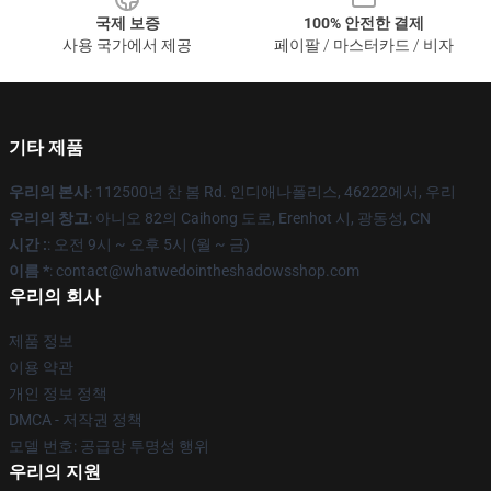
국제 보증
100% 안전한 결제
사용 국가에서 제공
페이팔 / 마스터카드 / 비자
기타 제품
우리의 본사
: 112500년 찬 봄 Rd. 인디애나폴리스, 46222에서, 우리
우리의 창고
: 아니오 82의 Caihong 도로, Erenhot 시, 광동성, CN
시간 :
: 오전 9시 ~ 오후 5시 (월 ~ 금)
이름 *
: contact@whatwedointheshadowsshop.com
우리의 회사
제품 정보
이용 약관
개인 정보 정책
DMCA - 저작권 정책
모델 번호: 공급망 투명성 행위
우리의 지원