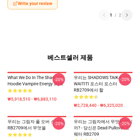
Write your review
1
/
2
베스트셀러 제품
What We Do In The Shadows
우리는 SHADOWS TAIKA
-20%
-20%
Hoodie Vampire Energy Style
WAITITI 포스터 포스터
RB2709에서 할
₩5,918,510 - ₩6,883,110
₩2,728,440 - ₩6,325,020
우리는 그림자 풀 오버 스웨터
우리는 그림자에서 무엇을합니
-20%
-20%
RB2709에서 무엇을
까? - 당신은 Dead Pullover 스
웨터 RB2709