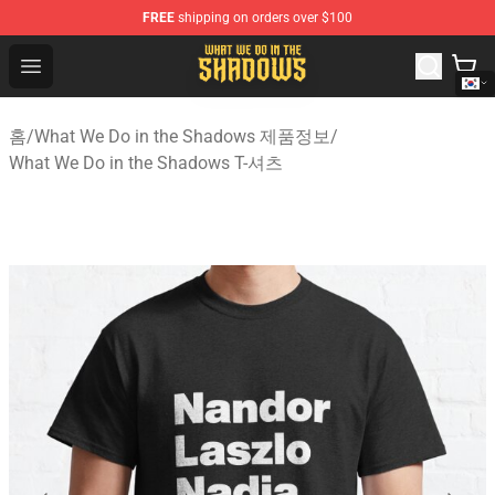
FREE
shipping on orders over $100
What We Do in the Shadows Shop - Official What We Do 
Open menu
홈
/
What We Do in the Shadows 제품정보
/
What We Do in the Shadows T-셔츠