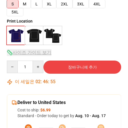
S
M
L
XL
2XL
3XL
4XL
5XL
Print Location
사이즈 가이드 보기
Quantity
장바구니에 추가
이 세일은
02
:
46
:
54
Deliver to United States
Cost to ship:
$6.99
Standard - Order today to get by
Aug. 10 - Aug. 17