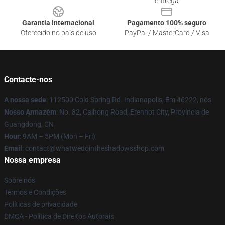
entrega
Garantia internacional
Pagamento 100% seguro
Oferecido no país de uso
PayPal / MasterCard / Visa
Contacte-nos
A nossa sede
: 112500 Cold Spring Rd. Indianapolis, Em 46222, nós
Nosso Armazém
: No. 82, Caihong Road, Erenhot City, Província de
Guangdong, CN
Hour
: 9AM – 5PM (Mon – Fri)
Email
: contact@whatwedointheshadowsshop.com
Nossa empresa
Sobre nós
Termos e Condições
Políticas de privacidade
DMCA - Política de Direitos Autorais