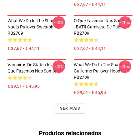
€ 37,67 - € 44,11
What We Do In The Shadows -
O Que Fazemos Nas Sombras
-20%
-20%
Nadja Pullover Sweatshirt
- BAT!! Camiseta De Pulôver
RB2709
RB2709
€ 37,67 - € 44,11
€ 37,67 - € 44,11
Vampiros De Staten Island - O
What We Do In The Shadows -
-20%
-20%
Que Fazemos Nas Sombras?
Guillermo Pullover Hoodie
RB2709
€ 39,51 - € 45,95
€ 39,51 - € 45,95
VER MAIS
Produtos relacionados