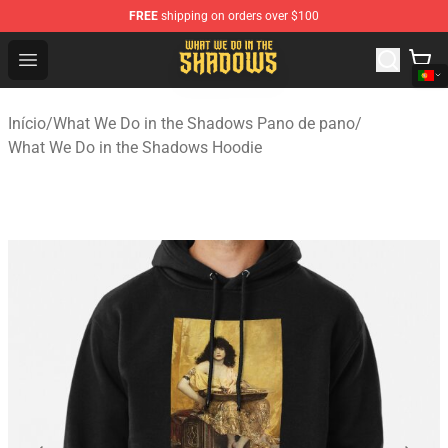
FREE
shipping on orders over $100
What We Do in the Shadows Shop - Official What We Do 
Open menu
Início
/
What We Do in the Shadows Pano de pano
/
What We Do in the Shadows Hoodie