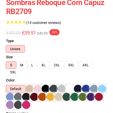
Sombras Reboque Com Capuz
RB2709
(13 customer reviews)
€49.39
€39.51
-20%
$42.95
Type
Unisex
Size
S
M
L
XL
2XL
3XL
4XL
5XL
Color
Default