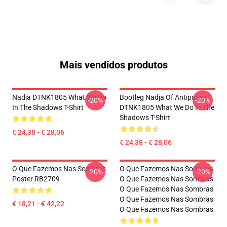
Mais vendidos produtos
Nadja DTNK1805 What We Do
Bootleg Nadja Of Antipaxos
-20%
-20%
In The Shadows T-Shirt
DTNK1805 What We Do In The
Shadows T-Shirt
€ 24,38 - € 28,06
€ 24,38 - € 28,06
O Que Fazemos Nas Sombras
O Que Fazemos Nas Sombras
-20%
-20%
Poster RB2709
O Que Fazemos Nas Sombras
O Que Fazemos Nas Sombras
O Que Fazemos Nas Sombras
€ 18,21 - € 42,22
O Que Fazemos Nas Sombras