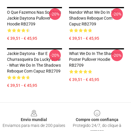
O Que Fazemos Nas Sombras
Nandor What We Do In The
-20%
-20%
Jackie Daytona Pullover
Shadows Reboque Com
Hoodie RB2709
Capuz RB2709
€ 39,51 - € 45,95
€ 39,51 - € 45,95
Jackie Daytona - Bar E
What We Do In The Shadows
-20%
-20%
Churrasqueira Da Lucky Brew
Poster Pullover Hoodie
- What We Do In The Shadows
RB2709
Reboque Com Capuz RB2709
€ 39,51 - € 45,95
€ 39,51 - € 45,95
Footer
Envio mundial
Compre com confiança
Enviamos para mais de 200 países
Protegido 24/7, do clique à