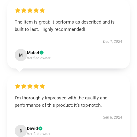
The item is great; it performs as described and is
built to last. Highly recommended!
Dec 1, 2024
Mabel
M
Verified owner
I’m thoroughly impressed with the quality and
performance of this product; it’s top-notch.
Sep 8, 2024
David
D
Verified owner