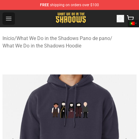
FREE
shipping on orders over $100
What We Do in the Shadows Shop - Official What We Do 
Open menu
Início
/
What We Do in the Shadows Pano de pano
/
What We Do in the Shadows Hoodie