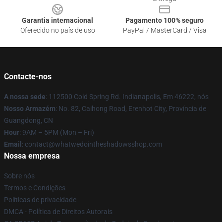
Garantia internacional
Pagamento 100% seguro
Oferecido no país de uso
PayPal / MasterCard / Visa
Contacte-nos
A nossa sede
: 112500 Cold Spring Rd. Indianapolis, Em 46222, nós
Nosso Armazém
: No. 82, Caihong Road, Erenhot City, Província de
Guangdong, CN
Hour
: 9AM – 5PM (Mon – Fri)
Email
: contact@whatwedointheshadowsshop.com
Nossa empresa
Sobre nós
Termos e Condições
Políticas de privacidade
DMCA - Política de Direitos Autorais