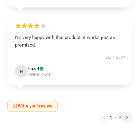
I’m very happy with this product; it works just as
promised.
Sep 7, 2024
Hazel
H
Verified owner
Write your review
1
/
2