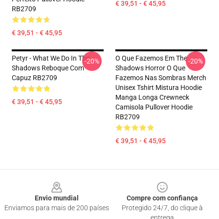
€ 39,51 - € 45,95
RB2709
€ 39,51 - € 45,95
Petyr - What We Do In The
O Que Fazemos Em The
-20%
-20%
Shadows Reboque Com
Shadows Horror O Que
Capuz RB2709
Fazemos Nas Sombras Merch
Unisex Tshirt Mistura Hoodie
Manga Longa Crewneck
€ 39,51 - € 45,95
Camisola Pullover Hoodie
RB2709
€ 39,51 - € 45,95
Footer
Envio mundial
Compre com confiança
Enviamos para mais de 200 países
Protegido 24/7, do clique à
entrega