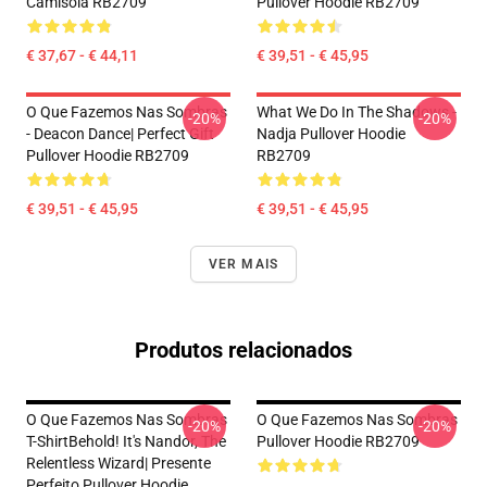
Camisola RB2709
Pullover Hoodie RB2709
€ 37,67 - € 44,11
€ 39,51 - € 45,95
O Que Fazemos Nas Sombras
What We Do In The Shadows -
-20%
-20%
- Deacon Dance| Perfect Gift
Nadja Pullover Hoodie
Pullover Hoodie RB2709
RB2709
€ 39,51 - € 45,95
€ 39,51 - € 45,95
VER MAIS
Produtos relacionados
O Que Fazemos Nas Sombras
O Que Fazemos Nas Sombras
-20%
-20%
T-ShirtBehold! It's Nandor, The
Pullover Hoodie RB2709
Relentless Wizard| Presente
Perfeito Pullover Hoodie