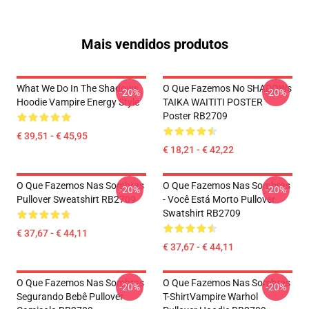
Mais vendidos produtos
What We Do In The Shadows
O Que Fazemos No SHADOWs
-20%
-20%
Hoodie Vampire Energy Style
TAIKA WAITITI POSTER
Poster RB2709
€ 39,51 - € 45,95
€ 18,21 - € 42,22
O Que Fazemos Nas Sombras
O Que Fazemos Nas Sombras
-20%
-20%
Pullover Sweatshirt RB2709
- Você Está Morto Pullover
Swatshirt RB2709
€ 37,67 - € 44,11
€ 37,67 - € 44,11
O Que Fazemos Nas Sombras
O Que Fazemos Nas Sombras
-20%
-20%
Segurando Bebê Pullover
T-ShirtVampire Warhol