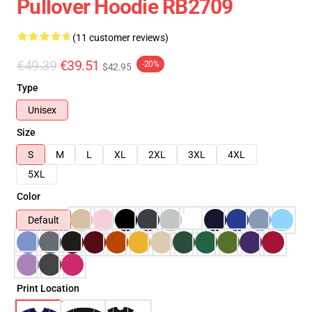
Pullover Hoodie RB2709
(11 customer reviews)
€49.39
€39.51
-20%
$42.95
Type
Unisex
Size
S
M
L
XL
2XL
3XL
4XL
5XL
Color
Default
Print Location