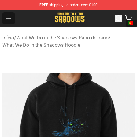
FREE
shipping on orders over $100
What We Do in the Shadows Shop - Official What We Do 
Open menu
Início
/
What We Do in the Shadows Pano de pano
/
What We Do in the Shadows Hoodie