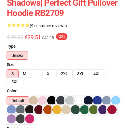
Shadows| Perfect Gift Pullover
Hoodie RB2709
(9 customer reviews)
€49.39
€39.51
-20%
$42.95
Type
Unisex
Size
S
M
L
XL
2XL
3XL
4XL
5XL
Color
Default