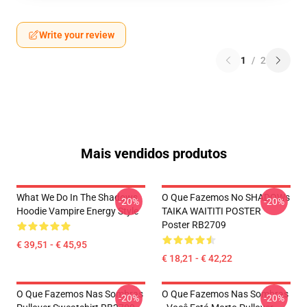
Write your review
1
/
2
Mais vendidos produtos
What We Do In The Shadows
O Que Fazemos No SHADOWs
-20%
-20%
Hoodie Vampire Energy Style
TAIKA WAITITI POSTER
Poster RB2709
€ 39,51 - € 45,95
€ 18,21 - € 42,22
O Que Fazemos Nas Sombras
O Que Fazemos Nas Sombras
-20%
-20%