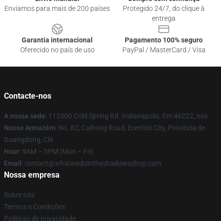
Enviamos para mais de 200 países
Protegido 24/7, do clique à
entrega
Garantia internacional
Pagamento 100% seguro
Oferecido no país de uso
PayPal / MasterCard / Visa
Contacte-nos
A nossa sede
: 112500 Cold Spring Rd. Indianapolis, Em 46222, nós
Nosso Armazém
: No. 82, Caihong Road, Erenhot City, Província de
Guangdong, CN
Hour
: 9AM – 5PM (Mon – Fri)
Email
: contact@whatwedointheshadowsshop.com
Nossa empresa
Sobre nós
Termos e Condições
Políticas de privacidade