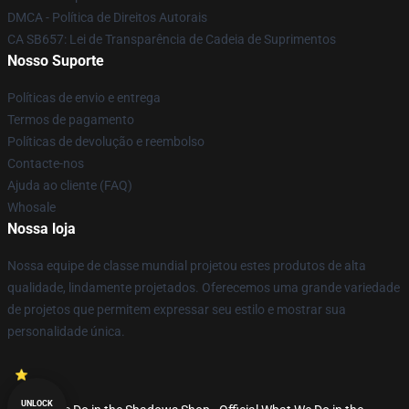
DMCA - Política de Direitos Autorais
CA SB657: Lei de Transparência de Cadeia de Suprimentos
Nosso Suporte
Políticas de envio e entrega
Termos de pagamento
Políticas de devolução e reembolso
Contacte-nos
Ajuda ao cliente (FAQ)
Whosale
Nossa loja
Nossa equipe de classe mundial projetou estes produtos de alta
qualidade, lindamente projetados. Oferecemos uma grande variedade
de projetos que permitem expressar seu estilo e mostrar sua
personalidade única.
UNLOCK