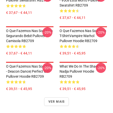
Pullover Sweatshirt RB2709
- Você Está Morto Pullover
Swatshirt RB2709
€ 37,67 - € 44,11
€ 37,67 - € 44,11
O Que Fazemos Nas Sombras
O Que Fazemos Nas Sombras
-20%
-20%
Segurando Bebê Pullover
T-ShirtVampire Warhol
Camisola RB2709
Pullover Hoodie RB2709
€ 37,67 - € 44,11
€ 39,51 - € 45,95
O Que Fazemos Nas Sombras
What We Do In The Shadows -
-20%
-20%
- Deacon Dance| Perfect Gift
Nadja Pullover Hoodie
Pullover Hoodie RB2709
RB2709
€ 39,51 - € 45,95
€ 39,51 - € 45,95
VER MAIS