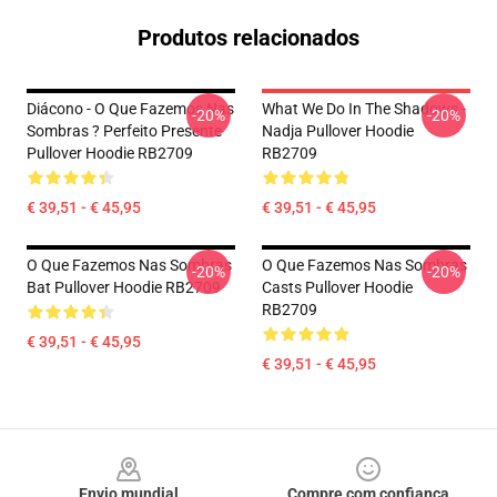
Produtos relacionados
Diácono - O Que Fazemos Nas
What We Do In The Shadows -
-20%
-20%
Sombras ? Perfeito Presente
Nadja Pullover Hoodie
Pullover Hoodie RB2709
RB2709
€ 39,51 - € 45,95
€ 39,51 - € 45,95
O Que Fazemos Nas Sombras
O Que Fazemos Nas Sombras
-20%
-20%
Bat Pullover Hoodie RB2709
Casts Pullover Hoodie
RB2709
€ 39,51 - € 45,95
€ 39,51 - € 45,95
Footer
Envio mundial
Compre com confiança