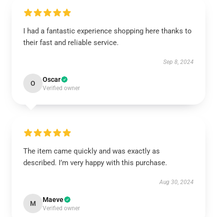
I had a fantastic experience shopping here thanks to
their fast and reliable service.
Sep 8, 2024
Oscar
O
Verified owner
The item came quickly and was exactly as
described. I’m very happy with this purchase.
Aug 30, 2024
Maeve
M
Verified owner