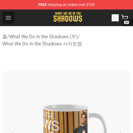
FREE
shipping on orders over $100
What We Do in the Shadows Shop - Official What We Do 
Open menu
홈
/
What We Do in the Shadows (주)
/
What We Do in the Shadows 사이트맵