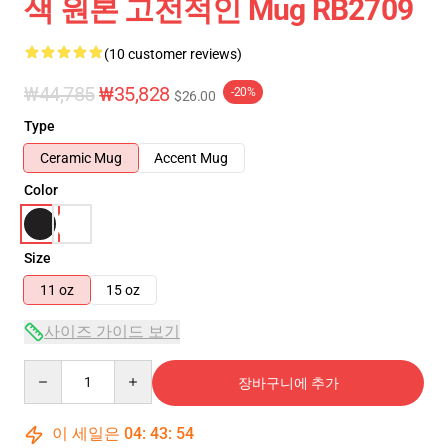
색 원본 고전적인 Mug RB2709
(10 customer reviews)
₩44,785
₩35,828
-20%
$26.00
Type
Ceramic Mug
Accent Mug
Color
Size
11 oz
15 oz
사이즈 가이드 보기
Quantity
장바구니에 추가
이 세일은
04
:
43
:
53