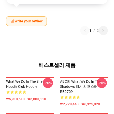
Write your review
1
/
2
베스트셀러 제품
What We Do In The Shadows
ABC의 What We Do In The
-20%
-20%
Hoodie Club Hoodie
Shadows 티셔츠 포스터
RB2709
₩5,918,510 - ₩6,883,110
₩2,728,440 - ₩6,325,020