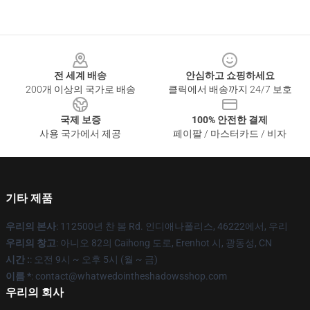
Footer
전 세계 배송
안심하고 쇼핑하세요
200개 이상의 국가로 배송
클릭에서 배송까지 24/7 보호
국제 보증
100% 안전한 결제
사용 국가에서 제공
페이팔 / 마스터카드 / 비자
기타 제품
우리의 본사
: 112500년 찬 봄 Rd. 인디애나폴리스, 46222에서, 우리
우리의 창고
: 아니오 82의 Caihong 도로, Erenhot 시, 광동성, CN
시간 :
: 오전 9시 ~ 오후 5시 (월 ~ 금)
이름 *
: contact@whatwedointheshadowsshop.com
우리의 회사