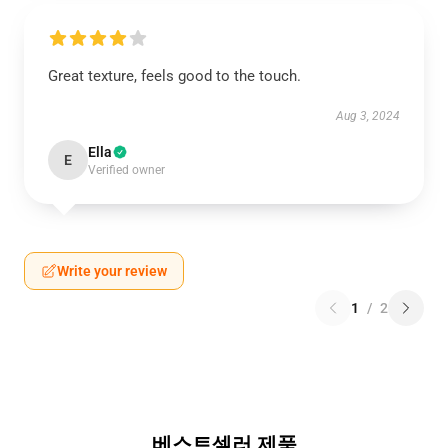
Great texture, feels good to the touch.
Aug 3, 2024
Ella
E
Verified owner
Write your review
1
/
2
베스트셀러 제품