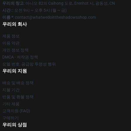
우리의 창고
: 아니오 82의 Caihong 도로, Erenhot 시, 광동성, CN
시간 :
: 오전 9시 ~ 오후 5시 (월 ~ 금)
이름 *
: contact@whatwedointheshadowsshop.com
우리의 회사
제품 정보
이용 약관
개인 정보 정책
DMCA - 저작권 정책
모델 번호: 공급망 투명성 행위
우리의 지원
배송 및 배송 정책
지불 기간
반품 및 환불 정책
기타 제품
고객지원 (FAQ)
구매하기
우리의 상점