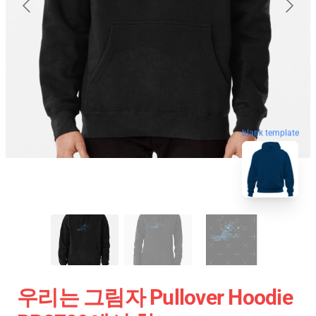
blank template
우리는 그림자 Pullover Hoodie