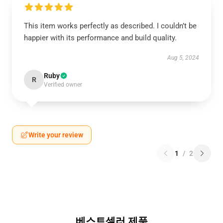
This item works perfectly as described. I couldn’t be
happier with its performance and build quality.
Aug 5, 2024
Ruby
R
Verified owner
Write your review
1
/
2
베스트셀러 제품