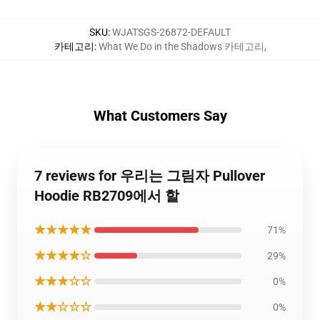
SKU
:
WJATSGS-26872-DEFAULT
카테고리
:
What We Do in the Shadows 카테고리
,
What Customers Say
7 reviews for 우리는 그림자 Pullover
Hoodie RB2709에서 할
★★★★★
71%
★★★★☆
29%
★★★☆☆
0%
★★☆☆☆
0%