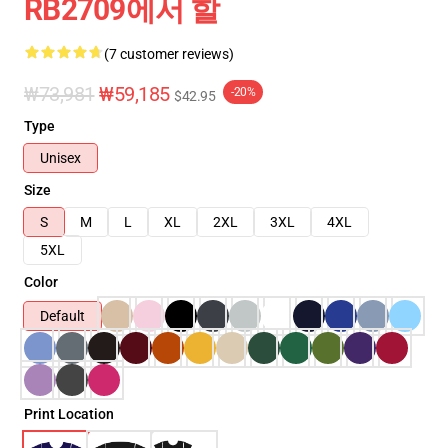
RB2709에서 할
(7 customer reviews)
₩73,981
₩59,185
-20%
$42.95
Type
Unisex
Size
S
M
L
XL
2XL
3XL
4XL
5XL
Color
Default
Print Location