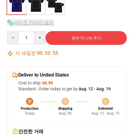
사이즈 가이드 보기
Quantity
장바구니에 추가
이 세일은
00
:
52
:
54
Deliver to United States
Cost to ship:
$6.99
Standard - Order today to get by
Aug. 12 - Aug. 19
Production
Shipping
Delivered
Today
Aug. 08
Aug. 12 - Aug. 19
안전한 거래