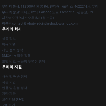
우리의 본사
: 112500년 찬 봄 Rd. 인디애나폴리스, 46222에서, 우리
우리의 창고
: 아니오 82의 Caihong 도로, Erenhot 시, 광동성, CN
시간 :
: 오전 9시 ~ 오후 5시 (월 ~ 금)
이름 *
: contact@whatwedointheshadowsshop.com
우리의 회사
제품 정보
이용 약관
개인 정보 정책
DMCA - 저작권 정책
모델 번호: 공급망 투명성 행위
우리의 지원
배송 및 배송 정책
지불 기간
반품 및 환불 정책
기타 제품
고객지원 (FAQ)
구매하기