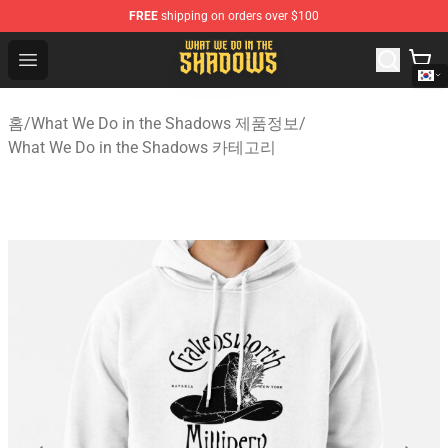
FREE
shipping on orders over $100
What We Do in the Shadows Shop - Official What We Do 
Open menu
홈
/
What We Do in the Shadows 제품정보
/
What We Do in the Shadows 카테고리