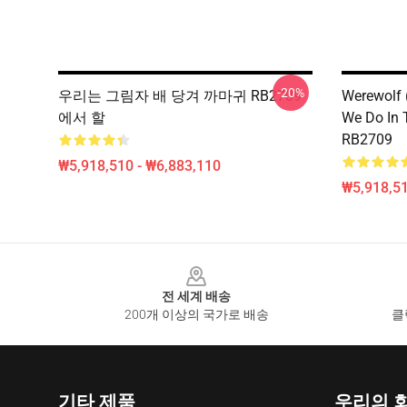
-20%
우리는 그림자 배 당겨 까마귀 RB2709
Werewolf
에서 할
We Do In
RB2709
₩5,918,510 - ₩6,883,110
₩5,918,51
Footer
전 세계 배송
200개 이상의 국가로 배송
클
기타 제품
우리의 