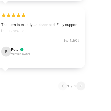
The item is exactly as described. Fully support
this purchase!
Sep 5, 2024
Peter
P
Verified owner
1
/
2