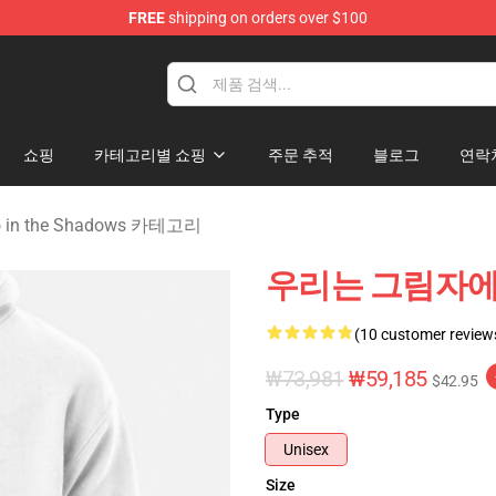
FREE
shipping on orders over $100
Do in the Shadows Merchandise Store
쇼핑
카테고리별 쇼핑
주문 추적
블로그
연락
o in the Shadows 카테고리
우리는 그림자에 
(10 customer review
₩73,981
₩59,185
$42.95
Type
Unisex
Size