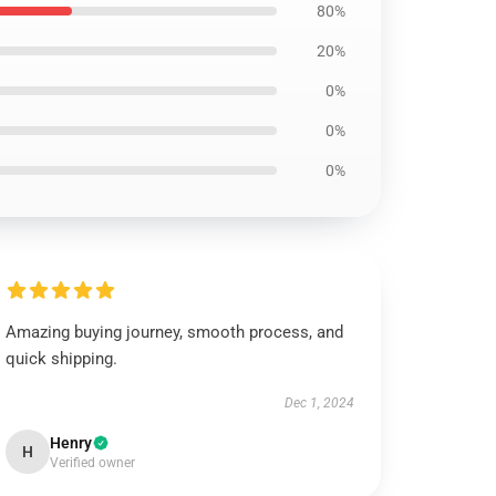
80%
20%
0%
0%
0%
Amazing buying journey, smooth process, and
quick shipping.
Dec 1, 2024
Henry
H
Verified owner