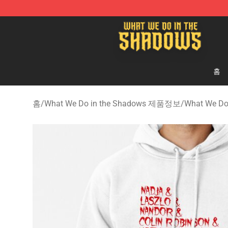
What We Do in the Shadows Shop - Official What We 
홈
홈
/
What We Do in the Shadows 제품정보
/
What We D