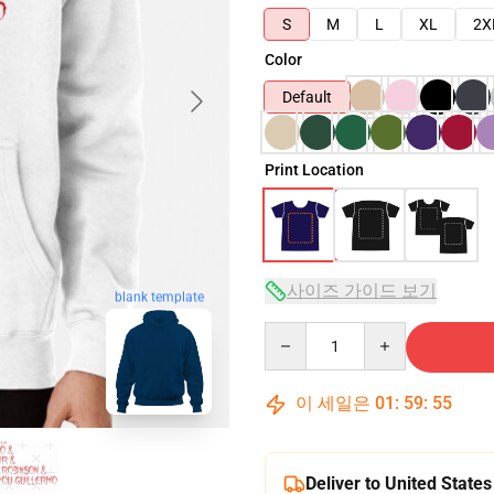
S
M
L
XL
2X
Color
Default
Print Location
사이즈 가이드 보기
blank template
Quantity
이 세일은
01
:
59
:
54
Deliver to United States