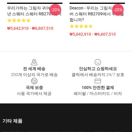
우리가하는 그림자 귀여운 소
Deacon - 우리는 그림자 풀 오
-20%
-20%
년 스웨터 스웨터 RB2709에서
버 스웨터 RB2709에서 무엇을
합니까?
₩5,642,910 - ₩6,607,510
₩5,642,910 - ₩6,607,510
Footer
전 세계 배송
안심하고 쇼핑하세요
200개 이상의 국가로 배송
클릭에서 배송까지 24/7 보호
국제 보증
100% 안전한 결제
사용 국가에서 제공
페이팔 / 마스터카드 / 비자
기타 제품