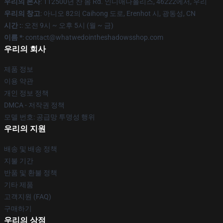
우리의 본사
: 112500년 찬 봄 Rd. 인디애나폴리스, 46222에서, 우리
우리의 창고
: 아니오 82의 Caihong 도로, Erenhot 시, 광동성, CN
시간 :
: 오전 9시 ~ 오후 5시 (월 ~ 금)
이름 *
: contact@whatwedointheshadowsshop.com
우리의 회사
제품 정보
이용 약관
개인 정보 정책
DMCA - 저작권 정책
모델 번호: 공급망 투명성 행위
우리의 지원
배송 및 배송 정책
지불 기간
반품 및 환불 정책
기타 제품
고객지원 (FAQ)
구매하기
우리의 상점