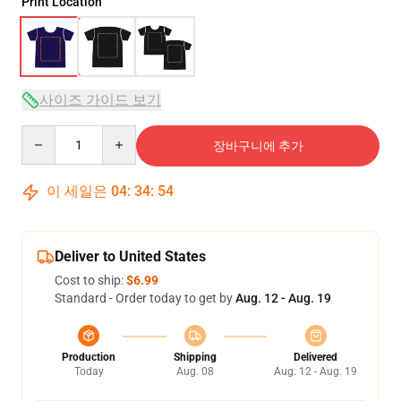
Print Location
사이즈 가이드 보기
Quantity
장바구니에 추가
이 세일은
04
:
34
:
53
Deliver to United States
Cost to ship:
$6.99
Standard - Order today to get by
Aug. 12 - Aug. 19
Production
Shipping
Delivered
Today
Aug. 08
Aug. 12 - Aug. 19