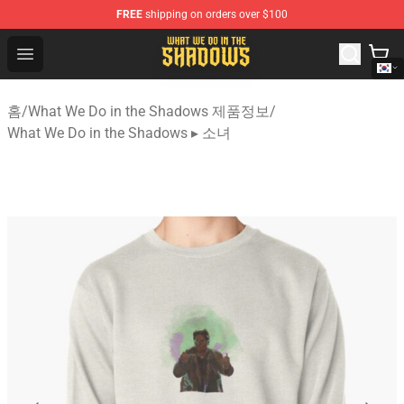
FREE
shipping on orders over $100
What We Do in the Shadows Shop - Official What We Do 
Open menu
홈
/
What We Do in the Shadows 제품정보
/
What We Do in the Shadows ▸ 소녀