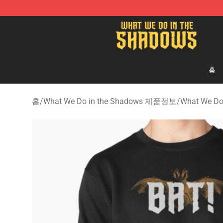
What We Do in the Shadows Shop - Official What We 
홈
홈
/
What We Do in the Shadows 제품정보
/
What We Do