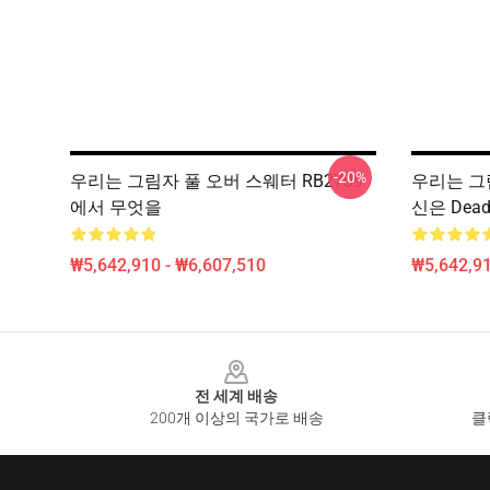
-20%
우리는 그림자 풀 오버 스웨터 RB2709
우리는 그
에서 무엇을
신은 Dead
₩5,642,910 - ₩6,607,510
₩5,642,91
Footer
전 세계 배송
200개 이상의 국가로 배송
클