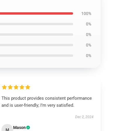
100%
0%
0%
0%
0%
This product provides consistent performance
and is user-friendly; I’m very satisfied.
Dec 2, 2024
Mason
M