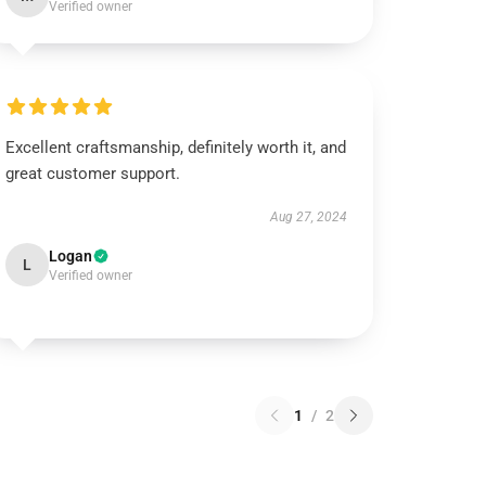
Verified owner
Excellent craftsmanship, definitely worth it, and
great customer support.
Aug 27, 2024
Logan
L
Verified owner
1
/
2