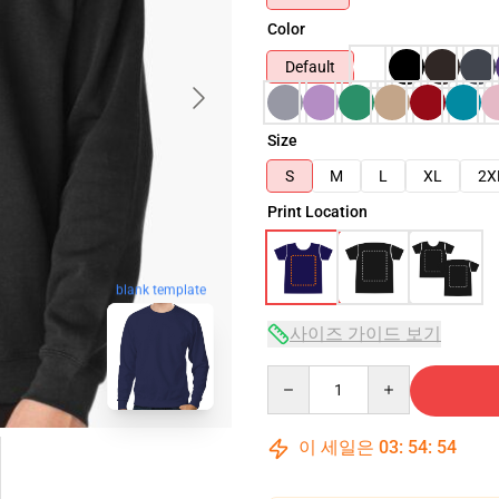
Color
Default
Size
S
M
L
XL
2X
Print Location
blank template
사이즈 가이드 보기
Quantity
이 세일은
03
:
54
:
53