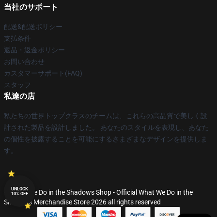
当社のサポート
配送&配送ポリシー
支払条件
返品・返金ポリシー
お問い合わせ
カスタマーサポート(FAQ)
スタッフ
私達の店
私たちの世界トップクラスのチームは、これらの高品質で美しく設
計された製品を設計しました。 あなたのスタイルを表現し、あなた
の個性を披露することを可能にするさまざまなデザインを提供しま
す。
UNLOCK
© What We Do in the Shadows Shop - Official What We Do in the
10% OFF
Shadows Merchandise Store 2026 all rights reserved