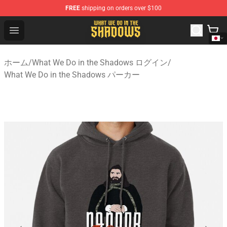
FREE
shipping on orders over $100
What We Do in the Shadows Shop - Official What We Do 
Open menu
ホーム
/
What We Do in the Shadows ログイン
/
What We Do in the Shadows パーカー