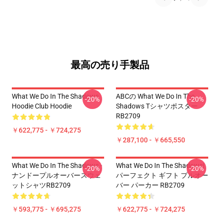
最高の売り手製品
What We Do In The Shadows
ABCの What We Do In The
-20%
-20%
Hoodie Club Hoodie
Shadows Tシャツポスター
RB2709
￥622,775 - ￥724,275
￥287,100 - ￥665,550
What We Do In The Shadows -
What We Do In The Shadows|
-20%
-20%
ナンドープルオーバースウェ
パーフェクト ギフト プルオー
ットシャツRB2709
バー パーカー RB2709
￥593,775 - ￥695,275
￥622,775 - ￥724,275