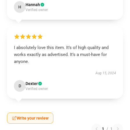
Hannah
H
Verified owner
I absolutely love this item. It’s of high quality and
works exactly as advertised. It’s a must-have for
anyone.
Aug 15, 2024
Dexter
D
Verified owner
Write your review
1
/
1