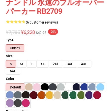
ナンドル 永遠のプルオーバー
パーカー RB2709
(6 customer reviews)
¥7,785
¥6,228
-20%
$42.95
Type
Unisex
Size
S
M
L
XL
2XL
3XL
4XL
5XL
Color
Default