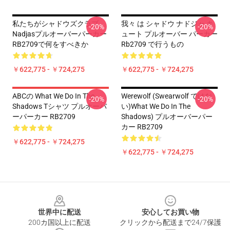
私たちがシャドウズクラブ
我々 は シャドウ ナドジャ キ
-20%
-20%
Nadjasプルオーバーパーカー
ュート プルオーバー パーカー
RB2709で何をすべきか
Rb2709 で行うもの
￥622,775 - ￥724,275
￥622,775 - ￥724,275
ABCの What We Do In The
Werewolf (swearwolf ではな
-20%
-20%
Shadows Tシャツ プルオーバ
い)What We Do In The
ーパーカー RB2709
Shadows) プルオーバーパー
カー RB2709
￥622,775 - ￥724,275
￥622,775 - ￥724,275
Footer
世界中に配送
安心してお買い物
200カ国以上に配送
クリックから配送まで24/7保護