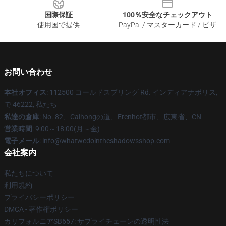
国際保証
100％安全なチェックアウト
使用国で提供
PayPal / マスターカード / ビザ
お問い合わせ
本社オフィス
: 112500 コールドスプリング Rd. インディアナポリス,
で 46222, 私たち
私達の倉庫
: No. 82、Caihongの道、Erenhot都市、広東省、CN
営業時間
: 9:00～18:00(月～金)
電子メール
: info@whatwedointheshadowsshop.com
会社案内
私たちについて
利用規約
プライバシーポリシー
DMCA - 著作権ポリシー
カリフォルニアSB657: サプライチェーンの透明性法