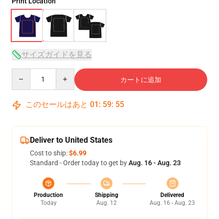
Print Location
サイズガイドを見る
Quantity
カートに追加
このセールはあと
01
:
59
:
54
Deliver to United States
Cost to ship:
$6.99
Standard - Order today to get by
Aug. 16 - Aug. 23
Production
Shipping
Delivered
Today
Aug. 12
Aug. 16 - Aug. 23