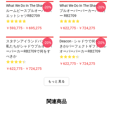
What We Do In The Shadows -
What We Do In The Shadows
-20%
-20%
ルームピースプルオーバース
プルオーバーパーカーパーカ
エットシャツRB2709
ー RB2709
￥593,775 - ￥695,275
￥622,775 - ￥724,275
スタテンアイランドバンプ -
Deacon - シャドウで何をすべ
-20%
-20%
私たちがシャドウプルオーバ
きか|パーフェクトギフトプル
ーパーカーRB2709で何をす
オーバーパーカーRB2709
べきか
￥622,775 - ￥724,275
￥622,775 - ￥724,275
もっと見る
関連商品