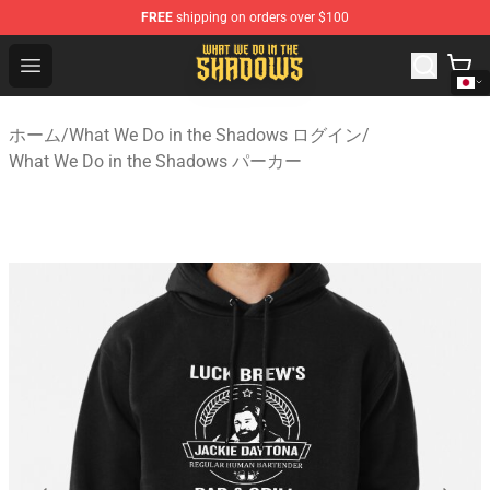
FREE
shipping on orders over $100
What We Do in the Shadows Shop - Official What We Do 
Open menu
ホーム
/
What We Do in the Shadows ログイン
/
What We Do in the Shadows パーカー