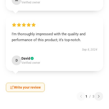
M
Verified owner
I’m thoroughly impressed with the quality and
performance of this product; it’s top-notch.
Sep 8, 2024
David
D
Verified owner
Write your review
1
/
3