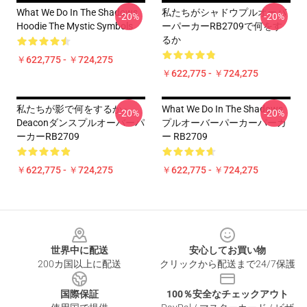
What We Do In The Shadows
私たちがシャドウプルオーバ
-20%
-20%
Hoodie The Mystic Symbols
ーパーカーRB2709で何をす
るか
￥622,775 - ￥724,275
￥622,775 - ￥724,275
私たちが影で何をするか -
What We Do In The Shadows
-20%
-20%
Deaconダンスプルオーバーパ
プルオーバーパーカーパーカ
ーカーRB2709
ー RB2709
￥622,775 - ￥724,275
￥622,775 - ￥724,275
Footer
世界中に配送
安心してお買い物
200カ国以上に配送
クリックから配送まで24/7保護
国際保証
100％安全なチェックアウト