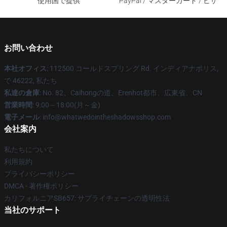
使用国で提供
PayPal / マスターカード / ビザ
お問い合わせ
本社オフィス
: 112500 コールドスプリング Rd. インディアナポリス,
で 46222, 私たち
私達の倉庫
: No. 82、Caihongの道、Erenhot都市、広東省、CN
営業時間
: 9:00～18:00(月～金)
電子メール
: info@whatwedointheshadowsshop.com
会社案内
私たちについて
利用規約
プライバシーポリシー
DMCA - 著作権ポリシー
カリフォルニアSB657: サプライチェーンの透明性法
当社のサポート