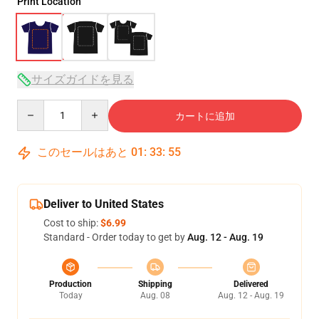
Print Location
サイズガイドを見る
Quantity
カートに追加
このセールはあと
01
:
33
:
54
Deliver to United States
Cost to ship:
$6.99
Standard - Order today to get by
Aug. 12 - Aug. 19
Production
Shipping
Delivered
Today
Aug. 08
Aug. 12 - Aug. 19