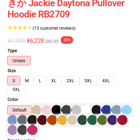
きか Jackie Daytona Pullover
Hoodie RB2709
(13 customer reviews)
¥7,785
¥6,228
-20%
$42.95
Type
Unisex
Size
S
M
L
XL
2XL
3XL
4XL
5XL
Color
Default