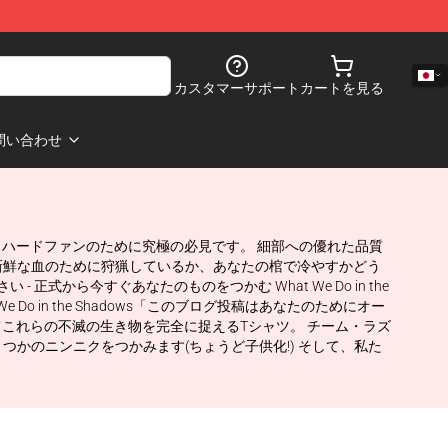
カスタマーサポート
カートを見る
問い合わせ
べてのダイハードファンのために究極の必見です。 細部への優れた品質
新鮮な血のために狩猟しているか、あなたの棺で冷やすかどう
- 正式から今すぐあなたのものをつかむ What We Do in the
o in the Shadows「このブログ投稿はあなたのためにオー
力、そしてこれらの不滅の生き物を完全に捉えるTシャツ。 チーム・ラズ
かのニンニクをつかみます(ちょうど子供化!) そして、私た