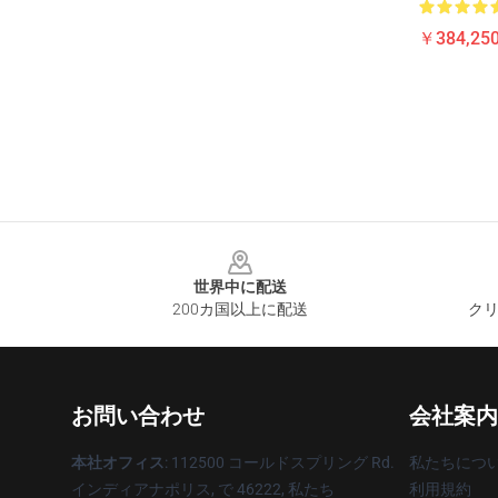
￥384,250
Footer
世界中に配送
200カ国以上に配送
クリ
お問い合わせ
会社案内
本社オフィス
: 112500 コールドスプリング Rd.
私たちにつ
インディアナポリス, で 46222, 私たち
利用規約