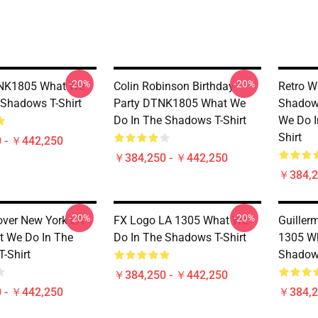
-20%
-20%
NK1805 What We
Colin Robinson Birthday
Retro W
 Shadows T-Shirt
Party DTNK1805 What We
Shadow
Do In The Shadows T-Shirt
We Do I
Shirt
 - ￥442,250
￥384,250 - ￥442,250
￥384,2
-20%
-20%
over New York LA
FX Logo LA 1305 What We
Guiller
 We Do In The
Do In The Shadows T-Shirt
1305 Wh
-Shirt
Shadows
￥384,250 - ￥442,250
 - ￥442,250
￥384,2