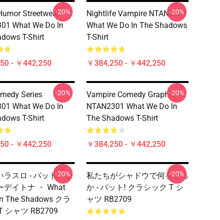
-20%
-20%
Humor Streetwear
Nightlife Vampire NTAN2301
01 What We Do In
What We Do In The Shadows
dows T-Shirt
T-Shirt
50 - ￥442,250
￥384,250 - ￥442,250
-20%
-20%
medy Series
Vampire Comedy Graphic
01 What We Do In
NTAN2301 What We Do In
dows T-Shirt
The Shadows T-Shirt
50 - ￥442,250
￥384,250 - ￥442,250
-20%
-20%
ラスロ - バット! - ジ
私たちがシャドウで何をする
デイトナ ・ What
か - バット! クラシック T シ
In The Shadows クラ
ャツ RB2709
 シャツ RB2709