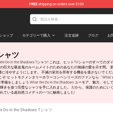
FREE
shipping on orders over $100
Do in the Shadows Merchandise Store
ショップ
カテゴリーで購入
注文追跡
ブログ
お
 Tシャツ
 Do in the Shadows Tシャツ! これは、ヒットTVショーのす
の巨大な吸血鬼のルームメイトのためのあなたの無縁の愛を示す間。 
ツは、より快適に冷やすようにします。 不滅の栄光を所有する機会を逃さないでください 
そ! ヒットモクメンタリーホラーコンペシリーズのファンなら「What We D
ましょう What We Do in the Shadows ユーモア、魅
きを放つ完璧なシャツを手に入れました。 だから、保護のためにいくつ
れている超自然コメディの一つに触発しました!
e Do in the Shadows Tシャツ