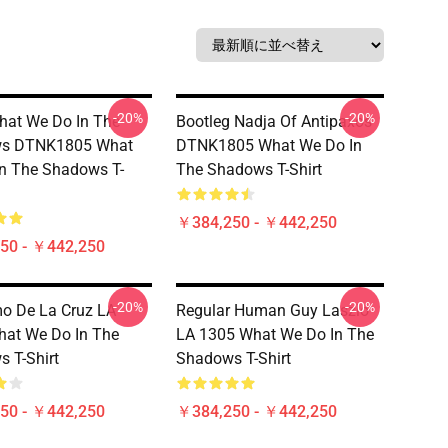
-20%
-20%
hat We Do In The
Bootleg Nadja Of Antipaxos
s DTNK1805 What
DTNK1805 What We Do In
n The Shadows T-
The Shadows T-Shirt
￥384,250 - ￥442,250
50 - ￥442,250
-20%
-20%
mo De La Cruz LA
Regular Human Guy Laszlo
at We Do In The
LA 1305 What We Do In The
 T-Shirt
Shadows T-Shirt
50 - ￥442,250
￥384,250 - ￥442,250