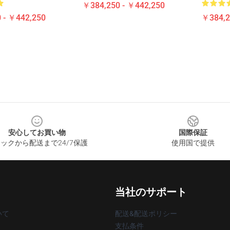
￥384,250 - ￥442,250
 - ￥442,250
￥384,2
安心してお買い物
国際保証
ックから配送まで24/7保護
使用国で提供
当社のサポート
いて
配送&配送ポリシー
支払条件