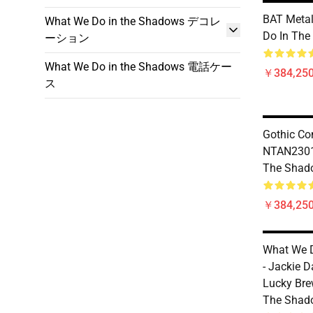
BAT Meta
What We Do in the Shadows デコレ
Do In The
ーション
What We Do in the Shadows 電話ケー
￥384,250
ス
Gothic Co
NTAN2301
The Shado
￥384,250
What We 
- Jackie 
Lucky Bre
The Shado