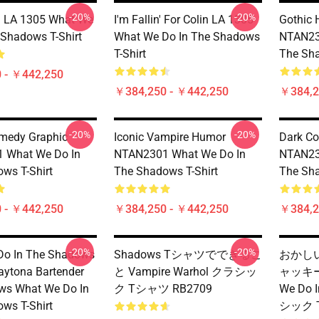
-20%
-20%
l LA 1305 What We
I'm Fallin' For Colin LA 1305
Gothic 
 Shadows T-Shirt
What We Do In The Shadows
NTAN23
T-Shirt
The Sha
 - ￥442,250
￥384,250 - ￥442,250
￥384,2
-20%
-20%
medy Graphic
Iconic Vampire Humor
Dark Co
 What We Do In
NTAN2301 What We Do In
NTAN23
ws T-Shirt
The Shadows T-Shirt
The Sha
 - ￥442,250
￥384,250 - ￥442,250
￥384,2
-20%
-20%
Do In The Shadows
Shadows Tシャツでできるこ
おかしい
Daytona Bartender
と Vampire Warhol クラシッ
ャッキー
ws What We Do In
ク Tシャツ RB2709
We Do 
ws T-Shirt
シック T