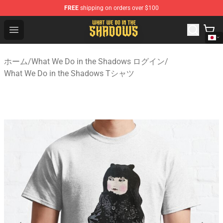
FREE
shipping on orders over $100
What We Do in the Shadows Shop - Official What We Do 
Open menu
ホーム
/
What We Do in the Shadows ログイン
/
What We Do in the Shadows Tシャツ