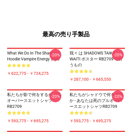
最高の売り手製品
What We Do In The Shadows
我々 は SHADOWS TAIKA
-20%
-20%
Hoodie Vampire Energy Style
WAITI ポスター RB2709 で行
うもの
￥622,775 - ￥724,275
￥287,100 - ￥665,550
私たちが影で何をするか プル
私たちがシャドウで何をする
-20%
-20%
オーバースエットシャツ
か - あなたは死のプルオーバ
RB2709
ースエットシャツRB2709
￥593,775 - ￥695,275
￥593,775 - ￥695,275