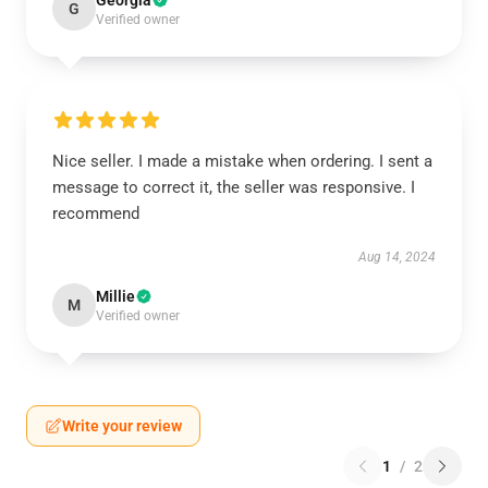
Georgia
G
Verified owner
Nice seller. I made a mistake when ordering. I sent a
message to correct it, the seller was responsive. I
recommend
Aug 14, 2024
Millie
M
Verified owner
Write your review
1
/
2