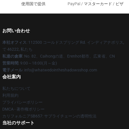
使用国で提供
PayPal / マスターカード / ビザ
お問い合わせ
本社オフィス
: 112500 コールドスプリング Rd. インディアナポリス,
で 46222, 私たち
私達の倉庫
: No. 82、Caihongの道、Erenhot都市、広東省、CN
営業時間
: 9:00～18:00(月～金)
電子メール
: info@whatwedointheshadowsshop.com
会社案内
私たちについて
利用規約
プライバシーポリシー
DMCA - 著作権ポリシー
カリフォルニアSB657: サプライチェーンの透明性法
当社のサポート