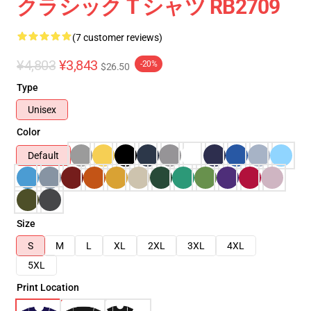
クラシック T シャツ RB2709
(7 customer reviews)
¥4,803
¥3,843
-20%
$26.50
Type
Unisex
Color
Default
Size
S
M
L
XL
2XL
3XL
4XL
5XL
Print Location