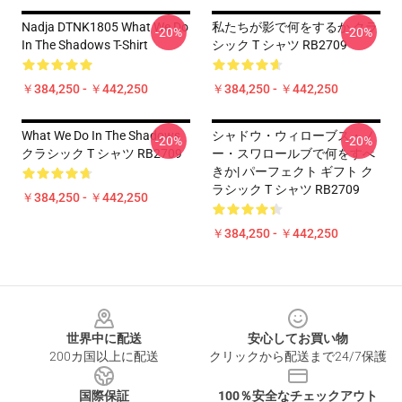
Nadja DTNK1805 What We Do
私たちが影で何をするか クラ
-20%
-20%
In The Shadows T-Shirt
シック T シャツ RB2709
￥384,250 - ￥442,250
￥384,250 - ￥442,250
What We Do In The Shadows
シャドウ・ウィローブス・ノ
-20%
-20%
クラシック T シャツ RB2709
ー・スワロールブで何をすべ
きか| パーフェクト ギフト ク
ラシック T シャツ RB2709
￥384,250 - ￥442,250
￥384,250 - ￥442,250
Footer
世界中に配送
安心してお買い物
200カ国以上に配送
クリックから配送まで24/7保護
国際保証
100％安全なチェックアウト