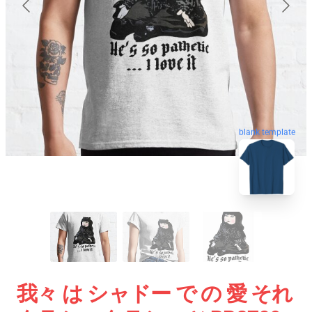
blank template
我々 は シャドー で の 愛 それ