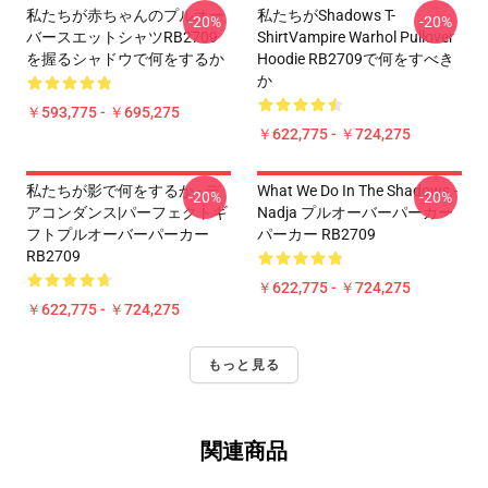
私たちが赤ちゃんのプルオー
私たちがShadows T-
-20%
-20%
バースエットシャツRB2709
ShirtVampire Warhol Pullover
を握るシャドウで何をするか
Hoodie RB2709で何をすべき
か
￥593,775 - ￥695,275
￥622,775 - ￥724,275
私たちが影で何をするか - デ
What We Do In The Shadows -
-20%
-20%
アコンダンス|パーフェクトギ
Nadja プルオーバーパーカー
フトプルオーバーパーカー
パーカー RB2709
RB2709
￥622,775 - ￥724,275
￥622,775 - ￥724,275
もっと見る
関連商品