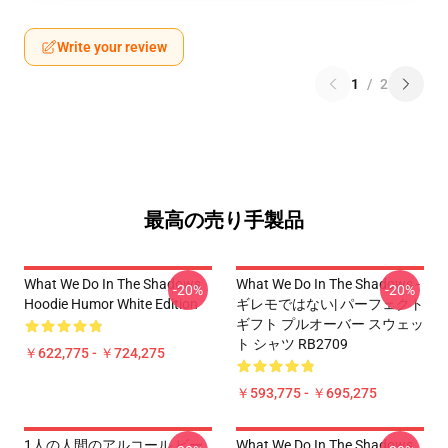
Write your review
1
/
2
最高の売り手製品
What We Do In The Shadows
What We Do In The Shadows -
-20%
-20%
Hoodie Humor White Edition
ギレモではない| パーフェクト
ギフト プルオーバー スウェッ
ト シャツ RB2709
￥622,775 - ￥724,275
￥593,775 - ￥695,275
1人の人間のアルコール ビー
What We Do In The Shadows