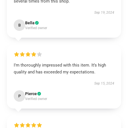
several times from this shop.
Sep 19, 2024
Bella
B
Verified owner
I’m thoroughly impressed with this item. It’s high
quality and has exceeded my expectations.
Sep 15, 2024
Pierce
P
Verified owner