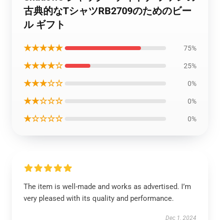
古典的なTシャツRB2709のためのビー
ル ギフト
★★★★★
75%
★★★★☆
25%
★★★☆☆
0%
★★☆☆☆
0%
★☆☆☆☆
0%
The item is well-made and works as advertised. I’m
very pleased with its quality and performance.
Dec 1, 2024