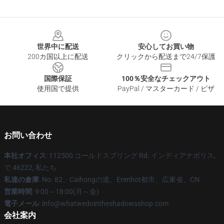
Footer
世界中に配送
安心してお買い物
200カ国以上に配送
クリックから配送まで24/7保護
国際保証
100％安全なチェックアウト
使用国で提供
PayPal / マスターカード / ビザ
お問い合わせ
本社オフィス
: 112500 コールドスプリング Rd. インディアナポリス,
で 46222, 私たち
私達の倉庫
: No. 82、Caihongの道、Erenhot都市、広東省、CN
営業時間
: 9:00～18:00(月～金)
電子メール
: info@whatwedointheshadowsshop.com
会社案内