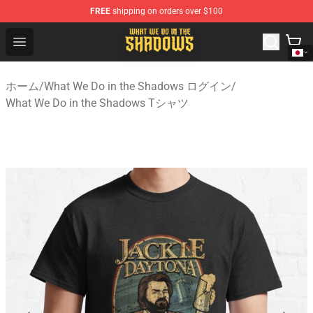
FREE
shipping on orders over $100
What We Do in the Shadows Shop - Official What We Do 
Open menu
ホーム
/
What We Do in the Shadows ログイン
/
What We Do in the Shadows Tシャツ