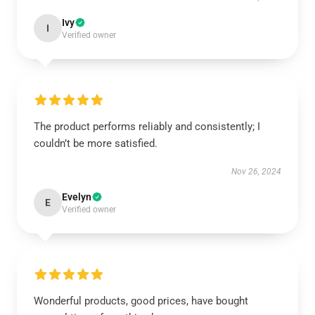
Ivy
I
Verified owner
The product performs reliably and consistently; I
couldn’t be more satisfied.
Nov 26, 2024
Evelyn
E
Verified owner
Wonderful products, good prices, have bought