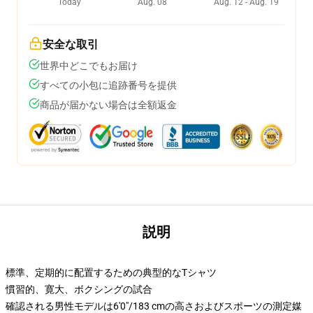
Today
Aug. 08
Aug. 12 - Aug. 19
安全な取引
世界中どこでもお届け
すべての小包に追跡番号を提供
商品が届かない場合は全額返金
説明
標準、定期的に配置するための典型的なTシャツ
慣習的、寛大、ボクシングの試合
確認される男性モデルは6'0"/183 cmの高さおよびスポーツの測定媒