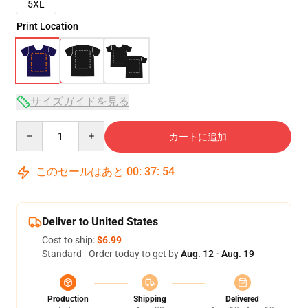
5XL
Print Location
サイズガイドを見る
Quantity
カートに追加
このセールはあと
00
:
37
:
53
Deliver to United States
Cost to ship:
$6.99
Standard - Order today to get by
Aug. 12 - Aug. 19
Production
Shipping
Delivered