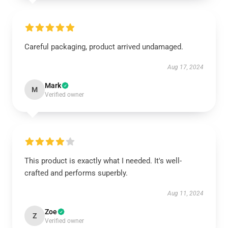
Careful packaging, product arrived undamaged.
Aug 17, 2024
Mark
M
Verified owner
This product is exactly what I needed. It's well-
crafted and performs superbly.
Aug 11, 2024
Zoe
Z
Verified owner