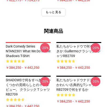
￥622,775 - ￥724,275
￥384,250 - ￥442,250
もっと見る
関連商品
Dark Comedy Series
私たちがシャドウで何をすべ
-20%
-20%
NTAN2301 What We Do In The
きか: GuillermoクラシックTシ
Shadows T-Shirt
ャツRB2709
￥384,250 - ￥442,250
￥384,250 - ￥442,250
SHADOWSで何をすべきか - い
私たちがシャドウナドジャの
-20%
-20%
くつかの見晴らしとのインタ
かわいい古典的なTシャツ
ビュー。 クラシック T シャツ
RB2709で何をするか
RB2709
￥384,250 - ￥442,250
￥384,250 - ￥442,250