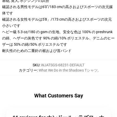
基礎, 寛大, ボクシングの試合
確認される男性モデルは6'0"/183 cmの高さおよびスポーツの次元媒
体です
確認される女性モデルは5'8」/173 cmの高さおよびスポーツの次元
小さいです
ヘビー級 5.3 oz/180 の gsm の生地、安全な色は 100% の preshrunk
の綿、ヘザーの灰色です 90% の綿/10% ポリエステル、デニムのヒー
ザーは 50% の綿/50% ポリエステルです
耐久性のための二重針の裾および首バンド
SKU
:
WJATSGS-68231-DEFAULT
カテゴリー
:
What We Do in the Shadows Tシャツ
,
What Customers Say