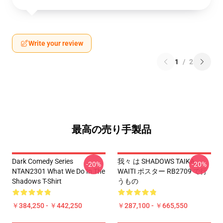
Write your review
1
/
2
最高の売り手製品
Dark Comedy Series
我々 は SHADOWS TAIKA
-20%
-20%
NTAN2301 What We Do In The
WAITI ポスター RB2709 で行
Shadows T-Shirt
うもの
￥384,250 - ￥442,250
￥287,100 - ￥665,550