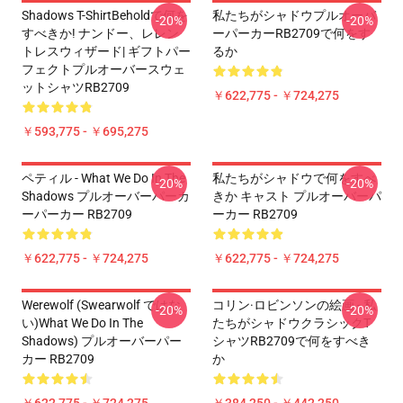
Shadows T-ShirtBeholdで何を
私たちがシャドウプルオーバ
-20%
-20%
すべきか! ナンドー、レレン
ーパーカーRB2709で何をす
トレスウィザード| ギフトパー
るか
フェクトプルオーバースウェ
ットシャツRB2709
￥622,775 - ￥724,275
￥593,775 - ￥695,275
ペティル - What We Do In The
私たちがシャドウで何をすべ
-20%
-20%
Shadows プルオーバーパーカ
きか キャスト プルオーバーパ
ーパーカー RB2709
ーカー RB2709
￥622,775 - ￥724,275
￥622,775 - ￥724,275
Werewolf (swearwolf ではな
コリン·ロビンソンの絵画 - 私
-20%
-20%
い)What We Do In The
たちがシャドウクラシックT
Shadows) プルオーバーパー
シャツRB2709で何をすべき
カー RB2709
か