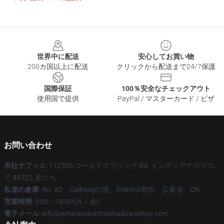
Footer
世界中に配送
安心してお買い物
200カ国以上に配送
クリックから配送まで24/7保護
国際保証
100％安全なチェックアウト
使用国で提供
PayPal / マスターカード / ビザ
お問い合わせ
本社オフィス
: 112500 コールドスプリング Rd. インディアナポリス,
で 46222, 私たち
私達の倉庫
: No. 82、Caihongの道、Erenhot都市、広東省、CN
営業時間
: 9:00～18:00(月～金)
電子メール
: info@whatwedointheshadowsshop.com