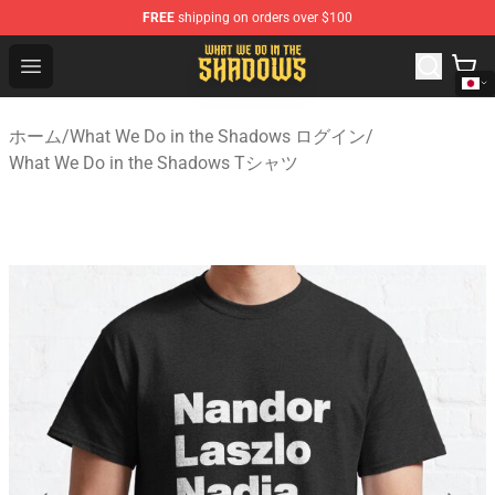
FREE
shipping on orders over $100
What We Do in the Shadows Shop - Official What We Do 
Open menu
ホーム
/
What We Do in the Shadows ログイン
/
What We Do in the Shadows Tシャツ