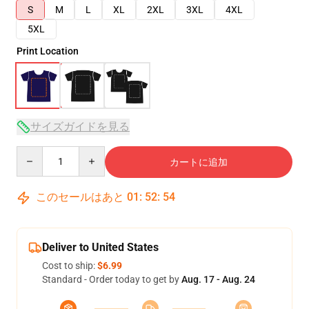
S
M
L
XL
2XL
3XL
4XL
5XL
Print Location
サイズガイドを見る
Quantity
カートに追加
このセールはあと
01
:
52
:
54
Deliver to United States
Cost to ship:
$6.99
Standard - Order today to get by
Aug. 17 - Aug. 24