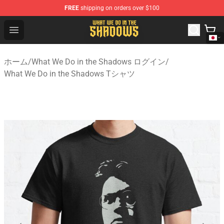
FREE
shipping on orders over $100
What We Do in the Shadows Shop - Official What We Do 
Open menu
ホーム
/
What We Do in the Shadows ログイン
/
What We Do in the Shadows Tシャツ