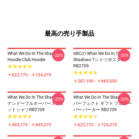
最高の売り手製品
What We Do In The Shadows
ABCの What We Do In The
-20%
-20%
Hoodie Club Hoodie
Shadows Tシャツポスター
RB2709
￥622,775 - ￥724,275
￥287,100 - ￥665,550
What We Do In The Shadows -
What We Do In The Shadows|
-20%
-20%
ナンドープルオーバースウェ
パーフェクト ギフト プルオー
ットシャツRB2709
バー パーカー RB2709
￥593,775 - ￥695,275
￥622,775 - ￥724,275