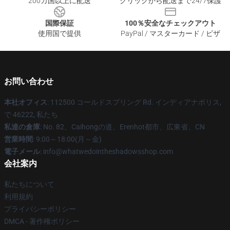
200カ国以上に配送
クリックから配送まで24/7保護
国際保証
100％安全なチェックアウト
使用国で提供
PayPal / マスターカード / ビザ
お問い合わせ
本社オフィス
: 112500 コールドスプリング Rd. インディアナポリス,
で 46222, 私たち
私達の倉庫
: No. 82、Caihongの道、Erenhot都市、広東省、CN
営業時間
: 9:00～18:00(月～金)
電子メール
: info@whatwedointheshadowsshop.com
会社案内
私たちについて
利用規約
プライバシーポリシー
DMCA - 著作権ポリシー