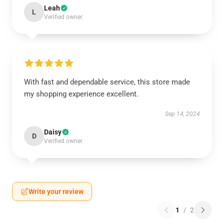
Leah
L
Verified owner
With fast and dependable service, this store made
my shopping experience excellent.
Sep 14, 2024
Daisy
D
Verified owner
Write your review
1
/
2