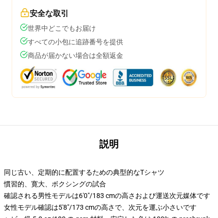
安全な取引
世界中どこでもお届け
すべての小包に追跡番号を提供
商品が届かない場合は全額返金
説明
同じ古い、定期的に配置するための典型的なTシャツ
慣習的、寛大、ボクシングの試合
確認される男性モデルは6'0"/183 cmの高さおよび運送次元媒体です
女性モデル確認は5'8"/173 cmの高さで、次元を運ぶ小さいです