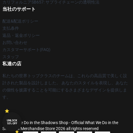
カリフォルニアSB657: サプライチェーンの透明性法
当社のサポート
配送&配送ポリシー
支払条件
返品・返金ポリシー
お問い合わせ
カスタマーサポート(FAQ)
スタッフ
私達の店
私たちの世界トップクラスのチームは、これらの高品質で美しく設
計された製品を設計しました。 あなたのスタイルを表現し、あなた
の個性を披露することを可能にするさまざまなデザインを提供しま
す。
UNLOCK
© What We Do in the Shadows Shop - Official What We Do in the
10% OFF
Shadows Merchandise Store 2026 all rights reserved