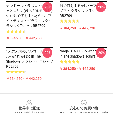
ナンドール・ラズロ・ナッジ
影で何をするか| パーフェクト
-20%
-20%
ャとコリン(君のギルモではな
ギフト クラシック T シャツ
い) - 影で何をすべきか - ホワ
RB2709
イトテキストグラフィックク
ラシックTシャツRB2709
￥384,250 - ￥442,250
￥384,250 - ￥442,250
1人の人間のアルコール ビー
Nadja DTNK1805 What We Do
-20%
-20%
ル- What We Do In The
In The Shadows T-Shirt
Shadows クラシック T シャツ
RB2709
￥384,250 - ￥442,250
￥384,250 - ￥442,250
Footer
世界中に配送
安心してお買い物