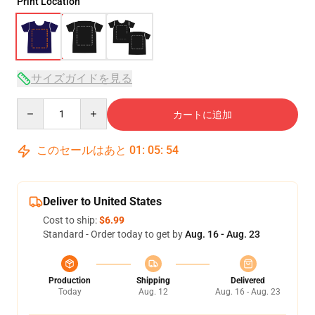
Print Location
サイズガイドを見る
Quantity
カートに追加
このセールはあと
01
:
05
:
53
Deliver to United States
Cost to ship:
$6.99
Standard - Order today to get by
Aug. 16 - Aug. 23
Production
Shipping
Delivered
Today
Aug. 12
Aug. 16 - Aug. 23