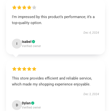
I’m impressed by this product’s performance; it’s a
top-quality option.
Dec 4, 2024
Isabel
I
Verified owner
This store provides efficient and reliable service,
which made my shopping experience enjoyable.
Dec 3, 2024
Dylan
D
Verified owner