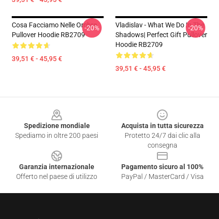
Cosa Facciamo Nelle Ombre
Vladislav - What We Do In The
-20%
-20%
Pullover Hoodie RB2709
Shadows| Perfect Gift Pullover
Hoodie RB2709
39,51 € - 45,95 €
39,51 € - 45,95 €
Footer
Spedizione mondiale
Acquista in tutta sicurezza
Spediamo in oltre 200 paesi
Protetto 24/7 dai clic alla
consegna
Garanzia internazionale
Pagamento sicuro al 100%
Offerto nel paese di utilizzo
PayPal / MasterCard / Visa