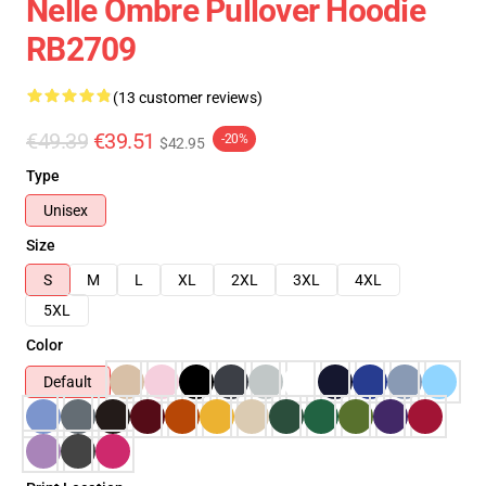
Nelle Ombre Pullover Hoodie
RB2709
(13 customer reviews)
€49.39
€39.51
-20%
$42.95
Type
Unisex
Size
S
M
L
XL
2XL
3XL
4XL
5XL
Color
Default