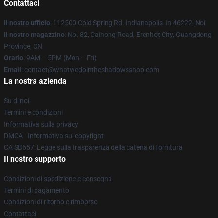
Contattaci
Il nostro ufficio
: 112500 Cold Spring Rd. Indianapolis, In 46222, Noi
Il nostro magazzino
: No. 82, Caihong Road, Erenhot City, Guangdong
Province, CN
Orario
: 9AM – 5PM (Mon – Fri)
Email
: contact@whatwedointheshadowsshop.com
La nostra azienda
Su di noi
Termini e condizioni
Informativa sulla privacy
DMCA - Informativa sul copyright
CA SB657: Legge sulla trasparenza della catena di fornitura
Il nostro supporto
Condizioni di spedizione e consegna
Termini di pagamento
Condizioni di ritorno e rimborso
Contattaci