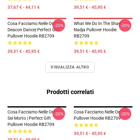
37,67 € - 44,11 €
39,51 € - 45,95 €
Cosa Facciamo Nelle Ombre -
What We Do In The Shadows -
-20%
-20%
Deacon Dance| Perfect Gift
Nadja Pullover Hoodie
Pullover Hoodie RB2709
RB2709
39,51 € - 45,95 €
39,51 € - 45,95 €
VISUALIZZA ALTRO
Prodotti correlati
Cosa Facciamo Nelle Ombre -
Cosa Facciamo Nelle Ombre
-20%
-20%
Sei Morto | Perfect Gift
Pullover Hoodie RB2709
Pullover Hoodie RB2709
39,51 € - 45,95 €
39,51 € - 45,95 €