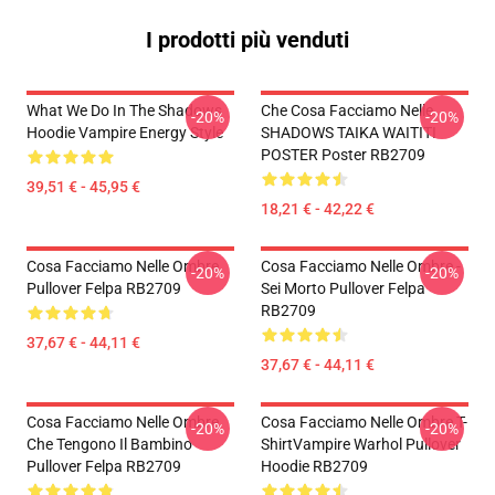
I prodotti più venduti
What We Do In The Shadows
Che Cosa Facciamo Nelle
-20%
-20%
Hoodie Vampire Energy Style
SHADOWS TAIKA WAITITI
POSTER Poster RB2709
39,51 € - 45,95 €
18,21 € - 42,22 €
Cosa Facciamo Nelle Ombre
Cosa Facciamo Nelle Ombre -
-20%
-20%
Pullover Felpa RB2709
Sei Morto Pullover Felpa
RB2709
37,67 € - 44,11 €
37,67 € - 44,11 €
Cosa Facciamo Nelle Ombre
Cosa Facciamo Nelle Ombre T-
-20%
-20%
Che Tengono Il Bambino
ShirtVampire Warhol Pullover
Pullover Felpa RB2709
Hoodie RB2709