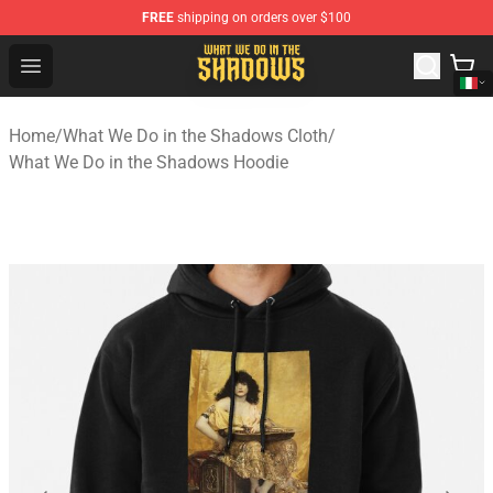
FREE
shipping on orders over $100
What We Do in the Shadows Shop - Official What We Do 
Open menu
Home
/
What We Do in the Shadows Cloth
/
What We Do in the Shadows Hoodie