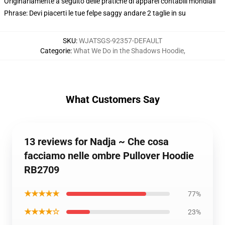
Originariamente a seguito delle pratiche di apparel contabili mondiali
Phrase: Devi piacerti le tue felpe saggy andare 2 taglie in su
SKU
:
WJATSGS-92357-DEFAULT
Categorie
:
What We Do in the Shadows Hoodie
,
What Customers Say
13 reviews for Nadja ~ Che cosa
facciamo nelle ombre Pullover Hoodie
RB2709
★★★★★
77%
★★★★☆
23%