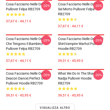
Cosa Facciamo Nelle Ombre
Cosa Facciamo Nelle Ombre -
-20%
-20%
Pullover Felpa RB2709
Sei Morto Pullover Felpa
RB2709
37,67 € - 44,11 €
37,67 € - 44,11 €
Cosa Facciamo Nelle Ombre
Cosa Facciamo Nelle Ombre T-
-20%
-20%
Che Tengono Il Bambino
ShirtVampire Warhol Pullover
Pullover Felpa RB2709
Hoodie RB2709
37,67 € - 44,11 €
39,51 € - 45,95 €
Cosa Facciamo Nelle Ombre -
What We Do In The Shadows -
-20%
-20%
Deacon Dance| Perfect Gift
Nadja Pullover Hoodie
Pullover Hoodie RB2709
RB2709
39,51 € - 45,95 €
39,51 € - 45,95 €
VISUALIZZA ALTRO