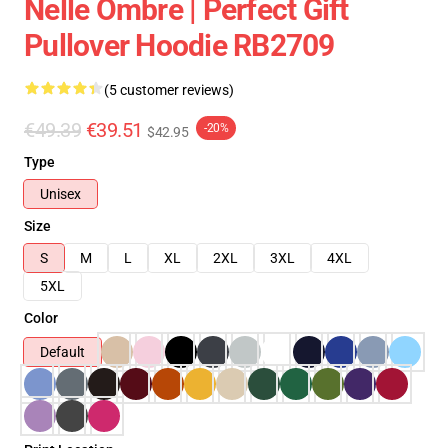
Nelle Ombre | Perfect Gift
Pullover Hoodie RB2709
(5 customer reviews)
€49.39
€39.51
-20%
$42.95
Type
Unisex
Size
S
M
L
XL
2XL
3XL
4XL
5XL
Color
Default