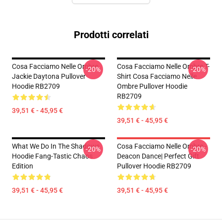
Prodotti correlati
Cosa Facciamo Nelle Ombre
Cosa Facciamo Nelle Ombre T-
-20%
-20%
Jackie Daytona Pullover
Shirt Cosa Facciamo Nelle
Hoodie RB2709
Ombre Pullover Hoodie
RB2709
39,51 € - 45,95 €
39,51 € - 45,95 €
What We Do In The Shadows
Cosa Facciamo Nelle Ombre -
-20%
-20%
Hoodie Fang-Tastic Chaos
Deacon Dance| Perfect Gift
Edition
Pullover Hoodie RB2709
39,51 € - 45,95 €
39,51 € - 45,95 €