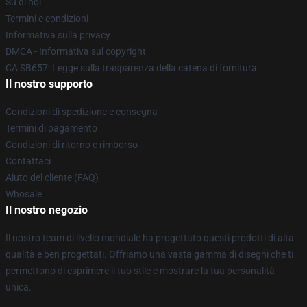
Su di noi
Termini e condizioni
Informativa sulla privacy
DMCA - Informativa sul copyright
CA SB657: Legge sulla trasparenza della catena di fornitura
Il nostro supporto
Condizioni di spedizione e consegna
Termini di pagamento
Condizioni di ritorno e rimborso
Contattaci
Aiuto del cliente (FAQ)
Whosale
Il nostro negozio
Il nostro team di livello mondiale ha progettato questi prodotti di alta
qualità e ben progettati. Offriamo una vasta gamma di disegni che ti
permettono di esprimere il tuo stile e mostrare la tua personalità
unica.