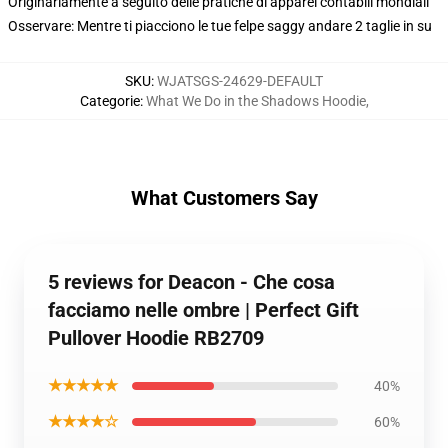
Originariamente a seguito delle pratiche di apparel contabili mondiali
Osservare: Mentre ti piacciono le tue felpe saggy andare 2 taglie in su
SKU
:
WJATSGS-24629-DEFAULT
Categorie
:
What We Do in the Shadows Hoodie
,
What Customers Say
5 reviews for Deacon - Che cosa
facciamo nelle ombre | Perfect Gift
Pullover Hoodie RB2709
★★★★★
40%
★★★★☆
60%