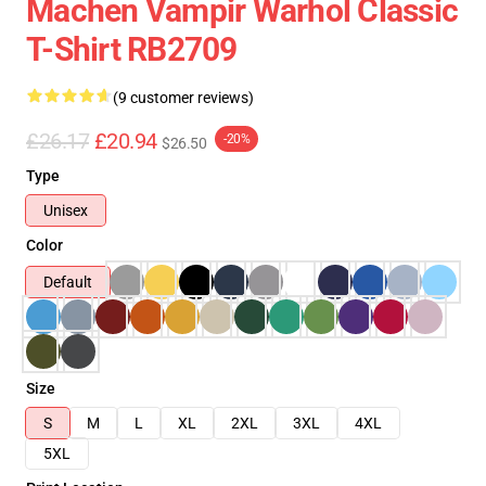
Machen Vampir Warhol Classic
T-Shirt RB2709
(9 customer reviews)
£26.17
£20.94
-20%
$26.50
Type
Unisex
Color
Default
Size
S
M
L
XL
2XL
3XL
4XL
5XL