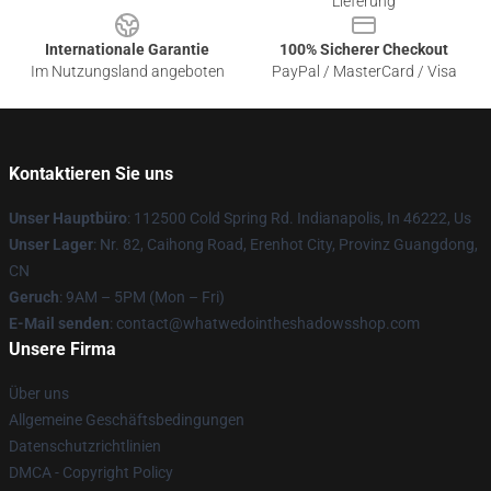
Lieferung
Internationale Garantie
100% Sicherer Checkout
Im Nutzungsland angeboten
PayPal / MasterCard / Visa
Kontaktieren Sie uns
Unser Hauptbüro
: 112500 Cold Spring Rd. Indianapolis, In 46222, Us
Unser Lager
: Nr. 82, Caihong Road, Erenhot City, Provinz Guangdong,
CN
Geruch
: 9AM – 5PM (Mon – Fri)
E-Mail senden
: contact@whatwedointheshadowsshop.com
Unsere Firma
Über uns
Allgemeine Geschäftsbedingungen
Datenschutzrichtlinien
DMCA - Copyright Policy