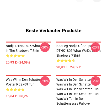
Beste Verkäufer Produkte
Nadja DTNK1805 What We Do
Bootleg Nadja Of Antipaxos
-20%
-20%
In The Shadows T-Shirt
DTNK1805 What We Do In The
Shadows T-Shirt
20,93 £ - 24,09 £
20,93 £ - 24,09 £
Was Wir In Den Schatten
Was Wir In Den Schatten Tun,
-20%
-20%
Poster RB2709 Tun
Was Wir In Den Schatten Tun,
Was Wir In Den Schatten Tun,
Was Wir In Den Schatten Tun,
15,64 £ - 36,26 £
Was Wir Tun In Den
Schattensssss Pullover