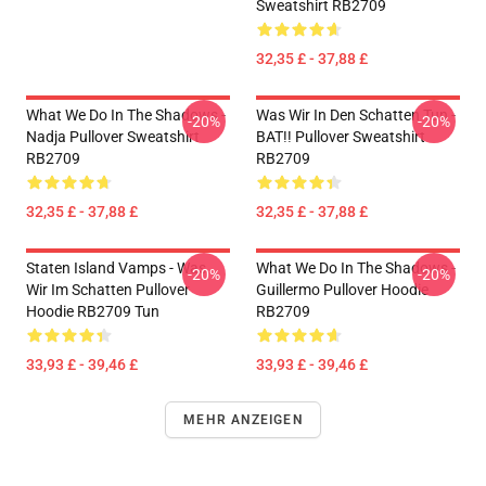
Sweatshirt RB2709
32,35 £ - 37,88 £
What We Do In The Shadows -
Was Wir In Den Schatten Tun -
-20%
-20%
Nadja Pullover Sweatshirt
BAT!! Pullover Sweatshirt
RB2709
RB2709
32,35 £ - 37,88 £
32,35 £ - 37,88 £
Staten Island Vamps - Was
What We Do In The Shadows -
-20%
-20%
Wir Im Schatten Pullover
Guillermo Pullover Hoodie
Hoodie RB2709 Tun
RB2709
33,93 £ - 39,46 £
33,93 £ - 39,46 £
MEHR ANZEIGEN