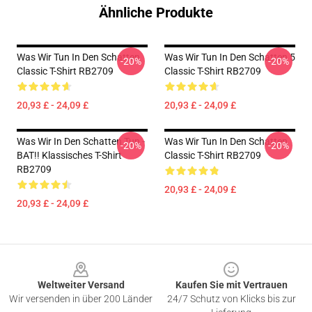
Ähnliche Produkte
Was Wir Tun In Den Schatten
Was Wir Tun In Den Schatten 5
-20%
-20%
Classic T-Shirt RB2709
Classic T-Shirt RB2709
20,93 £ - 24,09 £
20,93 £ - 24,09 £
Was Wir In Den Schatten Tun -
Was Wir Tun In Den Schatten
-20%
-20%
BAT!! Klassisches T-Shirt
Classic T-Shirt RB2709
RB2709
20,93 £ - 24,09 £
20,93 £ - 24,09 £
Footer
Weltweiter Versand
Kaufen Sie mit Vertrauen
Wir versenden in über 200 Länder
24/7 Schutz von Klicks bis zur