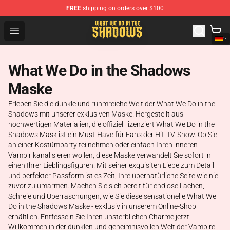
FREE
shipping on orders over $100
What We Do in the Shadows Shop - Official What We Do 
Open menu
What We Do in the Shadows
Maske
Erleben Sie die dunkle und ruhmreiche Welt der What We Do in the
Shadows mit unserer exklusiven Maske! Hergestellt aus
hochwertigen Materialien, die offiziell lizenziert What We Do in the
Shadows Mask ist ein Must-Have für Fans der Hit-TV-Show. Ob Sie
an einer Kostümparty teilnehmen oder einfach Ihren inneren
Vampir kanalisieren wollen, diese Maske verwandelt Sie sofort in
einen Ihrer Lieblingsfiguren. Mit seiner exquisiten Liebe zum Detail
und perfekter Passform ist es Zeit, Ihre übernatürliche Seite wie nie
zuvor zu umarmen. Machen Sie sich bereit für endlose Lachen,
Schreie und Überraschungen, wie Sie diese sensationelle What We
Do in the Shadows Maske - exklusiv in unserem Online-Shop
erhältlich. Entfesseln Sie Ihren unsterblichen Charme jetzt!
Willkommen in der dunklen und geheimnisvollen Welt der Vampire!