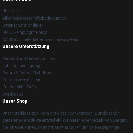
Über uns
Allgemeine Geschäftsbedingungen
Datenschutzrichtlinien
DMCA - Copyright Policy
CA SB657: Lieferkettentransparenzgesetz
Unsere Unterstützung
Versand und Lieferrichtlinien
Zahlungsbedingungen
Return & Refund Richtlinien
Kontaktieren Sie uns
Kundenhilfe (FAQ)
Werdegang
Unser Shop
Unser erstklassiges Team hat diese hochwertigen, wunderschön
gestalteten Produkte entwickelt. Wir bieten eine Vielzahl von Designs,
die Ihnen erlauben, Ihren Stil auszudrücken und Ihre einzigartige