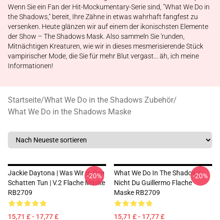
Wenn Sie ein Fan der Hit-Mockumentary-Serie sind, "What We Do in
the Shadows," bereit, Ihre Zähne in etwas wahrhaft fangfest zu
versenken. Heute glänzen wir auf einem der ikonischsten Elemente
der Show – The Shadows Mask. Also sammeln Sie 'runden,
Mitnächtigen Kreaturen, wie wir in dieses mesmerisierende Stück
vampirischer Mode, die Sie für mehr Blut vergast... äh, ich meine
Informationen!
Startseite
/
What We Do in the Shadows Zubehör
/
What We Do in the Shadows Maske
Jackie Daytona | Was Wir In Den
What We Do In The Shadows -
-20%
-20%
Schatten Tun | V.2 Flache Maske
Nicht Du Guillermo Flache
RB2709
Maske RB2709
15,71 £ - 17,77 £
15,71 £ - 17,77 £