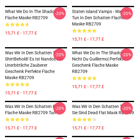
What We Do In The Shadows
Staten Island Vamps - Was Wir
-20%
-20%
Flache Maske RB2709
Tun In Den Schatten Flache
Maske RB2709
15,71 £ - 17,77 £
15,71 £ - 17,77 £
Was Wir In Den Schatten T-
What We Do In The Shadows -
-20%
-20%
ShirtBehold! Es Ist Nandor, Der
Nicht Du Guillermo| Perfekte
Unerbittliche Zauberer
Geschenk Flache Maske
Geschenk Perfekte Flache
RB2709
Maske RB2709
15,71 £ - 17,77 £
15,71 £ - 17,77 £
Was Wir In Den Schatten Bat
Was Wir In Den Schatten Tun -
-20%
-20%
Flache Maske RB2709 Tun
Sie Sind Dead Flat Mask RB2709
15,71 £ - 17,77 £
15,71 £ - 17,77 £