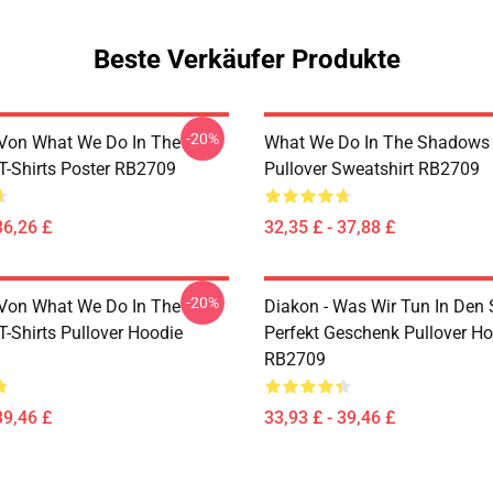
Beste Verkäufer Produkte
-20%
Von What We Do In The
What We Do In The Shadows 
-Shirts Poster RB2709
Pullover Sweatshirt RB2709
36,26 £
32,35 £ - 37,88 £
-20%
Von What We Do In The
Diakon - Was Wir Tun In Den 
-Shirts Pullover Hoodie
Perfekt Geschenk Pullover H
RB2709
39,46 £
33,93 £ - 39,46 £