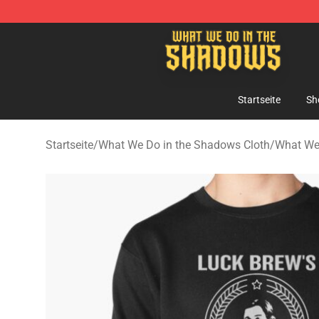
What We Do in the Shadows Shop - Official What We 
Startseite
Sh
Startseite
/
What We Do in the Shadows Cloth
/
What We 