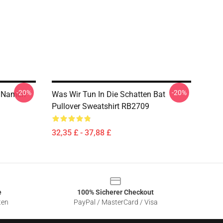
-20%
-20%
s Namen
Was Wir Tun In Die Schatten Bat
Pullover Sweatshirt RB2709
32,35 £ - 37,88 £
e
100% Sicherer Checkout
ten
PayPal / MasterCard / Visa