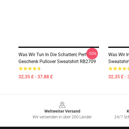
-20%
Was Wir Tun In Die Schatten| Perfekt
Was Wir I
Geschenk Pullover Sweatshirt RB2709
Sweatshir
32,35 £ - 37,88 £
32,35 £ - 
Footer
Weltweiter Versand
K
Wir versenden in über 200 Länder
24/7 Sch