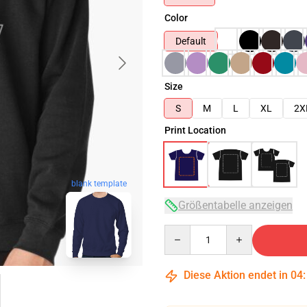
Color
Default
Size
S
M
L
XL
2X
Print Location
blank template
Größentabelle anzeigen
Quantity
Diese Aktion endet in
04