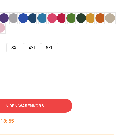
L
3XL
4XL
5XL
IN DEN WARENKORB
:
18
:
54