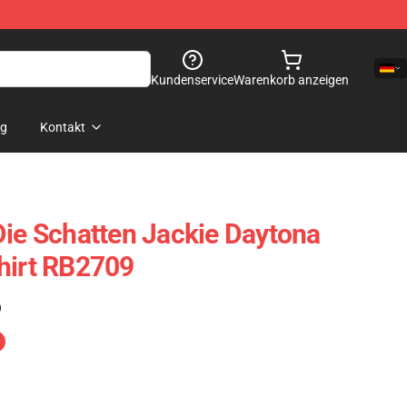
Kundenservice
Warenkorb anzeigen
og
Kontakt
Die Schatten Jackie Daytona
hirt RB2709
)