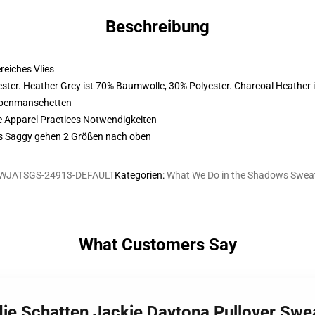
Beschreibung
eiches Vlies
ster. Heather Grey ist 70% Baumwolle, 30% Polyester. Charcoal Heather 
ppenmanschetten
e Apparel Practices Notwendigkeiten
es Saggy gehen 2 Größen nach oben
WJATSGS-24913-DEFAULT
Kategorien
:
What We Do in the Shadows Sweat
What Customers Say
 die Schatten Jackie Daytona Pullover Sw