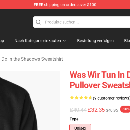
FREE
shipping on orders over $100
Do in the Shadows Merchandise Store
op
Nach Kategorie einkaufen
Bestellung verfolgen
Bl
Do in the Shadows Sweatshirt
Was Wir Tun In 
Pullover Sweats
(9 customer reviews
£40.44
£32.35
-20%
$40.95
Type
Unisex