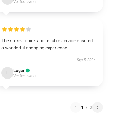
Verified owner
The store's quick and reliable service ensured
a wonderful shopping experience.
Sep 5, 2024
Logan
L
Verified owner
1
/
2