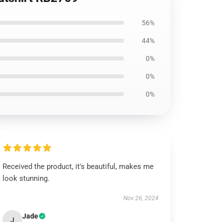
56%
44%
0%
0%
0%
Received the product, it's beautiful, makes me
look stunning.
Nov 26, 2024
Jade
J