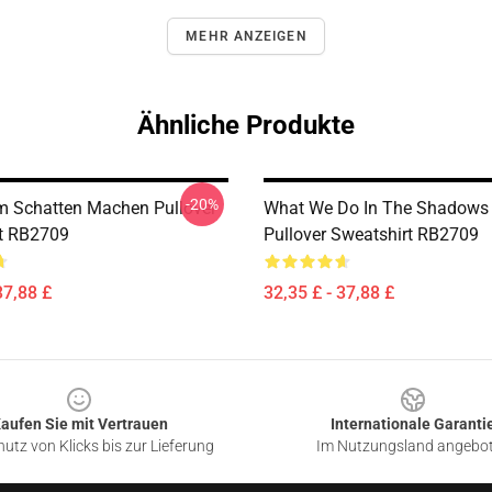
MEHR ANZEIGEN
Ähnliche Produkte
-20%
m Schatten Machen Pullover
What We Do In The Shadow
t RB2709
Pullover Sweatshirt RB2709
37,88 £
32,35 £ - 37,88 £
aufen Sie mit Vertrauen
Internationale Garanti
utz von Klicks bis zur Lieferung
Im Nutzungsland angebo