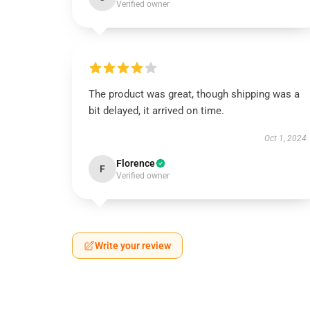
Verified owner
The product was great, though shipping was a
bit delayed, it arrived on time.
Oct 1, 2024
Florence
F
Verified owner
Write your review