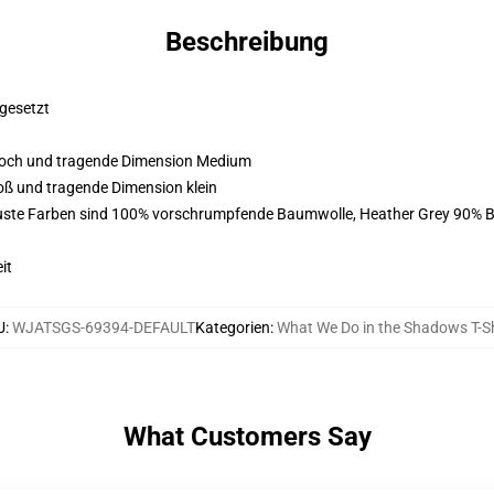
Beschreibung
fgesetzt
m hoch und tragende Dimension Medium
groß und tragende Dimension klein
buste Farben sind 100% vorschrumpfende Baumwolle, Heather Grey 90% 
it
U
:
WJATSGS-69394-DEFAULT
Kategorien
:
What We Do in the Shadows T-Sh
What Customers Say