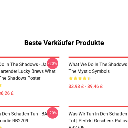
Beste Verkäufer Produkte
-20%
o In The Shadows - Jackie
What We Do In The Shadows
artender Lucky Brews What
The Mystic Symbols
The Shadows Poster
33,93 £ - 39,46 £
36,26 £
-20%
n Den Schatten Tun - BAT!!
Was Wir Tun In Den Schatten 
Hoodie RB2709
Tot | Perfekt Geschenk Pullo
RB2709