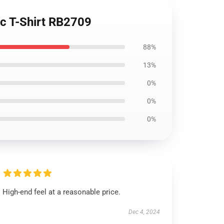
ic T-Shirt RB2709
88%
13%
0%
0%
0%
High-end feel at a reasonable price.
Dec 4, 2024