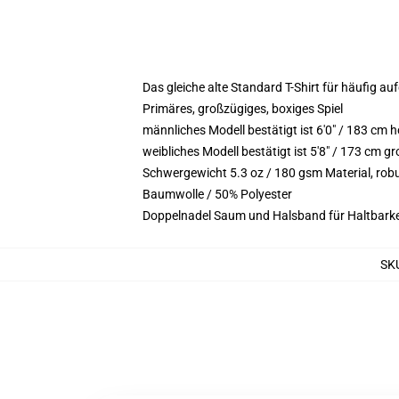
Das gleiche alte Standard T-Shirt für häufig au
Primäres, großzügiges, boxiges Spiel
männliches Modell bestätigt ist 6'0" / 183 c
weibliches Modell bestätigt ist 5'8" / 173 cm 
Schwergewicht 5.3 oz / 180 gsm Material, ro
Baumwolle / 50% Polyester
Doppelnadel Saum und Halsband für Haltbarke
SK