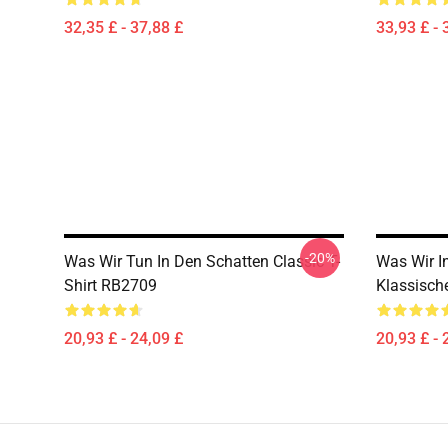
32,35 £ - 37,88 £
33,93 £ - 
-20%
Was Wir Tun In Den Schatten Classic T-
Was Wir I
Shirt RB2709
Klassisch
20,93 £ - 24,09 £
20,93 £ - 
Footer