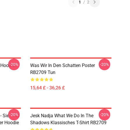
1
/
2
-20%
-20%
 Hoodie
Was Wir In Den Schatten Poster
RB2709 Tun
15,64 £ - 36,26 £
-20%
-20%
- Sie Sind
Jesk Nadja What We Do In The
ver Hoodie
Shadows Klassisches T-Shirt RB2709