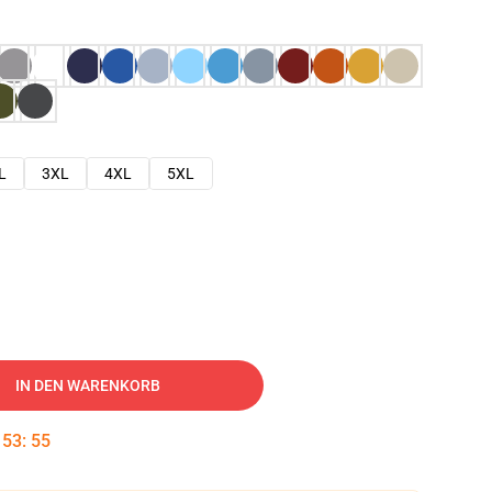
L
3XL
4XL
5XL
IN DEN WARENKORB
:
53
:
54