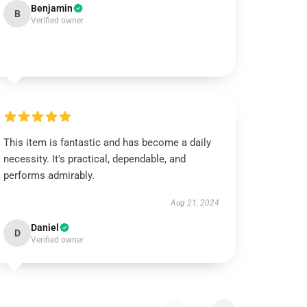
Benjamin
B
Verified owner
This item is fantastic and has become a daily
necessity. It's practical, dependable, and
performs admirably.
Aug 21, 2024
Daniel
D
Verified owner