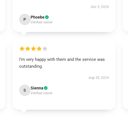
Dec 5, 2024
Phoebe
P
Verified owner
I’m very happy with them and the service was
outstanding.
Aug 30, 2024
Sienna
S
Verified owner