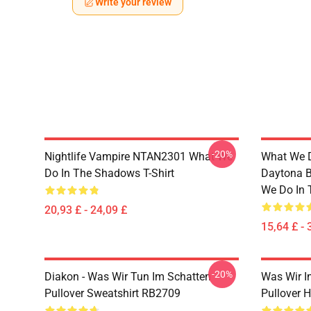
Write your review
-20%
Nightlife Vampire NTAN2301 What We
What We D
Do In The Shadows T-Shirt
Daytona B
We Do In 
20,93 £ - 24,09 £
15,64 £ - 
-20%
Diakon - Was Wir Tun Im Schatten
Was Wir I
Pullover Sweatshirt RB2709
Pullover 