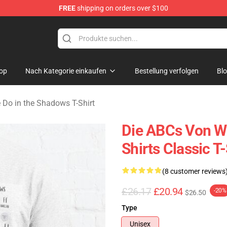
FREE
shipping on orders over $100
Do in the Shadows Merchandise Store
op
Nach Kategorie einkaufen
Bestellung verfolgen
Bl
Do in the Shadows T-Shirt
Die ABCs Von W
Shirts Classic T
(8 customer reviews
£26.17
£20.94
-20%
$26.50
Type
Unisex