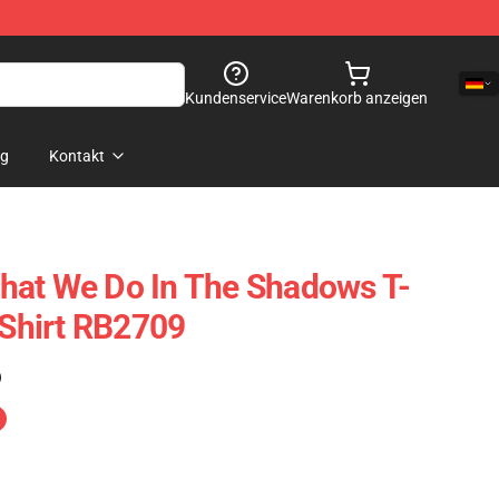
Kundenservice
Warenkorb anzeigen
og
Kontakt
hat We Do In The Shadows T-
-Shirt RB2709
)