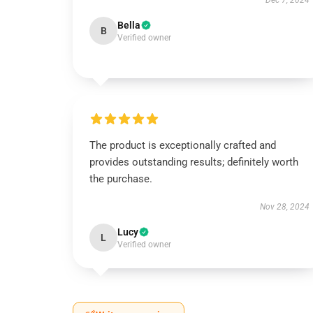
Dec 7, 2024
Bella
B
Verified owner
The product is exceptionally crafted and
provides outstanding results; definitely worth
the purchase.
Nov 28, 2024
Lucy
L
Verified owner