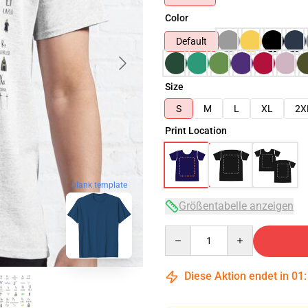
Color
Default
Size
S
M
L
XL
2X
Print Location
blank template
Größentabelle anzeigen
Quantity
Diese Aktion endet in
01