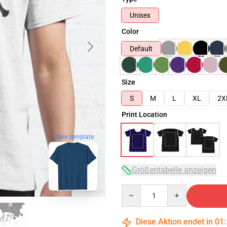
Unisex
Color
Default
Size
S
M
L
XL
2X
Print Location
blank template
Größentabelle anzeigen
Quantity
Diese Aktion endet in
01