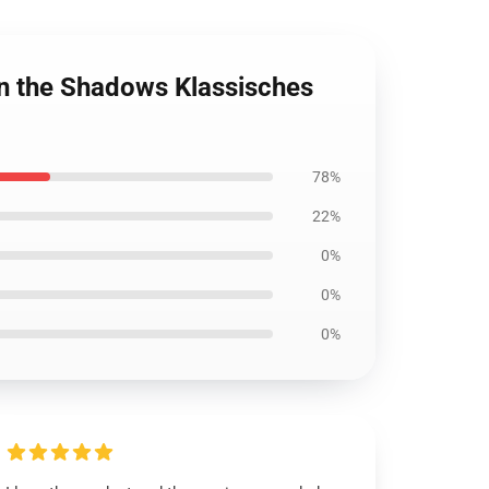
 in the Shadows Klassisches
78%
22%
0%
0%
0%