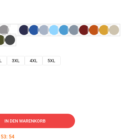
L
3XL
4XL
5XL
IN DEN WARENKORB
:
53
:
53