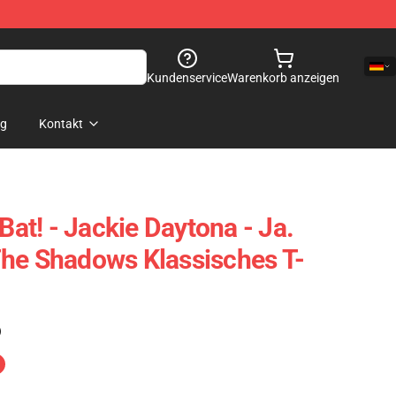
Kundenservice
Warenkorb anzeigen
og
Kontakt
 Bat! - Jackie Daytona - Ja.
he Shadows Klassisches T-
)