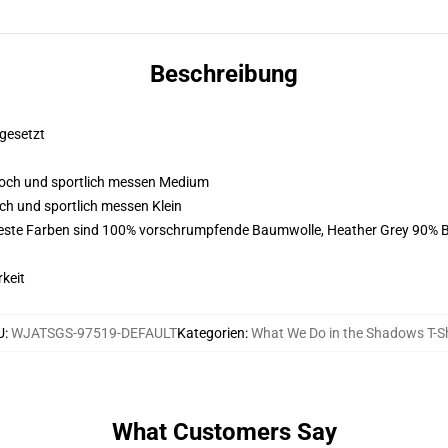
Beschreibung
fgesetzt
 hoch und sportlich messen Medium
och und sportlich messen Klein
 feste Farben sind 100% vorschrumpfende Baumwolle, Heather Grey 90%
keit
U
:
WJATSGS-97519-DEFAULT
Kategorien
:
What We Do in the Shadows T-Sh
What Customers Say