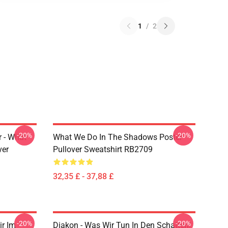
1
/
2
-20%
-20%
r - What
What We Do In The Shadows Poster
ver
Pullover Sweatshirt RB2709
32,35 £ - 37,88 £
-20%
-20%
ir Im
Diakon - Was Wir Tun In Den Schatten|