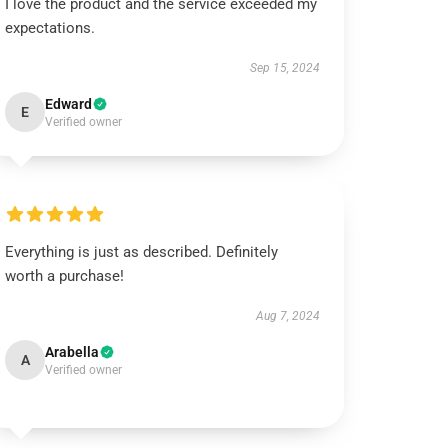
I love the product and the service exceeded my
expectations.
Sep 15, 2024
Edward
E
Verified owner
Everything is just as described. Definitely
worth a purchase!
Aug 7, 2024
Arabella
A
Verified owner