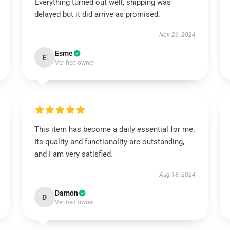
Everything turned out well, shipping was
delayed but it did arrive as promised.
Nov 26, 2024
Esme
E
Verified owner
This item has become a daily essential for me.
Its quality and functionality are outstanding,
and I am very satisfied.
Aug 18, 2024
Damon
D
Verified owner