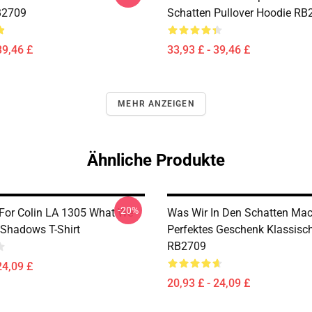
B2709
Schatten Pullover Hoodie RB
39,46 £
33,93 £ - 39,46 £
MEHR ANZEIGEN
Ähnliche Produkte
-20%
' For Colin LA 1305 What We
Was Wir In Den Schatten Ma
 Shadows T-Shirt
Perfektes Geschenk Klassisch
RB2709
24,09 £
20,93 £ - 24,09 £