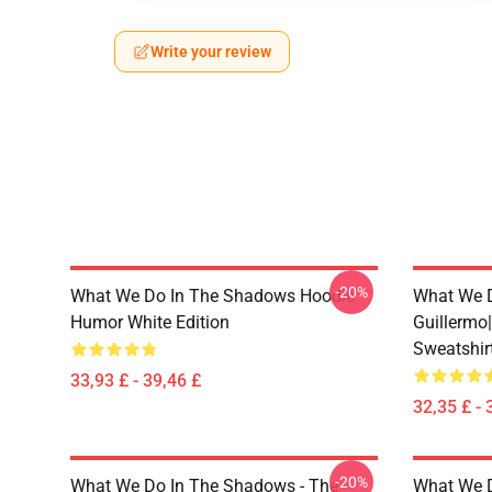
Write your review
-20%
What We Do In The Shadows Hoodie
What We D
Humor White Edition
Guillermo
Sweatshir
33,93 £ - 39,46 £
32,35 £ - 
-20%
What We Do In The Shadows - The
What We D