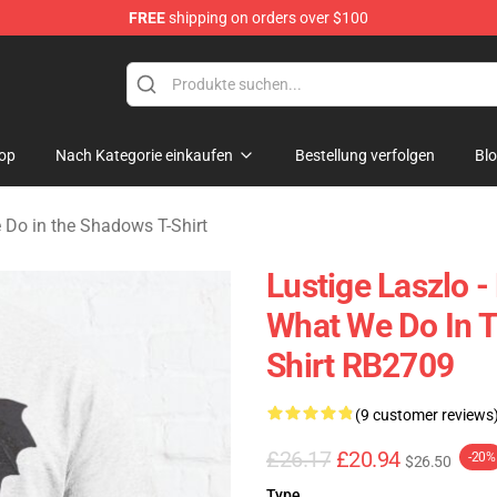
FREE
shipping on orders over $100
Do in the Shadows Merchandise Store
op
Nach Kategorie einkaufen
Bestellung verfolgen
Bl
Do in the Shadows T-Shirt
Lustige Laszlo -
What We Do In T
Shirt RB2709
(9 customer reviews
£26.17
£20.94
-20%
$26.50
Type