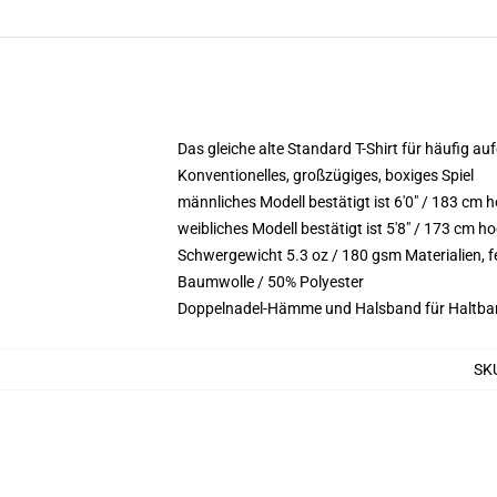
Das gleiche alte Standard T-Shirt für häufig au
Konventionelles, großzügiges, boxiges Spiel
männliches Modell bestätigt ist 6'0" / 183 cm
weibliches Modell bestätigt ist 5'8" / 173 cm h
Schwergewicht 5.3 oz / 180 gsm Materialien,
Baumwolle / 50% Polyester
Doppelnadel-Hämme und Halsband für Haltbar
SK