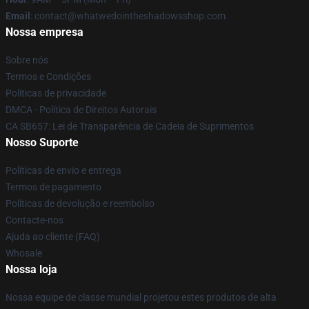
Email
: contact@whatwedointheshadowsshop.com
Nossa empresa
Sobre nós
Termos e Condições
Políticas de privacidade
DMCA - Política de Direitos Autorais
CA SB657: Lei de Transparência de Cadeia de Suprimentos
Nosso Suporte
Políticas de envio e entrega
Termos de pagamento
Políticas de devolução e reembolso
Contacte-nos
Ajuda ao cliente (FAQ)
Whosale
Nossa loja
Nossa equipe de classe mundial projetou estes produtos de alta