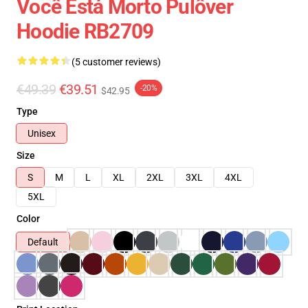
Você Está Morto Pulôver
Hoodie RB2709
(5 customer reviews)
€49.39
€39.51
-20%
$42.95
Type
Unisex
Size
S
M
L
XL
2XL
3XL
4XL
5XL
Color
Default