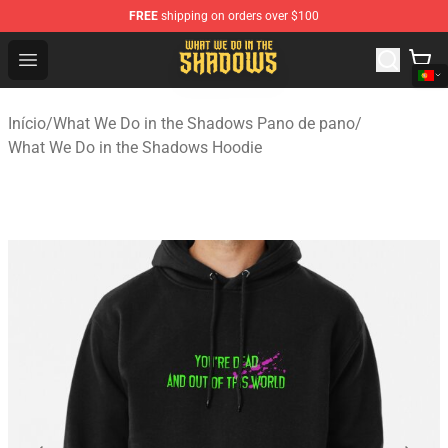
FREE
shipping on orders over $100
What We Do in the Shadows Shop - Official What We Do 
Open menu
Início
/
What We Do in the Shadows Pano de pano
/
What We Do in the Shadows Hoodie