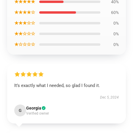
★★★★★
40%
★★★★☆
60%
★★★☆☆
0%
★★☆☆☆
0%
★☆☆☆☆
0%
It’s exactly what I needed, so glad I found it.
Dec 5, 2024
Georgia
G
Verified owner