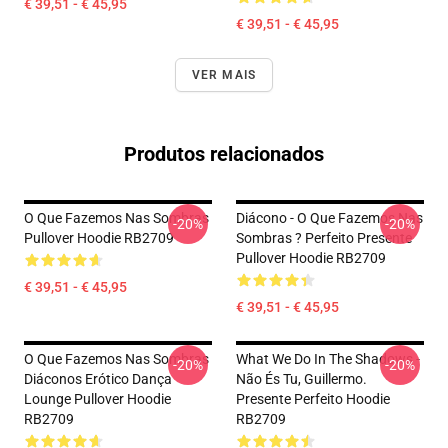
€ 39,51 - € 45,95
€ 39,51 - € 45,95
VER MAIS
Produtos relacionados
O Que Fazemos Nas Sombras
Diácono - O Que Fazemos Nas
-20%
-20%
Pullover Hoodie RB2709
Sombras ? Perfeito Presente
Pullover Hoodie RB2709
€ 39,51 - € 45,95
€ 39,51 - € 45,95
O Que Fazemos Nas Sombras
What We Do In The Shadows -
-20%
-20%
Diáconos Erótico Dança
Não És Tu, Guillermo.
Lounge Pullover Hoodie
Presente Perfeito Hoodie
RB2709
RB2709