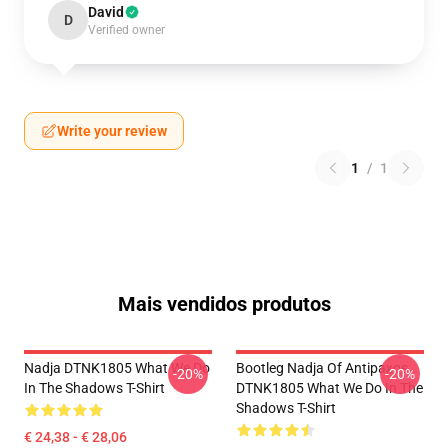
David
D
Verified owner
Write your review
1
/
1
Mais vendidos produtos
Nadja DTNK1805 What We Do
Bootleg Nadja Of Antipaxos
-20%
-20%
In The Shadows T-Shirt
DTNK1805 What We Do In The
Shadows T-Shirt
€ 24,38 - € 28,06