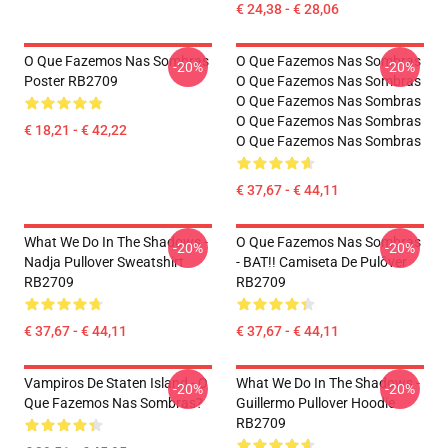
€ 24,38 - € 28,06
O Que Fazemos Nas Sombras
O Que Fazemos Nas Sombras
-20%
-20%
Poster RB2709
O Que Fazemos Nas Sombras
O Que Fazemos Nas Sombras
O Que Fazemos Nas Sombras
€ 18,21 - € 42,22
O Que Fazemos Nas Sombras
€ 37,67 - € 44,11
What We Do In The Shadows -
O Que Fazemos Nas Sombras
-20%
-20%
Nadja Pullover Sweatshirt
- BAT!! Camiseta De Pulôver
RB2709
RB2709
€ 37,67 - € 44,11
€ 37,67 - € 44,11
Vampiros De Staten Island - O
What We Do In The Shadows -
-20%
-20%
Que Fazemos Nas Sombras?
Guillermo Pullover Hoodie
RB2709