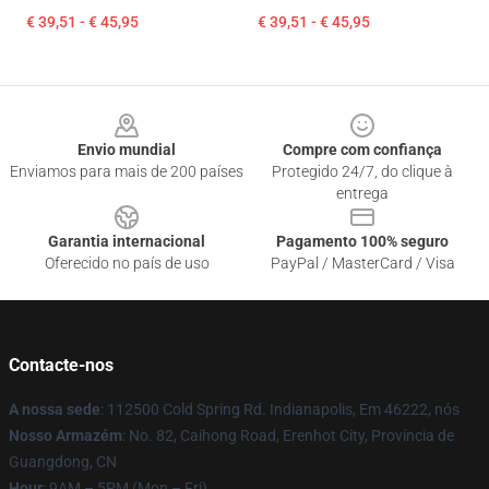
€ 39,51 - € 45,95
€ 39,51 - € 45,95
Footer
Envio mundial
Compre com confiança
Enviamos para mais de 200 países
Protegido 24/7, do clique à
entrega
Garantia internacional
Pagamento 100% seguro
Oferecido no país de uso
PayPal / MasterCard / Visa
Contacte-nos
A nossa sede
: 112500 Cold Spring Rd. Indianapolis, Em 46222, nós
Nosso Armazém
: No. 82, Caihong Road, Erenhot City, Província de
Guangdong, CN
Hour
: 9AM – 5PM (Mon – Fri)