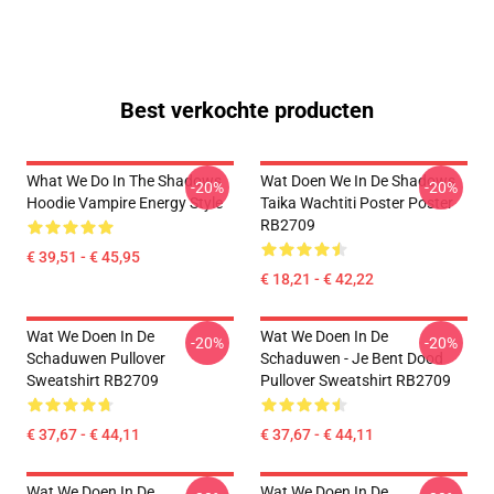
Best verkochte producten
What We Do In The Shadows
Wat Doen We In De Shadows
-20%
-20%
Hoodie Vampire Energy Style
Taika Wachtiti Poster Poster
RB2709
€ 39,51 - € 45,95
€ 18,21 - € 42,22
Wat We Doen In De
Wat We Doen In De
-20%
-20%
Schaduwen Pullover
Schaduwen - Je Bent Dood
Sweatshirt RB2709
Pullover Sweatshirt RB2709
€ 37,67 - € 44,11
€ 37,67 - € 44,11
Wat We Doen In De
Wat We Doen In De