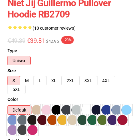
Niet Jij Guillermo Pullover
Hoodie RB2709
(10 customer reviews)
€49.39
€39.51
-20%
$42.95
Type
Unisex
Size
S
M
L
XL
2XL
3XL
4XL
5XL
Color
Default