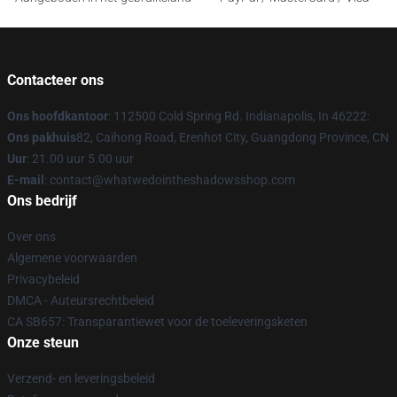
Contacteer ons
Ons hoofdkantoor
: 112500 Cold Spring Rd. Indianapolis, In 46222:
Ons pakhuis
82, Caihong Road, Erenhot City, Guangdong Province, CN
Uur
: 21.00 uur 5.00 uur
E-mail
: contact@whatwedointheshadowsshop.com
Ons bedrijf
Over ons
Algemene voorwaarden
Privacybeleid
DMCA - Auteursrechtbeleid
CA SB657: Transparantiewet voor de toeleveringsketen
Onze steun
Verzend- en leveringsbeleid