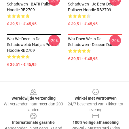
-20%
-20%
Schaduwen - BAT!! Pullover
Schaduwen - Je Bent Dood
Hoodie RB2709
Pullover Hoodie RB2709
€ 39,51 - € 45,95
€ 39,51 - € 45,95
Wat We Doen In De
Wat Doen We In De
-20%
-20%
Schaduwclub Nadjas Pullover
Schaduwen - Deacon Dans
Hoodie RB2709
€ 39,51 - € 45,95
€ 39,51 - € 45,95
Footer
Wereldwijde verzending
Winkel met vertrouwen
Wij verzenden naar meer dan 200
24/7 beschermd van klikken tot
landen
levering
Internationale garantie
100% veilige afhandeling
Aangeboden in het gebruiksland
PayPal / MasterCard / Visa