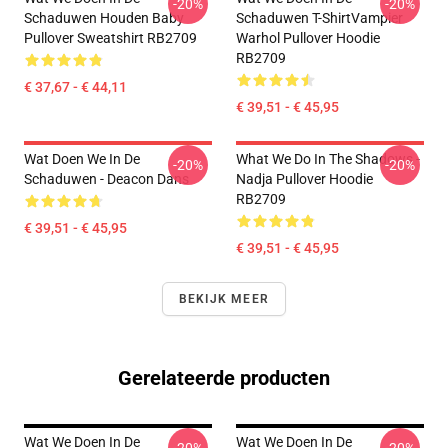
-20%
-20%
Schaduwen Houden Baby
Schaduwen T-ShirtVampier
Pullover Sweatshirt RB2709
Warhol Pullover Hoodie
RB2709
€ 37,67 - € 44,11
€ 39,51 - € 45,95
Wat Doen We In De
What We Do In The Shadows -
-20%
-20%
Schaduwen - Deacon Dans
Nadja Pullover Hoodie
RB2709
€ 39,51 - € 45,95
€ 39,51 - € 45,95
BEKIJK MEER
Gerelateerde producten
Wat We Doen In De
Wat We Doen In De