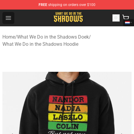
FREE
shipping on orders over $100
What We Do in the Shadows Shop - Official What We Do 
Open menu
Home
/
What We Do in the Shadows Doek
/
What We Do in the Shadows Hoodie