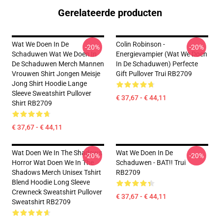
Gerelateerde producten
Wat We Doen In De
Colin Robinson -
-20%
-20%
Schaduwen Wat We Doen In
Energievampier (Wat We Doen
De Schaduwen Merch Mannen
In De Schaduwen) Perfecte
Vrouwen Shirt Jongen Meisje
Gift Pullover Trui RB2709
Jong Shirt Hoodie Lange
Sleeve Sweatshirt Pullover
€ 37,67 - € 44,11
Shirt RB2709
€ 37,67 - € 44,11
Wat Doen We In The Shadows
Wat We Doen In De
-20%
-20%
Horror Wat Doen We In The
Schaduwen - BAT!! Trui
Shadows Merch Unisex Tshirt
RB2709
Blend Hoodie Long Sleeve
Crewneck Sweatshirt Pullover
€ 37,67 - € 44,11
Sweatshirt RB2709