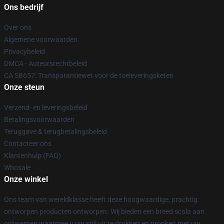
Ons bedrijf
Over ons
Algemene voorwaarden
Privacybeleid
DMCA - Auteursrechtbeleid
CA SB657: Transparantiewet voor de toeleveringsketen
Onze steun
Verzend- en leveringsbeleid
Betalingsvoorwaarden
Teruggave & terugbetalingsbeleid
Contacteer ons
Klantenhulp (FAQ)
Whosale
Onze winkel
Ons team van wereldklasse heeft deze hoogwaardige, prachtig
ontworpen producten ontworpen. Wij bieden een breed scala aan
ontwerpen waarmee u uw stijl uit te drukken en pronken met uw