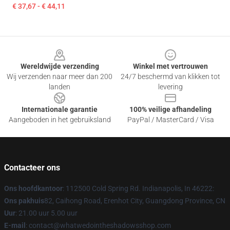
€ 37,67 - € 44,11
Footer
Wereldwijde verzending
Winkel met vertrouwen
Wij verzenden naar meer dan 200
24/7 beschermd van klikken tot
landen
levering
Internationale garantie
100% veilige afhandeling
Aangeboden in het gebruiksland
PayPal / MasterCard / Visa
Contacteer ons
Ons hoofdkantoor
: 112500 Cold Spring Rd. Indianapolis, In 46222:
Ons pakhuis
82, Caihong Road, Erenhot City, Guangdong Province, CN
Uur
: 21.00 uur 5.00 uur
E-mail
: contact@whatwedointheshadowsshop.com