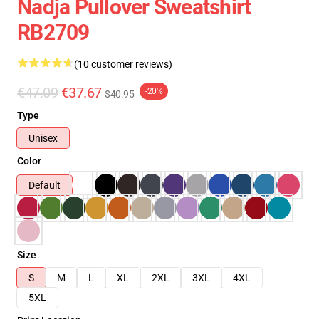
Nadja Pullover Sweatshirt
RB2709
(10 customer reviews)
€47.09
€37.67
-20%
$40.95
Type
Unisex
Color
Default
Size
S
M
L
XL
2XL
3XL
4XL
5XL