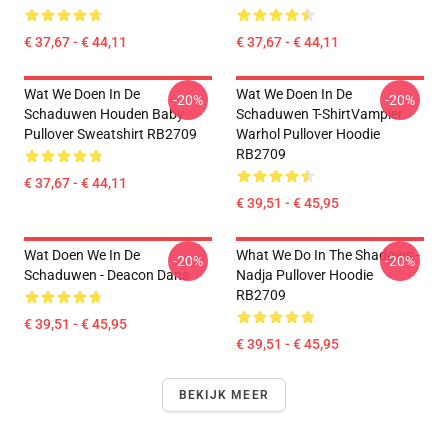
€ 37,67 - € 44,11
€ 37,67 - € 44,11
Wat We Doen In De
Wat We Doen In De
-20%
-20%
Schaduwen Houden Baby
Schaduwen T-ShirtVampier
Pullover Sweatshirt RB2709
Warhol Pullover Hoodie
RB2709
€ 37,67 - € 44,11
€ 39,51 - € 45,95
Wat Doen We In De
What We Do In The Shadows -
-20%
-20%
Schaduwen - Deacon Dans
Nadja Pullover Hoodie
RB2709
€ 39,51 - € 45,95
€ 39,51 - € 45,95
BEKIJK MEER