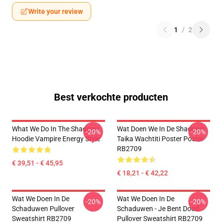
Write your review
1
/
2
Best verkochte producten
What We Do In The Shadows
Wat Doen We In De Shadows
-20%
-20%
Hoodie Vampire Energy Style
Taika Wachtiti Poster Poster
RB2709
€ 39,51 - € 45,95
€ 18,21 - € 42,22
Wat We Doen In De
Wat We Doen In De
-20%
-20%
Schaduwen Pullover
Schaduwen - Je Bent Dood
Sweatshirt RB2709
Pullover Sweatshirt RB2709