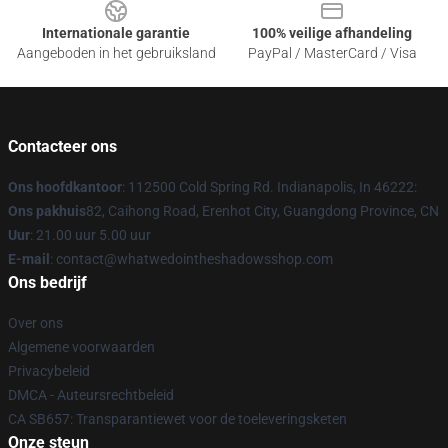
Internationale garantie
100% veilige afhandeling
Aangeboden in het gebruiksland
PayPal / MasterCard / Visa
Contacteer ons
Ons hoofdkantoor
: 112500 Cold Spring Rd. Indianapolis, In 46222:
Ons pakhuis
82, Caihong Road, Erenhot City, Guangdong Province, CN
Uur
: 21.00 uur 5.00 uur
E-mail
: contact@whatwedointheshadowsshop.com
Ons bedrijf
Over ons
Algemene voorwaarden
Privacybeleid
DMCA - Auteursrechtbeleid
CA SB657: Transparantiewet voor de toeleveringsketen
Onze steun