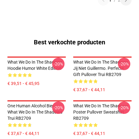
1
/
2
Best verkochte producten
What We Do In The Shadows
What We Do In The Shadows
-20%
-20%
Hoodie Humor White Edition
Jij Niet Guillermo. Perfecte
Gift Pullover Trui RB2709
€ 39,51 - € 45,95
€ 37,67 - € 44,11
One Human Alcohol Bier -
What We Do In The Shadows
-20%
-20%
What We Do In The Shadows
Poster Pullover Sweatshirt
Trui RB2709
RB2709
€ 37,67 - € 44,11
€ 37,67 - € 44,11