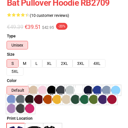
Bat Pullover Hoodie RB2709
(10 customer reviews)
€49.39
€39.51
-20%
$42.95
Type
Unisex
Size
S
M
L
XL
2XL
3XL
4XL
5XL
Color
Default
Print Location