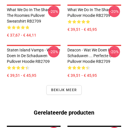
What We Do In The Shadows -
What We Do In The Shadows
-20%
-20%
The Roomies Pullover
Pullover Hoodie RB2709
Sweatshirt RB2709
€ 39,51 - € 45,95
€ 37,67 - € 44,11
Staten Island Vamps - Wat We
Deacon - Wat We Doen In De
-20%
-20%
Doen In De Schaduwen
Schaduwen ... Perfecte Gift
Pullover Hoodie RB2709
Pullover Hoodie RB2709
€ 39,51 - € 45,95
€ 39,51 - € 45,95
BEKIJK MEER
Gerelateerde producten