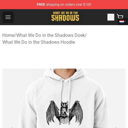
FREE
shipping on orders over $100
What We Do in the Shadows Shop - Official What We Do 
Open menu
Home
/
What We Do in the Shadows Doek
/
What We Do in the Shadows Hoodie