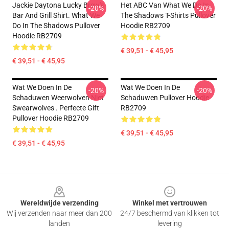
Jackie Daytona Lucky Brew's
Het ABC Van What We Do In
-20%
-20%
Bar And Grill Shirt. What We
The Shadows T-Shirts Pullover
Do In The Shadows Pullover
Hoodie RB2709
Hoodie RB2709
€ 39,51 - € 45,95
€ 39,51 - € 45,95
Wat We Doen In De
Wat We Doen In De
-20%
-20%
Schaduwen Weerwolven Niet
Schaduwen Pullover Hoodie
Swearwolves . Perfecte Gift
RB2709
Pullover Hoodie RB2709
€ 39,51 - € 45,95
€ 39,51 - € 45,95
Footer
Wereldwijde verzending
Winkel met vertrouwen
Wij verzenden naar meer dan 200
24/7 beschermd van klikken tot
landen
levering