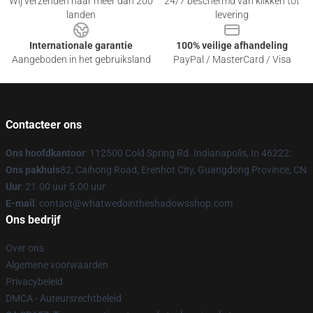
Wij verzenden naar meer dan 200
24/7 beschermd van klikken tot
landen
levering
Internationale garantie
100% veilige afhandeling
Aangeboden in het gebruiksland
PayPal / MasterCard / Visa
Contacteer ons
Ons hoofdkantoor
: 112500 Cold Spring Rd. Indianapolis, In 46222:
Ons pakhuis
82, Caihong Road, Erenhot City, Guangdong Province, CN
Uur
: 21.00 uur 5.00 uur
E-mail
: contact@whatwedointheshadowsshop.com
Ons bedrijf
Over ons
Algemene voorwaarden
Privacybeleid
DMCA - Auteursrechtbeleid