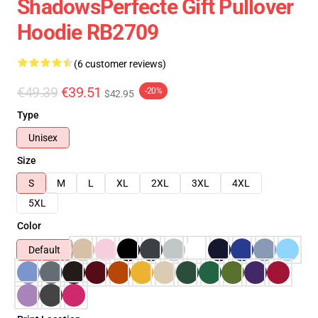
ShadowsPerfecte Gift Pullover
Hoodie RB2709
(6 customer reviews)
€49.39
€39.51
-20%
$42.95
Type
Unisex
Size
S
M
L
XL
2XL
3XL
4XL
5XL
Color
Default