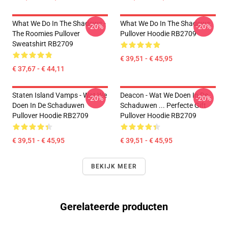
What We Do In The Shadows -
What We Do In The Shadows
-20%
-20%
The Roomies Pullover
Pullover Hoodie RB2709
Sweatshirt RB2709
€ 39,51 - € 45,95
€ 37,67 - € 44,11
Staten Island Vamps - Wat We
Deacon - Wat We Doen In De
-20%
-20%
Doen In De Schaduwen
Schaduwen ... Perfecte Gift
Pullover Hoodie RB2709
Pullover Hoodie RB2709
€ 39,51 - € 45,95
€ 39,51 - € 45,95
BEKIJK MEER
Gerelateerde producten