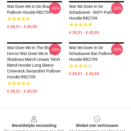
Wat Doen We In De Shadows
Wat We Doen In De
-20%
-20%
Pullover Hoodie RB2709
Schaduwen - BAT!! Pullover
Hoodie RB2709
€ 39,51 - € 45,95
€ 39,51 - € 45,95
Wat Doen We In The Shadows
Wat We Doen In De
-20%
-20%
Horror Wat Doen We In The
Schaduwen Bat Pullover
Shadows Merch Unisex Tshirt
Hoodie RB2709
Blend Hoodie Long Sleeve
Crewneck Sweatshirt Pullover
€ 39,51 - € 45,95
Hoodie RB2709
€ 39,51 - € 45,95
Footer
Wereldwijde verzending
Winkel met vertrouwen