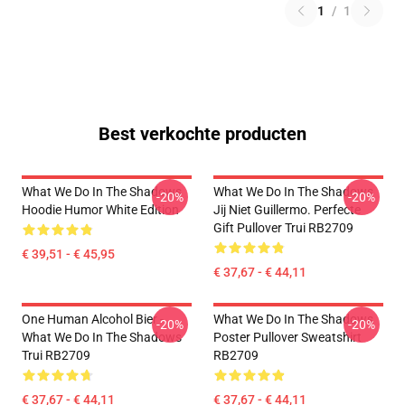
1
/
1
Best verkochte producten
What We Do In The Shadows
What We Do In The Shadows
-20%
-20%
Hoodie Humor White Edition
Jij Niet Guillermo. Perfecte
Gift Pullover Trui RB2709
€ 39,51 - € 45,95
€ 37,67 - € 44,11
One Human Alcohol Bier -
What We Do In The Shadows
-20%
-20%
What We Do In The Shadows
Poster Pullover Sweatshirt
Trui RB2709
RB2709
€ 37,67 - € 44,11
€ 37,67 - € 44,11