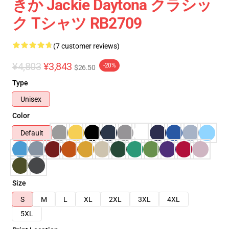
きか Jackie Daytona クラシッ
ク Tシャツ RB2709
(7 customer reviews)
¥4,803
¥3,843
-20%
$26.50
Type
Unisex
Color
Default
Size
S
M
L
XL
2XL
3XL
4XL
5XL