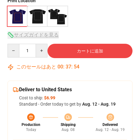
Print Location
サイズガイドを見る
Quantity
カートに追加
このセールはあと
00
:
37
:
53
Deliver to United States
Cost to ship:
$6.99
Standard - Order today to get by
Aug. 12 - Aug. 19
Production
Shipping
Delivered
Today
Aug. 08
Aug. 12 - Aug. 19