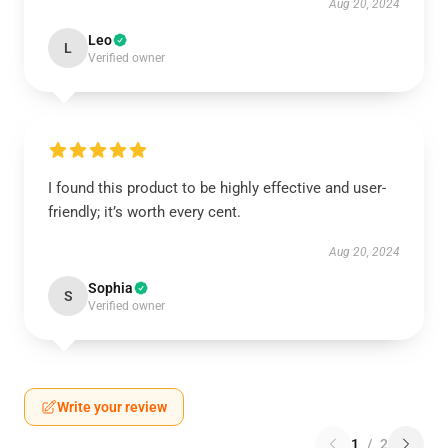
Aug 20, 2024
Leo
L
Verified owner
I found this product to be highly effective and user-
friendly; it’s worth every cent.
Aug 20, 2024
Sophia
S
Verified owner
Write your review
1
/
2