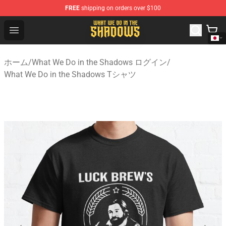
FREE
shipping on orders over $100
What We Do in the Shadows Shop - Official What We Do 
Open menu
ホーム
/
What We Do in the Shadows ログイン
/
What We Do in the Shadows Tシャツ