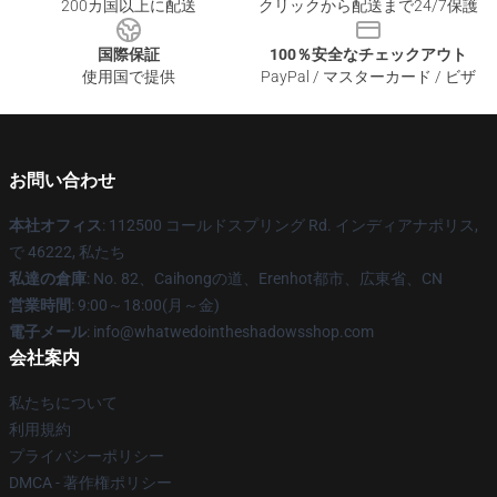
200カ国以上に配送
クリックから配送まで24/7保護
国際保証
100％安全なチェックアウト
使用国で提供
PayPal / マスターカード / ビザ
お問い合わせ
本社オフィス
: 112500 コールドスプリング Rd. インディアナポリス,
で 46222, 私たち
私達の倉庫
: No. 82、Caihongの道、Erenhot都市、広東省、CN
営業時間
: 9:00～18:00(月～金)
電子メール
: info@whatwedointheshadowsshop.com
会社案内
私たちについて
利用規約
プライバシーポリシー
DMCA - 著作権ポリシー