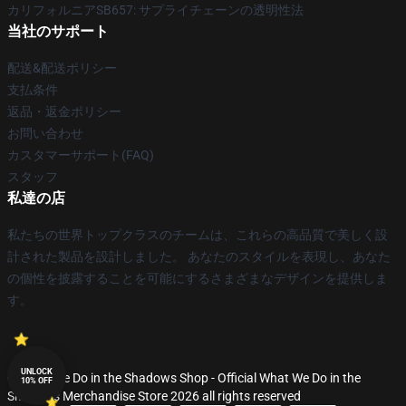
カリフォルニアSB657: サプライチェーンの透明性法
当社のサポート
配送&配送ポリシー
支払条件
返品・返金ポリシー
お問い合わせ
カスタマーサポート(FAQ)
スタッフ
私達の店
私たちの世界トップクラスのチームは、これらの高品質で美しく設
計された製品を設計しました。 あなたのスタイルを表現し、あなた
の個性を披露することを可能にするさまざまなデザインを提供しま
す。
UNLOCK
© What We Do in the Shadows Shop - Official What We Do in the
10% OFF
Shadows Merchandise Store 2026 all rights reserved