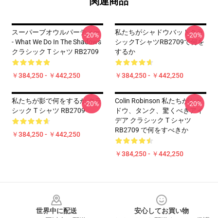
関連商品
スーパーブオウルパーティー
私たちがシャドウバットクラ
-20%
-20%
- What We Do In The Shadows
シックTシャツRB2709で何を
クラシック T シャツ RB2709
するか
￥384,250 - ￥442,250
￥384,250 - ￥442,250
私たちが影で何をするか クラ
Colin Robinson 私たちがシャ
-20%
-20%
シック T シャツ RB2709
ドウ、タンク、驚くべきアイ
デア クラシック T シャツ
RB2709 で何をすべきか
￥384,250 - ￥442,250
￥384,250 - ￥442,250
Footer
世界中に配送
安心してお買い物