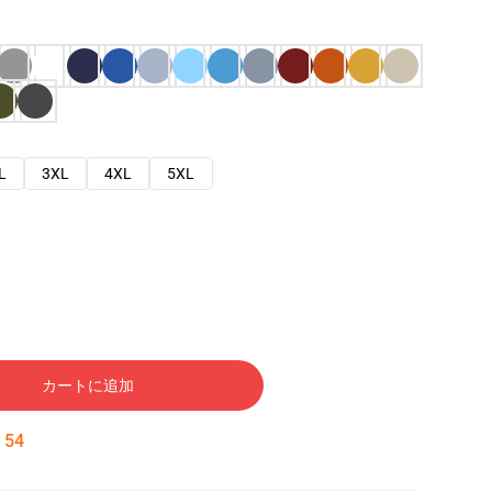
L
3XL
4XL
5XL
カートに追加
:
53