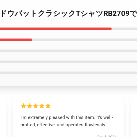
たちがシャドウバットクラシックTシャツRB270
I'm extremely pleased with this item. It’s well-
crafted, effective, and operates flawlessly.