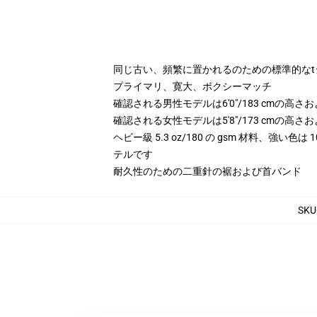
同じ古い、頻繁に置かれるのための標準的なt
プライマリ、寛大、ボクシーマッチ
確認される男性モデルは6'0"/183 cmの高
確認される女性モデルは5'8"/173 cmの
ヘビー級 5.3 oz/180 の gsm 材料、強い色
テルです
耐久性のための二重針の裾および首バンド
SKU