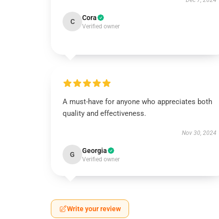
Dec 7, 2024
Cora
C
Verified owner
A must-have for anyone who appreciates both
quality and effectiveness.
Nov 30, 2024
Georgia
G
Verified owner
Write your review