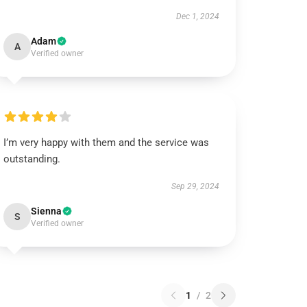
Dec 1, 2024
Adam
A
Verified owner
I’m very happy with them and the service was
outstanding.
Sep 29, 2024
Sienna
S
Verified owner
1
/
2