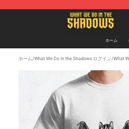
What We Do in the Shadows Shop - Official What We 
ホーム
ホーム
/
What We Do in the Shadows ログイン
/
What W