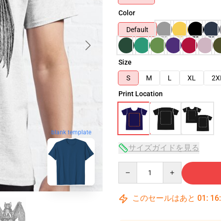
Color
Default
Size
S
M
L
XL
2X
Print Location
blank template
サイズガイドを見る
Quantity
このセールはあと
01
:
16