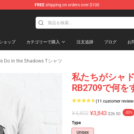
FREE
shipping on orders over $100
Do in the Shadows Merchandise Store
ショップ
カテゴリーで購入
注文追跡
ブログ
お
e Do in the Shadows Tシャツ
私たちがシャド
RB2709で何
(11 customer review
¥4,803
¥3,843
-20%
$26.50
Type
Unisex