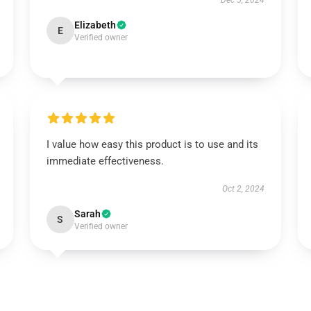
Dec 5, 2024
Elizabeth
E
Verified owner
I value how easy this product is to use and its
immediate effectiveness.
Oct 2, 2024
Sarah
S
Verified owner