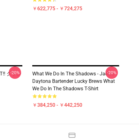
￥622,775 - ￥724,275
-20%
-20%
!! クラシ
What We Do In The Shadows - Jackie
Daytona Bartender Lucky Brews What
We Do In The Shadows T-Shirt
￥384,250 - ￥442,250