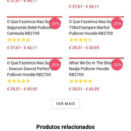
€ 37,67 - € 44,11
€ 37,67 - € 44,11
O Que Fazemos Nas Sombras
O Que Fazemos Nas Sombras
-20%
-20%
Segurando Bebê Pullover
T-ShirtVampire Warhol
Camisola RB2709
Pullover Hoodie RB2709
€ 37,67 - € 44,11
€ 39,51 - € 45,95
O Que Fazemos Nas Sombras
What We Do In The Shadows -
-20%
-20%
- Deacon Dance| Perfect Gift
Nadja Pullover Hoodie
Pullover Hoodie RB2709
RB2709
€ 39,51 - € 45,95
€ 39,51 - € 45,95
VER MAIS
Produtos relacionados