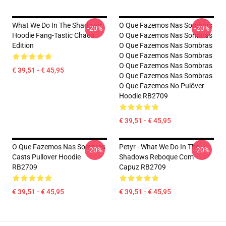
What We Do In The Shadows
O Que Fazemos Nas Sombras
-20%
-20%
Hoodie Fang-Tastic Chaos
O Que Fazemos Nas Sombras
Edition
O Que Fazemos Nas Sombras
O Que Fazemos Nas Sombras
O Que Fazemos Nas Sombras
€ 39,51 - € 45,95
O Que Fazemos Nas Sombras
O Que Fazemos No Pulôver
Hoodie RB2709
€ 39,51 - € 45,95
O Que Fazemos Nas Sombras
Petyr - What We Do In The
-20%
-20%
Casts Pullover Hoodie
Shadows Reboque Com
RB2709
Capuz RB2709
€ 39,51 - € 45,95
€ 39,51 - € 45,95