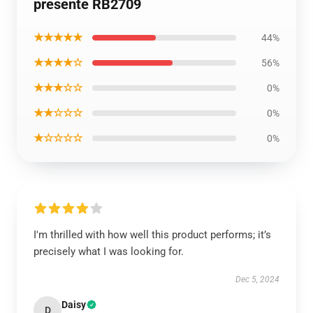
presente RB2709
★★★★★
44%
★★★★☆
56%
★★★☆☆
0%
★★☆☆☆
0%
★☆☆☆☆
0%
I'm thrilled with how well this product performs; it’s
precisely what I was looking for.
Dec 5, 2024
Daisy
D