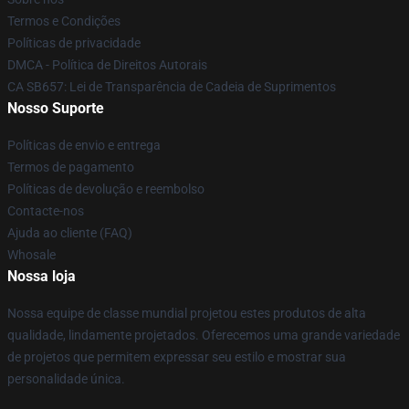
Termos e Condições
Políticas de privacidade
DMCA - Política de Direitos Autorais
CA SB657: Lei de Transparência de Cadeia de Suprimentos
Nosso Suporte
Políticas de envio e entrega
Termos de pagamento
Políticas de devolução e reembolso
Contacte-nos
Ajuda ao cliente (FAQ)
Whosale
Nossa loja
Nossa equipe de classe mundial projetou estes produtos de alta
qualidade, lindamente projetados. Oferecemos uma grande variedade
de projetos que permitem expressar seu estilo e mostrar sua
personalidade única.