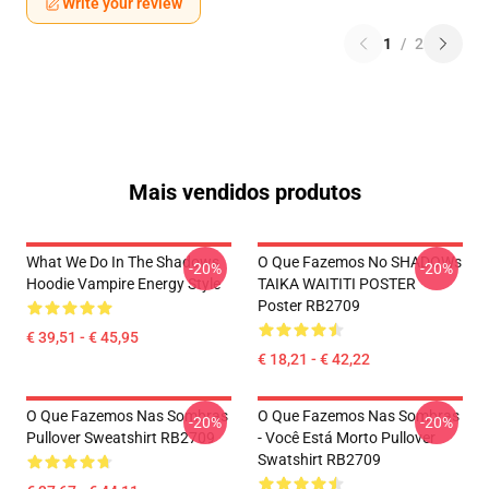
Write your review
1
/
2
Mais vendidos produtos
What We Do In The Shadows
O Que Fazemos No SHADOWs
-20%
-20%
Hoodie Vampire Energy Style
TAIKA WAITITI POSTER
Poster RB2709
€ 39,51 - € 45,95
€ 18,21 - € 42,22
O Que Fazemos Nas Sombras
O Que Fazemos Nas Sombras
-20%
-20%
Pullover Sweatshirt RB2709
- Você Está Morto Pullover
Swatshirt RB2709