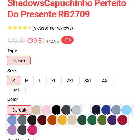
ShadowsCapuchinho Perfeito
Do Presente RB2709
(9 customer reviews)
€49.39
€39.51
-20%
$42.95
Type
Unisex
Size
S
M
L
XL
2XL
3XL
4XL
5XL
Color
Default