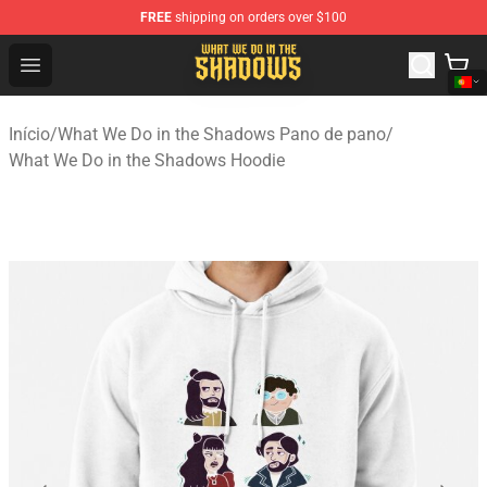
FREE
shipping on orders over $100
What We Do in the Shadows Shop - Official What We Do 
Open menu
Início
/
What We Do in the Shadows Pano de pano
/
What We Do in the Shadows Hoodie