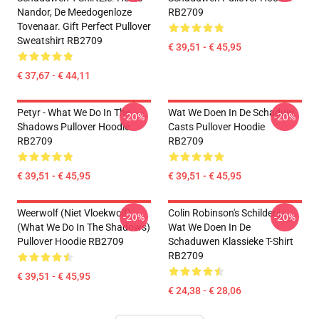
Nandor, De Meedogenloze
RB2709
Tovenaar. Gift Perfect Pullover
Sweatshirt RB2709
€ 39,51 - € 45,95
€ 37,67 - € 44,11
Petyr - What We Do In The
Wat We Doen In De Schaduw
-20%
-20%
Shadows Pullover Hoodie
Casts Pullover Hoodie
RB2709
RB2709
€ 39,51 - € 45,95
€ 39,51 - € 45,95
Weerwolf (niet Vloekwolf)
Colin Robinson's Schilderij -
-20%
-20%
(What We Do In The Shadows)
Wat We Doen In De
Pullover Hoodie RB2709
Schaduwen Klassieke T-Shirt
RB2709
€ 39,51 - € 45,95
€ 24,38 - € 28,06