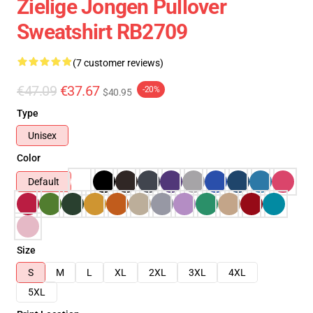
Zielige Jongen Pullover
Sweatshirt RB2709
(7 customer reviews)
€47.09
€37.67
-20%
$40.95
Type
Unisex
Color
Default
Size
S
M
L
XL
2XL
3XL
4XL
5XL