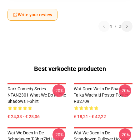
Write your review
1
/
2
Best verkochte producten
Dark Comedy Series
Wat Doen We In De Shadows
-20%
-20%
NTAN2301 What We Do In The
Taika Wachtiti Poster Poster
Shadows T-Shirt
RB2709
€ 24,38 - € 28,06
€ 18,21 - € 42,22
Wat We Doen In De
Wat We Doen In De
-20%
-20%
Schaduwen T-ShirtZie! Het Is
Schaduwen Pullover Hoodie