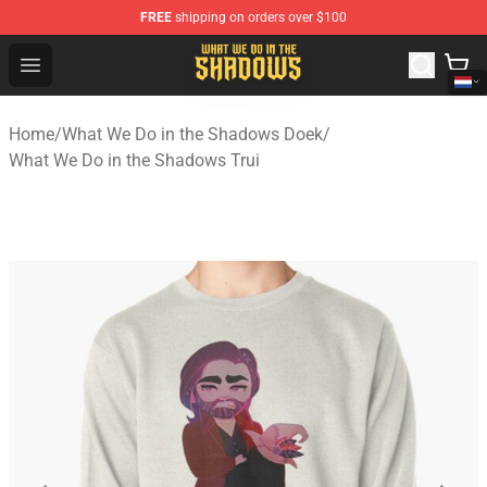
FREE
shipping on orders over $100
What We Do in the Shadows Shop - Official What We Do 
Open menu
Home
/
What We Do in the Shadows Doek
/
What We Do in the Shadows Trui