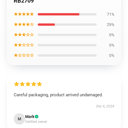
RB2709
★★★★★
71%
★★★★☆
29%
★★★☆☆
0%
★★☆☆☆
0%
★☆☆☆☆
0%
Careful packaging, product arrived undamaged.
Dec 6, 2024
Mark
M
Verified owner