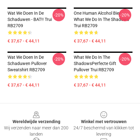
Wat We Doen In De
One Human Alcohol Bier -
-20%
-20%
Schaduwen - BAT!! Trui
What We Do In The Shadows
RB2709
Trui RB2709
€ 37,67 - € 44,11
€ 37,67 - € 44,11
Wat We Doen In De
What We Do In The
-20%
-20%
Schaduwen Pullover
ShadowsPerfecte Gift
Sweatshirt RB2709
Pullover Trui RB2709
€ 37,67 - € 44,11
€ 37,67 - € 44,11
Footer
Wereldwijde verzending
Winkel met vertrouwen
Wij verzenden naar meer dan 200
24/7 beschermd van klikken tot
landen
levering