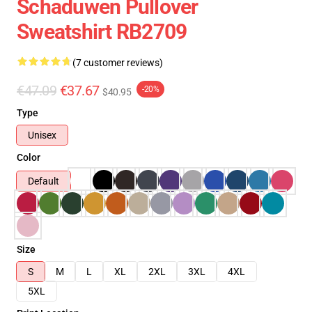
Schaduwen Pullover
Sweatshirt RB2709
(7 customer reviews)
€47.09
€37.67
-20%
$40.95
Type
Unisex
Color
Default
Size
S
M
L
XL
2XL
3XL
4XL
5XL