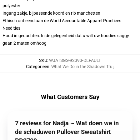
polyester
Ingang zakje, bijpassende koord en rib manchetten
Ethisch ontleend aan de World Accountable Apparel Practices
Needities
Houd in gedachten: In de gelegenheid dat u wilt uw hoodies saggy
gaan 2 maten omhoog
SKU
:
WJATSGS-92393-DEFAULT
Categorieën
:
What We Do in the Shadows Trui
,
What Customers Say
7 reviews for Nadja ~ Wat doen we in
de schaduwen Pullover Sweatshirt