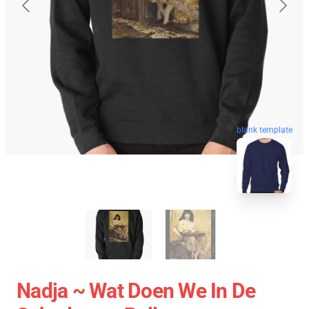
blank template
Nadja ~ Wat Doen We In De