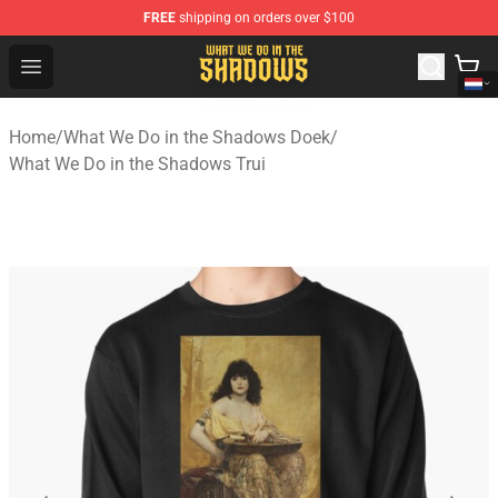
FREE
shipping on orders over $100
What We Do in the Shadows Shop - Official What We Do 
Open menu
Home
/
What We Do in the Shadows Doek
/
What We Do in the Shadows Trui