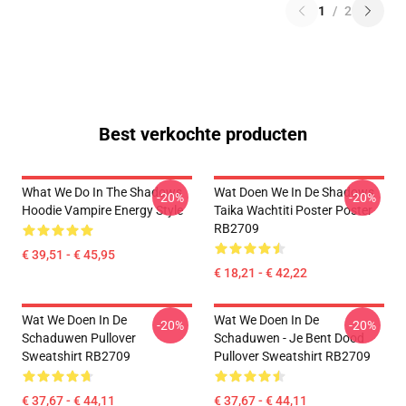
1
/
2
Best verkochte producten
What We Do In The Shadows
Wat Doen We In De Shadows
-20%
-20%
Hoodie Vampire Energy Style
Taika Wachtiti Poster Poster
RB2709
€ 39,51 - € 45,95
€ 18,21 - € 42,22
Wat We Doen In De
Wat We Doen In De
-20%
-20%
Schaduwen Pullover
Schaduwen - Je Bent Dood
Sweatshirt RB2709
Pullover Sweatshirt RB2709
€ 37,67 - € 44,11
€ 37,67 - € 44,11