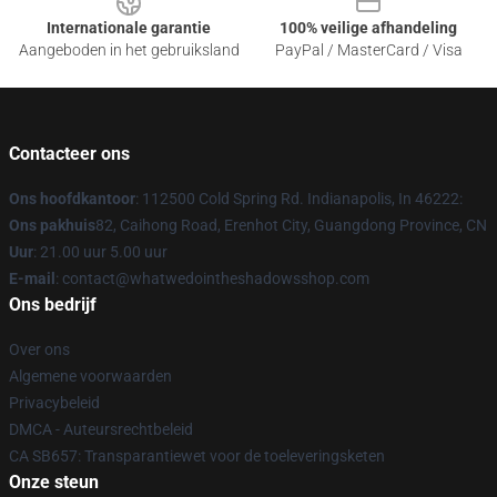
Internationale garantie
100% veilige afhandeling
Aangeboden in het gebruiksland
PayPal / MasterCard / Visa
Contacteer ons
Ons hoofdkantoor
: 112500 Cold Spring Rd. Indianapolis, In 46222:
Ons pakhuis
82, Caihong Road, Erenhot City, Guangdong Province, CN
Uur
: 21.00 uur 5.00 uur
E-mail
: contact@whatwedointheshadowsshop.com
Ons bedrijf
Over ons
Algemene voorwaarden
Privacybeleid
DMCA - Auteursrechtbeleid
CA SB657: Transparantiewet voor de toeleveringsketen
Onze steun