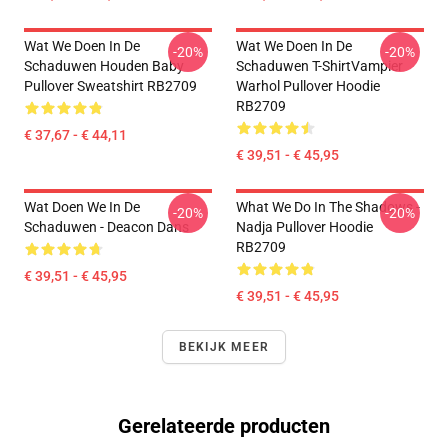
Wat We Doen In De
Wat We Doen In De
-20%
-20%
Schaduwen Houden Baby
Schaduwen T-ShirtVampier
Pullover Sweatshirt RB2709
Warhol Pullover Hoodie
RB2709
€ 37,67 - € 44,11
€ 39,51 - € 45,95
Wat Doen We In De
What We Do In The Shadows -
-20%
-20%
Schaduwen - Deacon Dans
Nadja Pullover Hoodie
RB2709
€ 39,51 - € 45,95
€ 39,51 - € 45,95
BEKIJK MEER
Gerelateerde producten