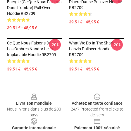
Énergie (Ce Que Nous Faisons
Diacre Danse Pullover Hoodie
Dans L'ombre) Pull-Over
RB2709
Hoodie RB2709
39,51 € - 45,95 €
39,51 € - 45,95 €
Ce Que Nous Faisons Dans
What We Do In The Shadows -
-20%
-20%
Les Ombres Nandor Le Pull
Laszlo Pullover Hoodie
Implacable Hoodie RB2709
RB2709
39,51 € - 45,95 €
39,51 € - 45,95 €
Footer
Livraison mondiale
Achetez en toute confiance
Nous livrons dans plus de 200
24/7 Protected from clicks to
pays
delivery
Garantie internationale
Paiement 100% sécurisé