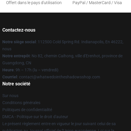
Offert dans le pays d'utilisation
PayPal / MasterCard / Visa
Contactez-nous
Notre siège social
: 112500 Cold Spring Rd. Indianapolis, En 46222,
nous
Notre entrepôt
: No 82, chemin Caihong, ville d'Erenhot, province de
Guangdong, CN
Heure
: 9h – 17h (lu – vendredi)
Courriel
: contact@whatwedointheshadowsshop.com
Notre société
Sur nous
Conditions générales
Politiques de confidentialité
DMCA - Politique sur le droit d'auteur
Le présent règlement entre en vigueur le jour suivant celui de sa
publication au Journal officiel de l'Union européenne. Loi sur la