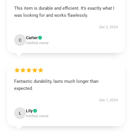
This item is durable and efficient. It’s exactly what I
was looking for and works flawlessly.
Dec 2, 2024
Carter
C
Verified owner
Fantastic durability, lasts much longer than
expected.
Dec 1, 2024
Lily
L
Verified owner