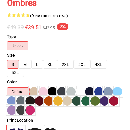
Ombres
(9 customer reviews)
€49.39
€39.51
-20%
$42.95
Type
Unisex
Size
S
M
L
XL
2XL
3XL
4XL
5XL
Color
Default
Print Location