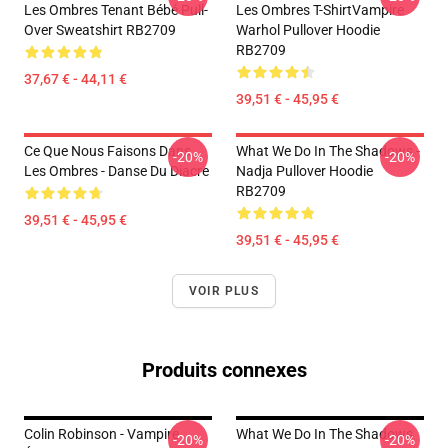
Les Ombres Tenant Bébé Pull-
Les Ombres T-ShirtVampire
Over Sweatshirt RB2709
Warhol Pullover Hoodie
RB2709
37,67 € - 44,11 €
39,51 € - 45,95 €
Ce Que Nous Faisons Dans
What We Do In The Shadows -
-20%
-20%
Les Ombres - Danse Du Diacre
Nadja Pullover Hoodie
RB2709
39,51 € - 45,95 €
39,51 € - 45,95 €
VOIR PLUS
Produits connexes
Colin Robinson - Vampire
What We Do In The Shadows
-20%
-20%