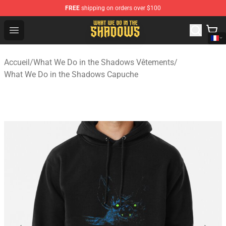
FREE
shipping on orders over $100
What We Do in the Shadows Shop - Official What We Do 
Open menu
Accueil
/
What We Do in the Shadows Vêtements
/
What We Do in the Shadows Capuche