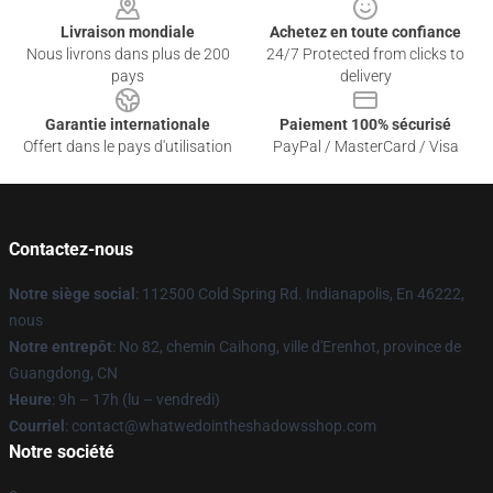
Livraison mondiale
Achetez en toute confiance
Nous livrons dans plus de 200
24/7 Protected from clicks to
pays
delivery
Garantie internationale
Paiement 100% sécurisé
Offert dans le pays d'utilisation
PayPal / MasterCard / Visa
Contactez-nous
Notre siège social
: 112500 Cold Spring Rd. Indianapolis, En 46222,
nous
Notre entrepôt
: No 82, chemin Caihong, ville d'Erenhot, province de
Guangdong, CN
Heure
: 9h – 17h (lu – vendredi)
Courriel
: contact@whatwedointheshadowsshop.com
Notre société