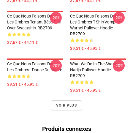
37,67 € - 44,11 €
37,67 € - 44,11 €
Ce Que Nous Faisons Dans
Ce Que Nous Faisons Dans
-20%
-20%
Les Ombres Tenant Bébé Pull-
Les Ombres T-ShirtVampire
Over Sweatshirt RB2709
Warhol Pullover Hoodie
RB2709
37,67 € - 44,11 €
39,51 € - 45,95 €
Ce Que Nous Faisons Dans
What We Do In The Shadows -
-20%
-20%
Les Ombres - Danse Du Diacre
Nadja Pullover Hoodie
RB2709
39,51 € - 45,95 €
39,51 € - 45,95 €
VOIR PLUS
Produits connexes