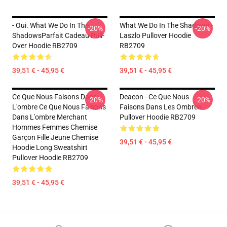
- Oui. What We Do In The
What We Do In The Shadows -
-20%
-20%
ShadowsParfait Cadeau Pull-
Laszlo Pullover Hoodie
Over Hoodie RB2709
RB2709
39,51 € - 45,95 €
39,51 € - 45,95 €
Ce Que Nous Faisons Dans
Deacon - Ce Que Nous
-20%
-20%
L'ombre Ce Que Nous Faisons
Faisons Dans Les Ombres
Dans L'ombre Merchant
Pullover Hoodie RB2709
Hommes Femmes Chemise
Garçon Fille Jeune Chemise
39,51 € - 45,95 €
Hoodie Long Sweatshirt
Pullover Hoodie RB2709
39,51 € - 45,95 €
Footer