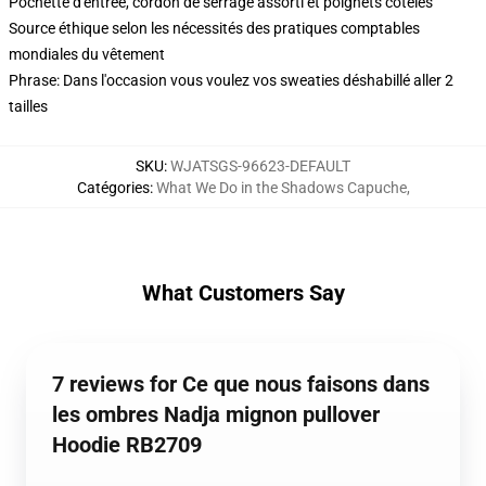
Pochette d'entrée, cordon de serrage assorti et poignets côtelés
Source éthique selon les nécessités des pratiques comptables
mondiales du vêtement
Phrase: Dans l'occasion vous voulez vos sweaties déshabillé aller 2
tailles
SKU
:
WJATSGS-96623-DEFAULT
Catégories
:
What We Do in the Shadows Capuche
,
What Customers Say
7 reviews for Ce que nous faisons dans
les ombres Nadja mignon pullover
Hoodie RB2709