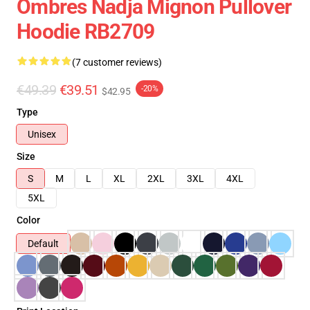
Ombres Nadja Mignon Pullover
Hoodie RB2709
(7 customer reviews)
€49.39
€39.51
-20%
$42.95
Type
Unisex
Size
S
M
L
XL
2XL
3XL
4XL
5XL
Color
Default