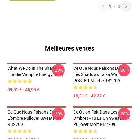
1
/
2
Meilleures ventes
What We Do In The Shadows
Ce Que Nous Faisons Dans
-20%
-20%
Hoodie Vampire Energy Style
Les Shadows Taika Waititi
POSTER Affiche RB2709
39,51 € - 45,95 €
18,21 € - 42,22 €
Ce Que Nous Faisons Dans
Ce Qu'on Fait Dans Les
-20%
-20%
L'ombre Pullover Sweatshirt
Ombres - Tu Es Un Sweatshirt
RB2709
Pullover Mort RB2709