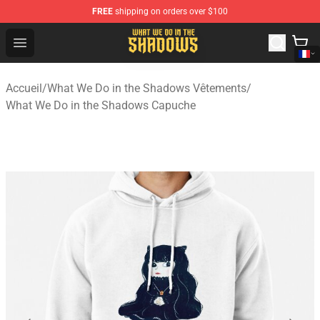
FREE
shipping on orders over $100
What We Do in the Shadows Shop - Official What We Do 
Open menu
Accueil
/
What We Do in the Shadows Vêtements
/
What We Do in the Shadows Capuche