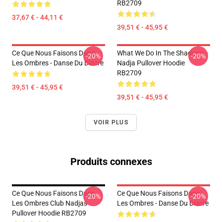
RB2709
37,67 € - 44,11 €
39,51 € - 45,95 €
Ce Que Nous Faisons Dans
What We Do In The Shadows -
-20%
-20%
Les Ombres - Danse Du Diacre
Nadja Pullover Hoodie
RB2709
39,51 € - 45,95 €
39,51 € - 45,95 €
VOIR PLUS
Produits connexes
Ce Que Nous Faisons Dans
Ce Que Nous Faisons Dans
-20%
-20%
Les Ombres Club Nadjas
Les Ombres - Danse Du Diacre
Pullover Hoodie RB2709