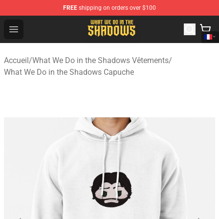
FREE
shipping on orders over $100
What We Do in the Shadows Shop - Official What We Do 
Open menu
Accueil
/
What We Do in the Shadows Vêtements
/
What We Do in the Shadows Capuche