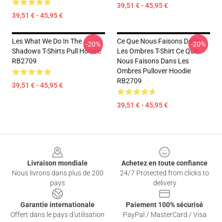
39,51 € - 45,95 €
39,51 € - 45,95 €
Les What We Do In The
Ce Que Nous Faisons Dans
-20%
-20%
Shadows T-Shirts Pull Hoodie
Les Ombres T-Shirt Ce Que
RB2709
Nous Faisons Dans Les
Ombres Pullover Hoodie
RB2709
39,51 € - 45,95 €
39,51 € - 45,95 €
Footer
Livraison mondiale
Achetez en toute confiance
Nous livrons dans plus de 200
24/7 Protected from clicks to
pays
delivery
Garantie internationale
Paiement 100% sécurisé
Offert dans le pays d'utilisation
PayPal / MasterCard / Visa