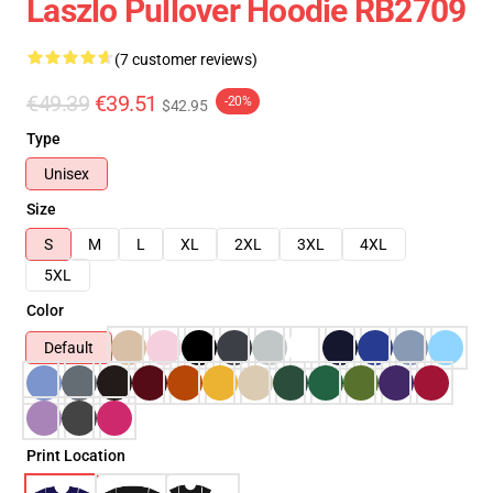
Laszlo Pullover Hoodie RB2709
(7 customer reviews)
€49.39
€39.51
-20%
$42.95
Type
Unisex
Size
S
M
L
XL
2XL
3XL
4XL
5XL
Color
Default
Print Location