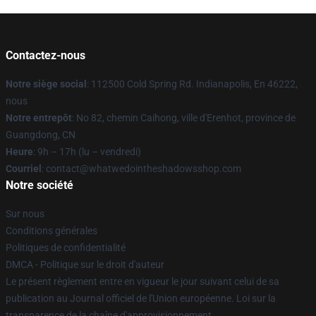
Contactez-nous
Notre siège social
: 112500 Cold Spring Rd. Indianapolis, En 46222,
nous
Notre entrepôt
: No 82, chemin Caihong, ville d'Erenhot, province de
Guangdong, CN
Heure
: 9h – 17h (lu – vendredi)
Courriel
: contact@whatwedointheshadowsshop.com
Notre société
Sur nous
Conditions générales
Politiques de confidentialité
DMCA - Politique sur le droit d'auteur
Le présent règlement entre en vigueur le jour suivant celui de sa
publication au Journal officiel de l'Union européenne. Loi sur la
transparence de la chaîne d'approvisionnement