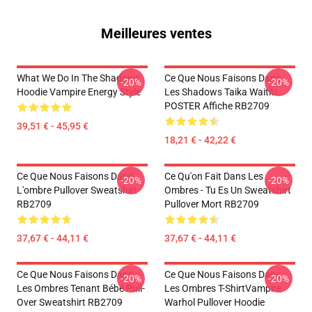
Meilleures ventes
What We Do In The Shadows
Ce Que Nous Faisons Dans
-20%
-20%
Hoodie Vampire Energy Style
Les Shadows Taika Waititi
POSTER Affiche RB2709
39,51 € - 45,95 €
18,21 € - 42,22 €
Ce Que Nous Faisons Dans
Ce Qu'on Fait Dans Les
-20%
-20%
L'ombre Pullover Sweatshirt
Ombres - Tu Es Un Sweatshirt
RB2709
Pullover Mort RB2709
37,67 € - 44,11 €
37,67 € - 44,11 €
Ce Que Nous Faisons Dans
Ce Que Nous Faisons Dans
-20%
-20%
Les Ombres Tenant Bébé Pull-
Les Ombres T-ShirtVampire
Over Sweatshirt RB2709
Warhol Pullover Hoodie