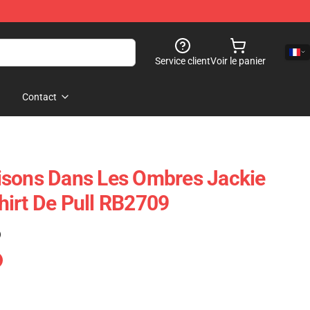
Service client
Voir le panier
Contact
isons Dans Les Ombres Jackie
irt De Pull RB2709
)