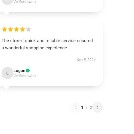
Verified owner
The store's quick and reliable service ensured
a wonderful shopping experience.
Sep 5, 2024
Logan
L
Verified owner
1
/
2