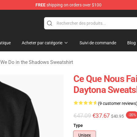
FREE
shipping on orders over $100
Do in the Shadows Merchandise Store
tique
Acheter par catégorie
Suivi de commande
Blog
We Do in the Shadows Sweatshirt
Ce Que Nous Fa
Daytona Sweatsh
(9 customer reviews
€47.09
€37.67
-20%
$40.95
Type
Unisex