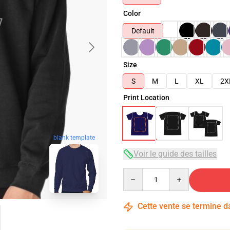
Color
Default
Size
S
M
L
XL
2X
Print Location
blank template
Voir le guide des tailles
Quantity
Cette vente se termine 