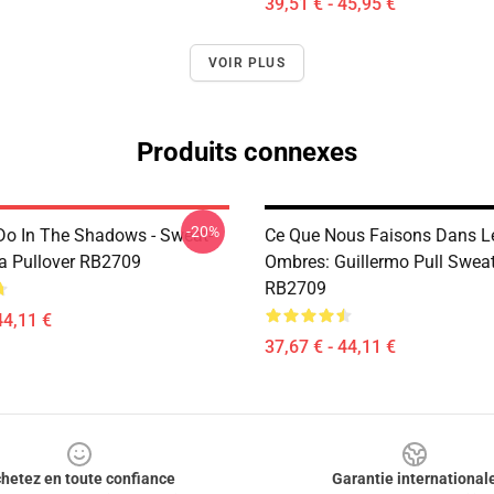
39,51 € - 45,95 €
VOIR PLUS
Produits connexes
-20%
o In The Shadows - Sweat-
Ce Que Nous Faisons Dans L
ja Pullover RB2709
Ombres: Guillermo Pull Sweat
RB2709
44,11 €
37,67 € - 44,11 €
hetez en toute confiance
Garantie international