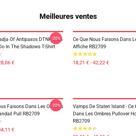
Meilleures ventes
-20%
adja Of Antipaxos DTNK1805
Ce Que Nous Faisons Dans L
o In The Shadows T-Shirt
Affiche RB2709
28,06 €
18,21 € - 42,22 €
-20%
us Faisons Dans Les Ombres
Vamps De Staten Island - Ce 
handail Pull RB2709
Dans Les Ombres Pullover H
RB2709
44,11 €