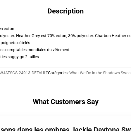
Description
en coton
olyester. Heather Grey est 70% coton, 30% polyester. Charbon Heather e
 poignets côtelés
iques comptables mondiales du vêtement
ies saggy go 2 tailles
WJATSGS-24913-DEFAULT
Catégories
:
What We Do in the Shadows Sweat
What Customers Say
aisons dans les ombres Jackie Daytona Sw