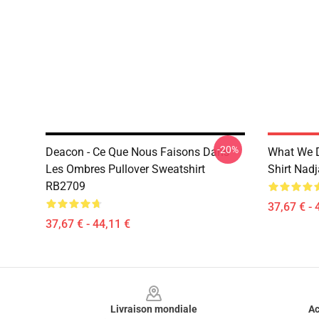
-20%
Deacon - Ce Que Nous Faisons Dans
What We D
Les Ombres Pullover Sweatshirt
Shirt Nad
RB2709
37,67 € - 
37,67 € - 44,11 €
Footer
Livraison mondiale
Ac