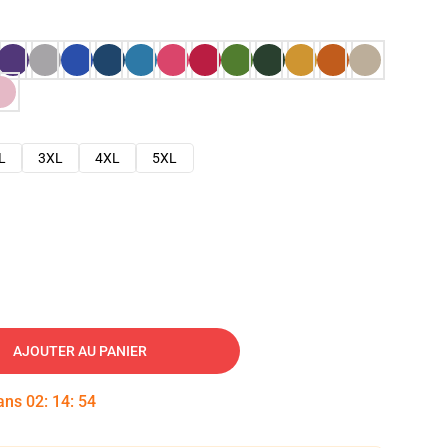
L
3XL
4XL
5XL
AJOUTER AU PANIER
dans
02
:
14
:
53