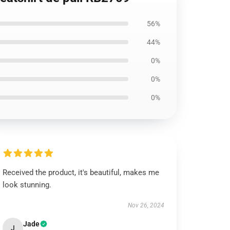
56%
44%
0%
0%
0%
Received the product, it's beautiful, makes me
look stunning.
Nov 26, 2024
Jade
J