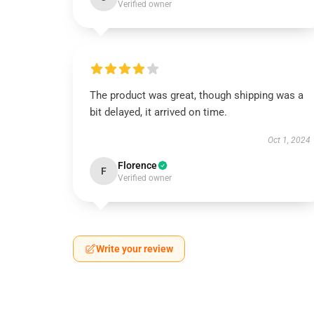
Verified owner
The product was great, though shipping was a
bit delayed, it arrived on time.
Oct 1, 2024
Florence
F
Verified owner
Write your review