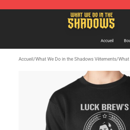
What We Do in the Shadows Shop - Official What We 
Accueil
Bou
Accueil
/
What We Do in the Shadows Vêtements
/
What 