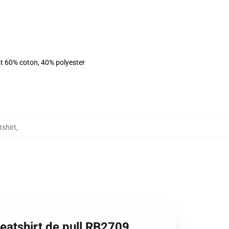
st 60% coton, 40% polyester
shirt
,
eatshirt de pull RB2709