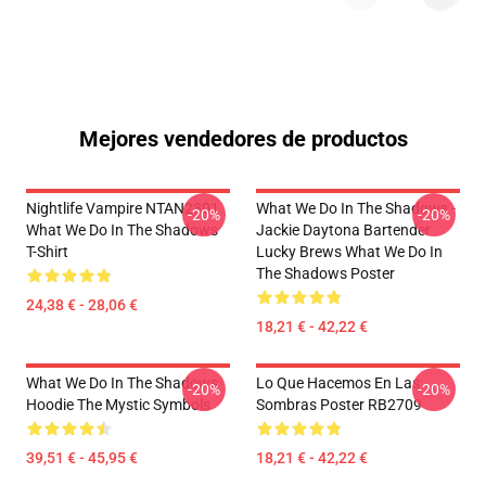
Mejores vendedores de productos
Nightlife Vampire NTAN2301
What We Do In The Shadows -
-20%
-20%
What We Do In The Shadows
Jackie Daytona Bartender
T-Shirt
Lucky Brews What We Do In
The Shadows Poster
24,38 € - 28,06 €
18,21 € - 42,22 €
What We Do In The Shadows
Lo Que Hacemos En Las
-20%
-20%
Hoodie The Mystic Symbols
Sombras Poster RB2709
39,51 € - 45,95 €
18,21 € - 42,22 €