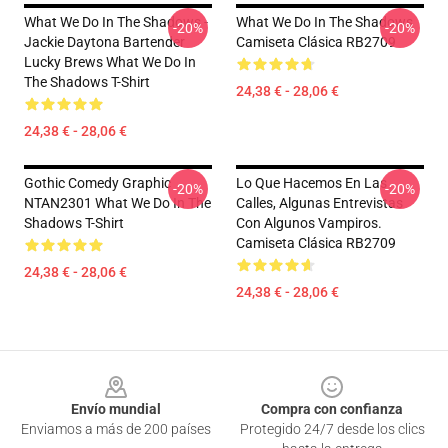
What We Do In The Shadows -
What We Do In The Shadows
-20%
-20%
Jackie Daytona Bartender
Camiseta Clásica RB2709
Lucky Brews What We Do In
The Shadows T-Shirt
24,38 € - 28,06 €
24,38 € - 28,06 €
Gothic Comedy Graphic
Lo Que Hacemos En Las
-20%
-20%
NTAN2301 What We Do In The
Calles, Algunas Entrevistas
Shadows T-Shirt
Con Algunos Vampiros.
Camiseta Clásica RB2709
24,38 € - 28,06 €
24,38 € - 28,06 €
Footer
Envío mundial
Compra con confianza
Enviamos a más de 200 países
Protegido 24/7 desde los clics