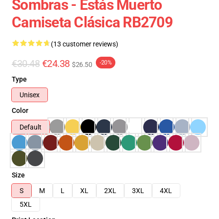
Sombras - Estás Muerto
Camiseta Clásica RB2709
(13 customer reviews)
€30.48
€24.38
-20%
$26.50
Type
Unisex
Color
Default
Size
S
M
L
XL
2XL
3XL
4XL
5XL