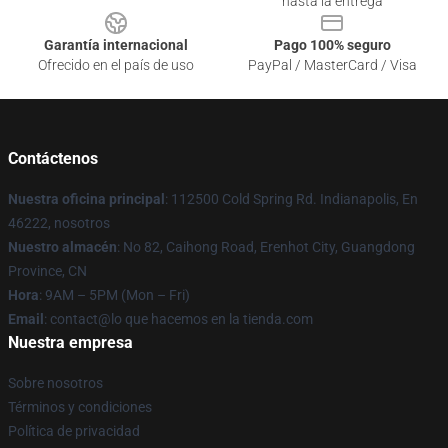
hasta la entrega
Garantía internacional
Pago 100% seguro
Ofrecido en el país de uso
PayPal / MasterCard / Visa
Contáctenos
Nuestra oficina principal
: 112500 Cold Spring Rd. Indianapolis, En
46222, nosotros
Nuestro almacén
: No 82, Caihong Road, Erenhot City, Guangdong
Province, CN
Hora
: 9AM – 5PM (Mon – Fri)
Email
: contact@lo que hacemos en la tienda.com
Nuestra empresa
Sobre nosotros
Términos y condiciones
Política de privacidad