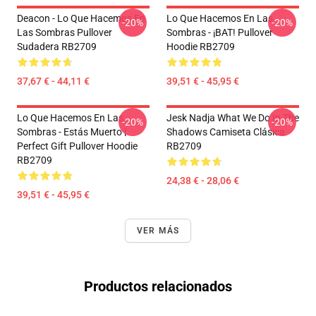
Deacon - Lo Que Hacemos En
Lo Que Hacemos En Las
-20%
-20%
Las Sombras Pullover
Sombras - ¡BAT! Pullover
Sudadera RB2709
Hoodie RB2709
37,67 € - 44,11 €
39,51 € - 45,95 €
Lo Que Hacemos En Las
Jesk Nadja What We Do In The
-20%
-20%
Sombras - Estás Muerto ¦
Shadows Camiseta Clásica
Perfect Gift Pullover Hoodie
RB2709
RB2709
24,38 € - 28,06 €
39,51 € - 45,95 €
VER MÁS
Productos relacionados