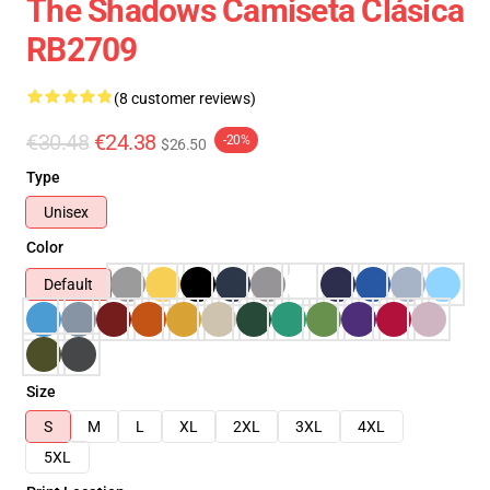
The Shadows Camiseta Clásica
RB2709
(8 customer reviews)
€30.48
€24.38
-20%
$26.50
Type
Unisex
Color
Default
Size
S
M
L
XL
2XL
3XL
4XL
5XL