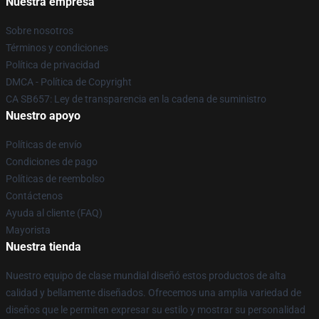
Nuestra empresa
Sobre nosotros
Términos y condiciones
Política de privacidad
DMCA - Política de Copyright
CA SB657: Ley de transparencia en la cadena de suministro
Nuestro apoyo
Políticas de envío
Condiciones de pago
Políticas de reembolso
Contáctenos
Ayuda al cliente (FAQ)
Mayorista
Nuestra tienda
Nuestro equipo de clase mundial diseñó estos productos de alta
calidad y bellamente diseñados. Ofrecemos una amplia variedad de
diseños que le permiten expresar su estilo y mostrar su personalidad