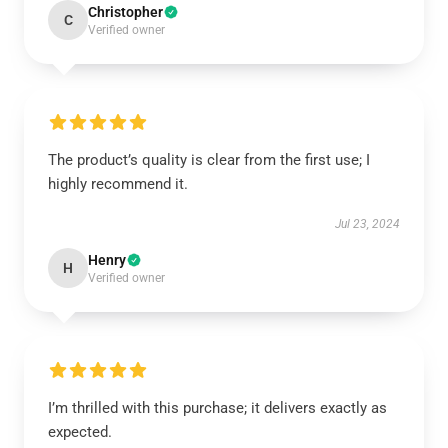
Christopher
C
Verified owner
The product’s quality is clear from the first use; I
highly recommend it.
Jul 23, 2024
Henry
H
Verified owner
I’m thrilled with this purchase; it delivers exactly as
expected.