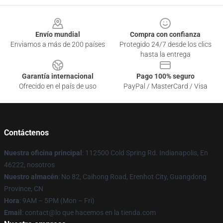
Footer
Envío mundial
Compra con confianza
Enviamos a más de 200 países
Protegido 24/7 desde los clics
hasta la entrega
Garantía internacional
Pago 100% seguro
Ofrecido en el país de uso
PayPal / MasterCard / Visa
Contáctenos
Nuestra oficina principal
: 112500 Cold Spring Rd. Indianapolis, En
46222, nosotros
Nuestro almacén
: No 82, Caihong Road, Erenhot City, Guangdong
Province, CN
Hora
: 9AM – 5PM (Mon – Fri)
Email
: contact@lo que hacemos en la tienda.com