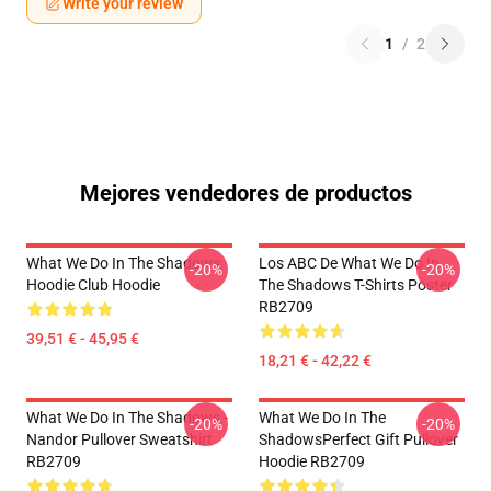
Write your review
1
/
2
Mejores vendedores de productos
What We Do In The Shadows
Los ABC De What We Do In
-20%
-20%
Hoodie Club Hoodie
The Shadows T-Shirts Poster
RB2709
39,51 € - 45,95 €
18,21 € - 42,22 €
What We Do In The Shadows -
What We Do In The
-20%
-20%
Nandor Pullover Sweatshirt
ShadowsPerfect Gift Pullover
RB2709
Hoodie RB2709